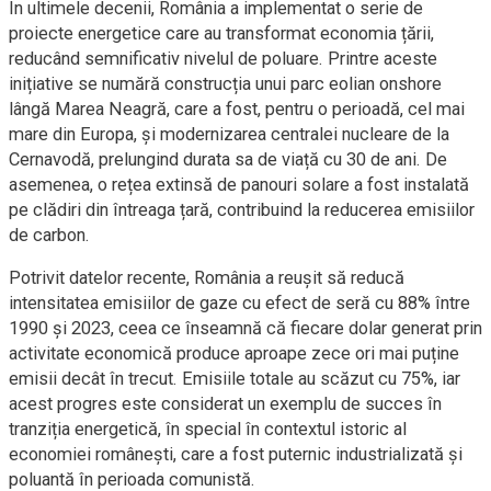
În ultimele decenii, România a implementat o serie de
proiecte energetice care au transformat economia țării,
reducând semnificativ nivelul de poluare. Printre aceste
inițiative se numără construcția unui parc eolian onshore
lângă Marea Neagră, care a fost, pentru o perioadă, cel mai
mare din Europa, și modernizarea centralei nucleare de la
Cernavodă, prelungind durata sa de viață cu 30 de ani. De
asemenea, o rețea extinsă de panouri solare a fost instalată
pe clădiri din întreaga țară, contribuind la reducerea emisiilor
de carbon.
Potrivit datelor recente, România a reușit să reducă
intensitatea emisiilor de gaze cu efect de seră cu 88% între
1990 și 2023, ceea ce înseamnă că fiecare dolar generat prin
activitate economică produce aproape zece ori mai puține
emisii decât în trecut. Emisiile totale au scăzut cu 75%, iar
acest progres este considerat un exemplu de succes în
tranziția energetică, în special în contextul istoric al
economiei românești, care a fost puternic industrializată și
poluantă în perioada comunistă.