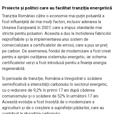
Proiecte și politici care au facilitat tranziția energetică
Tranziția României către o economie mai puțin poluantă a
fost influențată de mai mulți factori, inclusiv aderarea la
Uniunea Europeană în 2007, care a impus standarde mai
stricte pentru poluatori. Aceasta a dus la închiderea fabricilor
neprofitabile și la implementarea unui sistem de
comercializare a certificatelor de emisii, care a pus un preț
pe carbon. De asemenea, fondul de modernizare a fost creat
pentru a sprijini curățarea sistemului energetic, iar schema
certificatelor verzi a fost introdusă pentru a finanța energia
regenerabilă.
În perioada de tranziție, România a înregistrat o scădere
semnificativă a intensității carbonului în sectorul energetic,
cu o reducere de 9,2% în primii 17 ani după căderea
comunismului și o scădere de 52% în următorii 17 ani.
Această evoluție a fost însoțită de o modernizare a
agriculturii și de o creștere a suprafeței pădurilor, care au
contribuit la absorbția carbonului.