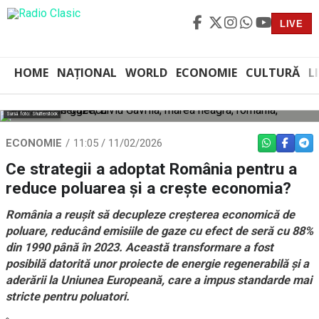
LIVE
HOME
NAȚIONAL
WORLD
ECONOMIE
CULTURĂ
L
Sursă foto: Shutterstock
ECONOMIE
11:05 / 11/02/2026
WHATSAPP
FACEBO
TEL
Ce strategii a adoptat România pentru a
reduce poluarea și a crește economia?
România a reușit să decupleze creșterea economică de
poluare, reducând emisiile de gaze cu efect de seră cu 88%
din 1990 până în 2023. Această transformare a fost
posibilă datorită unor proiecte de energie regenerabilă și a
aderării la Uniunea Europeană, care a impus standarde mai
stricte pentru poluatori.