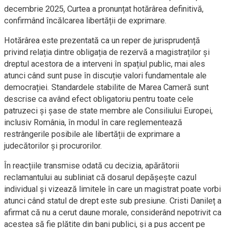
decembrie 2025, Curtea a pronunțat hotărârea definitivă,
confirmând încălcarea libertății de exprimare.
Hotărârea este prezentată ca un reper de jurisprudență
privind relația dintre obligația de rezervă a magistraților și
dreptul acestora de a interveni în spațiul public, mai ales
atunci când sunt puse în discuție valori fundamentale ale
democrației. Standardele stabilite de Marea Cameră sunt
descrise ca având efect obligatoriu pentru toate cele
patruzeci și șase de state membre ale Consiliului Europei,
inclusiv România, în modul în care reglementează
restrângerile posibile ale libertății de exprimare a
judecătorilor și procurorilor.
În reacțiile transmise odată cu decizia, apărătorii
reclamantului au subliniat că dosarul depășește cazul
individual și vizează limitele în care un magistrat poate vorbi
atunci când statul de drept este sub presiune. Cristi Danileț a
afirmat că nu a cerut daune morale, considerând nepotrivit ca
acestea să fie plătite din bani publici, și a pus accent pe