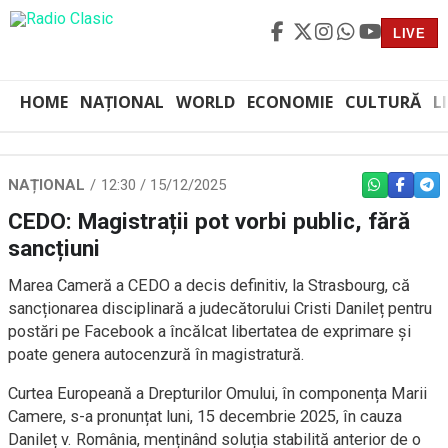
LIVE
HOME
NAȚIONAL
WORLD
ECONOMIE
CULTURĂ
L
NAȚIONAL
12:30 / 15/12/2025
WHATSAPP
FACEBO
TEL
CEDO: Magistrații pot vorbi public, fără
sancțiuni
Marea Cameră a CEDO a decis definitiv, la Strasbourg, că
sancționarea disciplinară a judecătorului Cristi Danileț pentru
postări pe Facebook a încălcat libertatea de exprimare și
poate genera autocenzură în magistratură.
Curtea Europeană a Drepturilor Omului, în componența Marii
Camere, s-a pronunțat luni, 15 decembrie 2025, în cauza
Danileț v. România, menținând soluția stabilită anterior de o