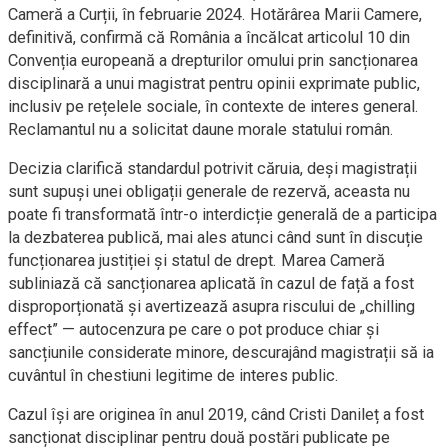
Cameră a Curții, în februarie 2024. Hotărârea Marii Camere,
definitivă, confirmă că România a încălcat articolul 10 din
Convenția europeană a drepturilor omului prin sancționarea
disciplinară a unui magistrat pentru opinii exprimate public,
inclusiv pe rețelele sociale, în contexte de interes general.
Reclamantul nu a solicitat daune morale statului român.
Decizia clarifică standardul potrivit căruia, deși magistrații
sunt supuși unei obligații generale de rezervă, aceasta nu
poate fi transformată într-o interdicție generală de a participa
la dezbaterea publică, mai ales atunci când sunt în discuție
funcționarea justiției și statul de drept. Marea Cameră
subliniază că sancționarea aplicată în cazul de față a fost
disproporționată și avertizează asupra riscului de „chilling
effect” — autocenzura pe care o pot produce chiar și
sancțiunile considerate minore, descurajând magistrații să ia
cuvântul în chestiuni legitime de interes public.
Cazul își are originea în anul 2019, când Cristi Danileț a fost
sancționat disciplinar pentru două postări publicate pe