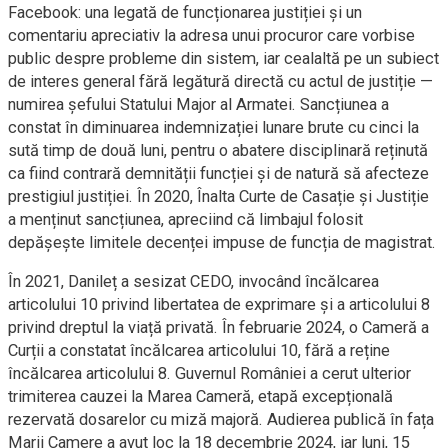
Facebook: una legată de funcționarea justiției și un
comentariu apreciativ la adresa unui procuror care vorbise
public despre probleme din sistem, iar cealaltă pe un subiect
de interes general fără legătură directă cu actul de justiție —
numirea șefului Statului Major al Armatei. Sancțiunea a
constat în diminuarea indemnizației lunare brute cu cinci la
sută timp de două luni, pentru o abatere disciplinară reținută
ca fiind contrară demnității funcției și de natură să afecteze
prestigiul justiției. În 2020, Înalta Curte de Casație și Justiție
a menținut sancțiunea, apreciind că limbajul folosit
depășește limitele decenței impuse de funcția de magistrat.
În 2021, Danileț a sesizat CEDO, invocând încălcarea
articolului 10 privind libertatea de exprimare și a articolului 8
privind dreptul la viață privată. În februarie 2024, o Cameră a
Curții a constatat încălcarea articolului 10, fără a reține
încălcarea articolului 8. Guvernul României a cerut ulterior
trimiterea cauzei la Marea Cameră, etapă excepțională
rezervată dosarelor cu miză majoră. Audierea publică în fața
Marii Camere a avut loc la 18 decembrie 2024, iar luni, 15