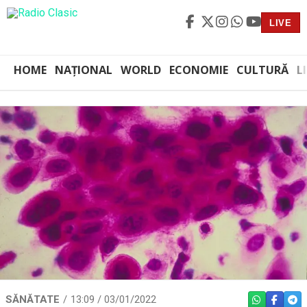
LIVE
HOME
NAȚIONAL
WORLD
ECONOMIE
CULTURĂ
L
SĂNĂTATE
13:09 / 03/01/2022
WHATSAPP
FACEBO
TEL