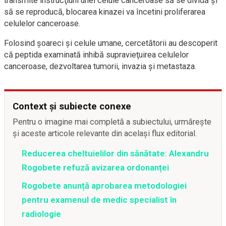
transmite instrucţiuni unei celule canceroase să se dividă şi
să se reproducă, blocarea kinazei va încetini proliferarea
celulelor canceroase.
Folosind şoareci şi celule umane, cercetătorii au descoperit
că peptida examinată inhibă supravieţuirea celulelor
canceroase, dezvoltarea tumorii, invazia şi metastaza.
Context și subiecte conexe
Pentru o imagine mai completă a subiectului, urmărește
și aceste articole relevante din același flux editorial.
Reducerea cheltuielilor din sănătate: Alexandru
Rogobete refuză avizarea ordonanței
Rogobete anunță aprobarea metodologiei
pentru examenul de medic specialist în
radiologie