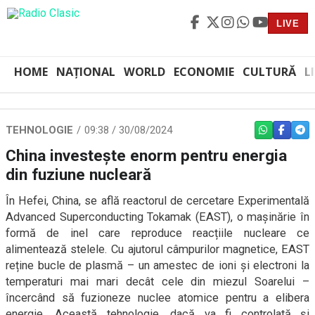
LIVE
HOME
NAȚIONAL
WORLD
ECONOMIE
CULTURĂ
L
TEHNOLOGIE
09:38 / 30/08/2024
WHATSAPP
FACEBO
TEL
China investește enorm pentru energia
din fuziune nucleară
În Hefei, China, se află reactorul de cercetare Experimentală
Advanced Superconducting Tokamak (EAST), o mașinărie în
formă de inel care reproduce reacțiile nucleare ce
alimentează stelele. Cu ajutorul câmpurilor magnetice, EAST
reține bucle de plasmă – un amestec de ioni și electroni la
temperaturi mai mari decât cele din miezul Soarelui –
încercând să fuzioneze nuclee atomice pentru a elibera
energie. Această tehnologie, dacă va fi controlată și