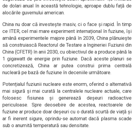
de dolari anual în această tehnologie, aproape dublu față de
alocările guvernului american.
China nu doar că investește masiv, ci o face și rapid. În timp
ce ITER, cel mai mare experiment internațional în fuziune, își
amână experimentele majore până în 2039, China plănuiește
să construiască Reactorul de Testare a Ingineriei Fuziunii din
China (CFETR) în anii 2030, cu obiectivul de a produce până la
1 gigawatt de energie prin fuziune. Dacă aceste planuri se
concretizează, China ar putea construi prima centrală
nucleară pe bază de fuziune în deceniile următoare.
Potențialul fuziunii nucleare este enorm, oferind o alternativă
mai sigură și mai curată la centralele nucleare actuale, care
folosesc fisiunea și generează deșeuri radioactive
periculoase. Spre deosebire de acestea, reactoarele de
fuziune ar produce doar deșeuri cu o durată scurtă de viață și
ar fi inerent sigure, oprindu-se automat dacă plasma scade
sub o anumită temperatură sau densitate.