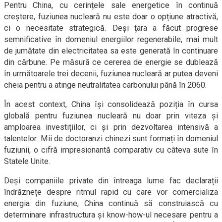
Pentru China, cu cerințele sale energetice în continuă
creștere, fuziunea nucleară nu este doar o opțiune atractivă,
ci o necesitate strategică. Deși țara a făcut progrese
semnificative în domeniul energiilor regenerabile, mai mult
de jumătate din electricitatea sa este generată în continuare
din cărbune. Pe măsură ce cererea de energie se dublează
în următoarele trei decenii, fuziunea nucleară ar putea deveni
cheia pentru a atinge neutralitatea carbonului până în 2060.
În acest context, China își consolidează poziția în cursa
globală pentru fuziunea nucleară nu doar prin viteza și
amploarea investițiilor, ci și prin dezvoltarea intensivă a
talentelor. Mii de doctoranzi chinezi sunt formați în domeniul
fuziunii, o cifră impresionantă comparativ cu câteva sute în
Statele Unite.
Deși companiile private din întreaga lume fac declarații
îndrăznețe despre ritmul rapid cu care vor comercializa
energia din fuziune, China continuă să construiască cu
determinare infrastructura și know-how-ul necesare pentru a