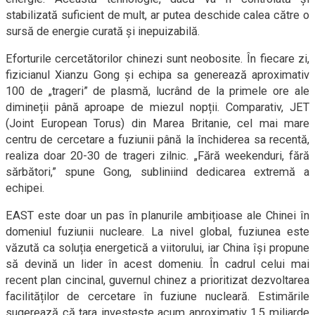
stabilizată suficient de mult, ar putea deschide calea către o
sursă de energie curată și inepuizabilă.
Eforturile cercetătorilor chinezi sunt neobosite. În fiecare zi,
fizicianul Xianzu Gong și echipa sa generează aproximativ
100 de „trageri” de plasmă, lucrând de la primele ore ale
dimineții până aproape de miezul nopții. Comparativ, JET
(Joint European Torus) din Marea Britanie, cel mai mare
centru de cercetare a fuziunii până la închiderea sa recentă,
realiza doar 20-30 de trageri zilnic. „Fără weekenduri, fără
sărbători,” spune Gong, subliniind dedicarea extremă a
echipei.
EAST este doar un pas în planurile ambițioase ale Chinei în
domeniul fuziunii nucleare. La nivel global, fuziunea este
văzută ca soluția energetică a viitorului, iar China își propune
să devină un lider în acest domeniu. În cadrul celui mai
recent plan cincinal, guvernul chinez a prioritizat dezvoltarea
facilităților de cercetare în fuziune nucleară. Estimările
sugerează că țara investește acum aproximativ 1,5 miliarde