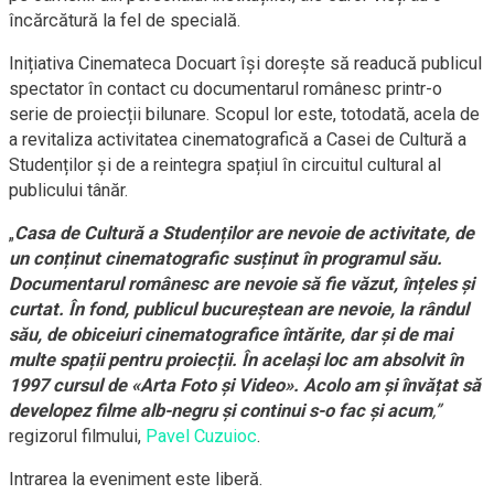
încărcătură la fel de specială.
Inițiativa Cinemateca Docuart își dorește să readucă publicul
spectator în contact cu documentarul românesc printr-o
serie de proiecții bilunare. Scopul lor este, totodată, acela de
a revitaliza activitatea cinematografică a Casei de Cultură a
Studenților și de a reintegra spațiul în circuitul cultural al
publicului tânăr.
„
Casa de Cultură a Studenților are nevoie de activitate, de
un conținut cinematografic susținut în programul său.
Documentarul românesc are nevoie să fie văzut, înțeles și
curtat. În fond, publicul bucureștean are nevoie, la rândul
său, de obiceiuri cinematografice întărite, dar și de mai
multe spații pentru proiecții. În același loc am absolvit în
1997 cursul de «Arta Foto și Video». Acolo am și învățat să
developez filme alb-negru și continui s-o fac și acum
,”
regizorul filmului,
Pavel Cuzuioc
.
Intrarea la eveniment este liberă.