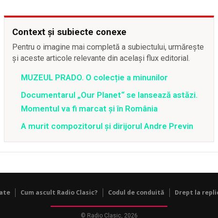
Context și subiecte conexe
Pentru o imagine mai completă a subiectului, urmărește
și aceste articole relevante din același flux editorial.
MUZEUL PRADO. O colecție a minunilor
Documentarul „Our Planet“ se lansează astăzi.
Momentul va fi marcat și în România
A murit compozitorul şi dirijorul Andre Previn
tate
Cum ascult Radio Clasic?
Codul de conduită
Drept la repli
© Radio Clasic, 2026