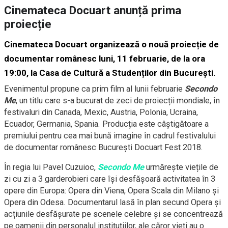
Cinemateca Docuart anunță prima
proiecție
Cinemateca Docuart organizează o nouă proiecție de
documentar românesc luni, 11 februarie, de la ora
19:00, la Casa de Cultură a Studenților din București.
Evenimentul propune ca prim film al lunii februarie
Secondo
Me
, un titlu care s-a bucurat de zeci de proiecții mondiale, în
festivaluri din Canada, Mexic, Austria, Polonia, Ucraina,
Ecuador, Germania, Spania. Producția este câștigătoare a
premiului pentru cea mai bună imagine în cadrul festivalului
de documentar românesc București Docuart Fest 2018.
În regia lui Pavel Cuzuioc,
Secondo Me
urmărește viețile de
zi cu zi a 3 garderobieri care își desfășoară activitatea în 3
opere din Europa: Opera din Viena, Opera Scala din Milano și
Opera din Odesa. Documentarul lasă în plan secund Opera și
acțiunile desfășurate pe scenele celebre și se concentrează
pe oamenii din personalul instituțiilor, ale căror vieți au o