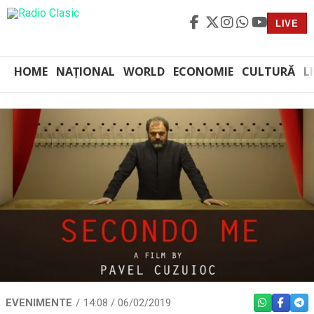
LIVE
HOME
NAȚIONAL
WORLD
ECONOMIE
CULTURĂ
L
EVENIMENTE
14:08 / 06/02/2019
WHATSAPP
FACEBO
TEL