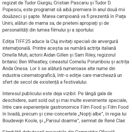
regizat de Tudor Giurgiu, Cristian Pascariu și Tudor D.
Popescu, este programat să aibă premiera în anul două mii
douăzeci și șapte. Marea campioană va fi prezentă în Piața
Unirii, alături de mama sa, de prieteni apropiați și de
personalități din lumea filmului și a sportului.
Ediția TIFF.25 aduce la Cluj invitați speciali de anvergură
internațională. Printre aceștia se numără actrița italiană
Ornella Muti, actorii Aidan Gillen și Sam Riley, regizorul
britanic Ben Wheatley, cineastul Corneliu Porumboiu și actrița
Anda Onesa. Lor li se alătură numeroase alte nume din
industria cinematografică, într-o ediție care marchează un
sfert de secol de existență a festivalului.
Interesul publicului este deja vizibil. Pe lângă gala de
deschidere, sunt sold out și mai multe evenimente speciale,
între care experiențele gastronomice Film Food și Film Food
în livadă, precum și cine-concertele „Nopți albe”, în regia lui
Boudewijn Koole, și „Parisul doarme”, semnat de René Clair.