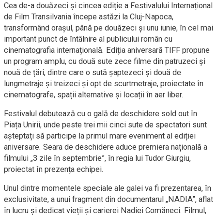
Cea de-a douăzeci și cincea ediție a Festivalului Internațional
de Film Transilvania începe astăzi la Cluj-Napoca,
transformând orașul, până pe douăzeci și unu iunie, în cel mai
important punct de întâlnire al publicului român cu
cinematografia internațională. Ediția aniversară TIFF propune
un program amplu, cu două sute zece filme din patruzeci și
nouă de țări, dintre care o sută șaptezeci și două de
lungmetraje și treizeci și opt de scurtmetraje, proiectate în
cinematografe, spații alternative și locații în aer liber.
Festivalul debutează cu o gală de deschidere sold out în
Piața Unirii, unde peste trei mii cinci sute de spectatori sunt
așteptați să participe la primul mare eveniment al ediției
aniversare. Seara de deschidere aduce premiera națională a
filmului „3 zile în septembrie”, în regia lui Tudor Giurgiu,
proiectat în prezența echipei.
Unul dintre momentele speciale ale galei va fi prezentarea, în
exclusivitate, a unui fragment din documentarul „NADIA”, aflat
în lucru și dedicat vieții și carierei Nadiei Comăneci. Filmul,