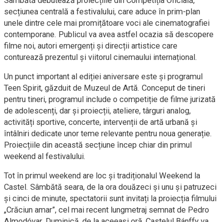
Sâmbătă debutează proiecțiile din Competiția Oficială,
secțiunea centrală a festivalului, care aduce în prim-plan
unele dintre cele mai promițătoare voci ale cinematografiei
contemporane. Publicul va avea astfel ocazia să descopere
filme noi, autori emergenți și direcții artistice care
conturează prezentul și viitorul cinemaului internațional.
Un punct important al ediției aniversare este și programul
Teen Spirit, găzduit de Muzeul de Artă. Conceput de tineri
pentru tineri, programul include o competiție de filme jurizată
de adolescenți, dar și proiecții, ateliere, târguri analog,
activități sportive, concerte, intervenții de artă urbană și
întâlniri dedicate unor teme relevante pentru noua generație.
Proiecțiile din această secțiune încep chiar din primul
weekend al festivalului.
Tot în primul weekend are loc și tradiționalul Weekend la
Castel. Sâmbătă seara, de la ora douăzeci și unu și patruzeci
și cinci de minute, spectatorii sunt invitați la proiecția filmului
„Crăciun amar”, cel mai recent lungmetraj semnat de Pedro
Almodóvar. Duminică, de la aceeași oră, Castelul Bánffy va