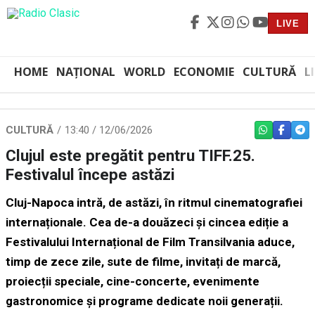
LIVE
HOME
NAȚIONAL
WORLD
ECONOMIE
CULTURĂ
L
CULTURĂ
13:40 / 12/06/2026
WHATSAPP
FACEBO
TEL
Clujul este pregătit pentru TIFF.25.
Festivalul începe astăzi
Cluj-Napoca intră, de astăzi, în ritmul cinematografiei
internaționale. Cea de-a douăzeci și cincea ediție a
Festivalului Internațional de Film Transilvania aduce,
timp de zece zile, sute de filme, invitați de marcă,
proiecții speciale, cine-concerte, evenimente
gastronomice și programe dedicate noii generații.