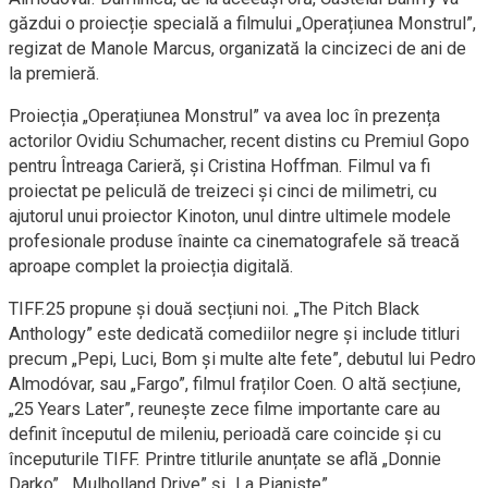
găzdui o proiecție specială a filmului „Operațiunea Monstrul”,
regizat de Manole Marcus, organizată la cincizeci de ani de
la premieră.
Proiecția „Operațiunea Monstrul” va avea loc în prezența
actorilor Ovidiu Schumacher, recent distins cu Premiul Gopo
pentru Întreaga Carieră, și Cristina Hoffman. Filmul va fi
proiectat pe peliculă de treizeci și cinci de milimetri, cu
ajutorul unui proiector Kinoton, unul dintre ultimele modele
profesionale produse înainte ca cinematografele să treacă
aproape complet la proiecția digitală.
TIFF.25 propune și două secțiuni noi. „The Pitch Black
Anthology” este dedicată comediilor negre și include titluri
precum „Pepi, Luci, Bom și multe alte fete”, debutul lui Pedro
Almodóvar, sau „Fargo”, filmul fraților Coen. O altă secțiune,
„25 Years Later”, reunește zece filme importante care au
definit începutul de mileniu, perioadă care coincide și cu
începuturile TIFF. Printre titlurile anunțate se află „Donnie
Darko”, „Mulholland Drive” și „La Pianiste”.