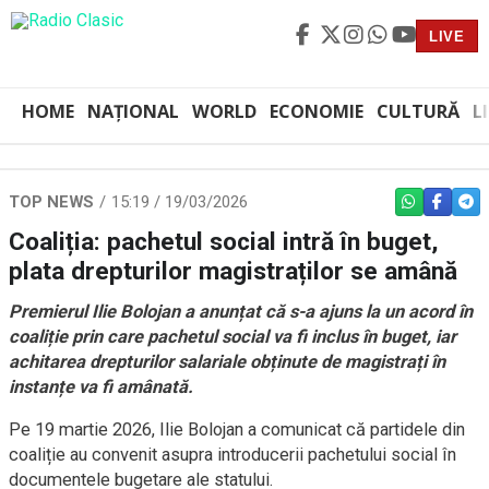
LIVE
HOME
NAȚIONAL
WORLD
ECONOMIE
CULTURĂ
L
TOP NEWS
15:19 / 19/03/2026
WHATSAPP
FACEBO
TEL
Coaliția: pachetul social intră în buget,
plata drepturilor magistraților se amână
Premierul Ilie Bolojan a anunțat că s-a ajuns la un acord în
coaliție prin care pachetul social va fi inclus în buget, iar
achitarea drepturilor salariale obținute de magistrați în
instanțe va fi amânată.
Pe 19 martie 2026, Ilie Bolojan a comunicat că partidele din
coaliție au convenit asupra introducerii pachetului social în
documentele bugetare ale statului.