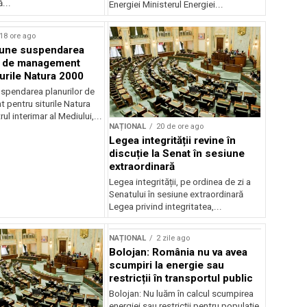
...
Energiei Ministerul Energiei...
18 ore ago
une suspendarea
r de management
turile Natura 2000
spendarea planurilor de
pentru siturile Natura
ul interimar al Mediului,...
NAȚIONAL
20 de ore ago
Legea integrității revine în
discuție la Senat în sesiune
extraordinară
Legea integrității, pe ordinea de zi a
Senatului în sesiune extraordinară
Legea privind integritatea,...
NAȚIONAL
2 zile ago
Bolojan: România nu va avea
scumpiri la energie sau
restricții în transportul public
Bolojan: Nu luăm în calcul scumpirea
energiei sau restricții pentru populație