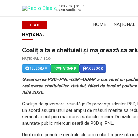
07.08.2026 | 05:07
Bucuresti
--°C
HOME
NAȚIONAL
NAȚIONAL
Coaliția taie cheltuieli și majorează salar
NAȚIONAL
19:04
TELEGRAM
WHATSAPP
FACEBOOK
Guvernarea PSD–PNL–USR–UDMR a convenit un pachet de
reducerea cheltuielilor statului, tăieri de fonduri politic
iulie 2026.
Coaliția de guvernare, reunită joi în prezența liderilor PSD,
un acord asupra unui set amplu de măsuri menite să reduc
semnal social prin majorarea salariului minim. Deciziile a
anunțate public miercuri seară de PSD și PNL.
Unul dintre punctele centrale ale acordului îl reprezintă în