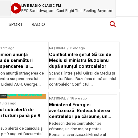
LIVE RADIO CLASIC FM
REO Speedwagon - Cant Fight This Feeling Anymore
SPORT
RADIO
8 ore ago
NAȚIONAL
8 ore ago
imion anunță
Conflict între şeful Gărzii de
a de semnături
Mediu şi ministra Buzoianu
spendarea lui
după anunţul controalelor
Dan
on anunță strângerea de
Scandal între şeful Gărzii de Mediu şi
entru suspendarea lui
ministra Diana Buzoianu după anunţul
 Liderul AUR, George...
controalelor Conflictul...
rstock
NAȚIONAL
18 ore ago
18 ore ago
Ministerul Energiei
ul sub alertă de
avertizează: Redeschiderea
i furtuni până pe 9
centralelor pe cărbune, un
risc major pentru România
Redeschiderea centralelor pe
 sub alertă de caniculă și
cărbune, un risc major pentru
 pe 9 august Bucureștiul
România, avertizează Ministerul