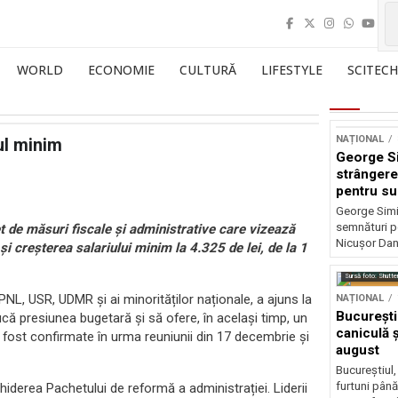
WORLD
ECONOMIE
CULTURĂ
LIFESTYLE
SCITECH
NAȚIONAL
iul minim
George S
strângere
pentru su
Nicușor 
George Simi
semnături p
 măsuri fiscale și administrative care vizează
Nicușor Dan
e și creșterea salariului minim la 4.325 de lei, de la 1
Sursă foto: Shutte
 PNL, USR, UDMR și ai minorităților naționale, a ajuns la
NAȚIONAL
București
ă presiunea bugetară și să ofere, în același timp, un
caniculă ș
u fost confirmate în urma reuniunii din 17 decembrie și
august
Bucureștiul,
furtuni până
chiderea Pachetului de reformă a administrației. Liderii