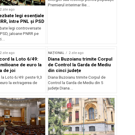
Premierul interimar Ilie...
2 zile ago
ezbate legi esențiale
RR, între PNL și PSD
bate legi controversate
i PSD, jaloane PNRR pe
i...
2 zile ago
NAȚIONAL
2 zile ago
cord la Loto 6/49:
Diana Buzoianu trimite Corpul
 milioane de euro la
de Control la Garda de Mediu
a de joi
din cinci județe
 la Loto 6/49: peste 9,3
Diana Buzoianu trimite Corpul de
euro la extragerea de
Control la Garda de Mediu din 5
județe Diana...