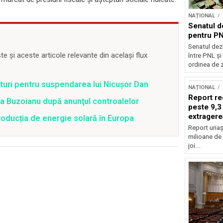
NAȚIONAL
Senatul d
pentru PN
Senatul dez
 și aceste articole relevante din același flux
între PNL ș
ordinea de z
uri pentru suspendarea lui Nicușor Dan
NAȚIONAL
Report re
tra Buzoianu după anunţul controalelor
peste 9,3
extragere
oducția de energie solară în Europa
Report uriaș
milioane de 
joi...