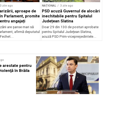
3 zile ago
NAȚIONAL
3 zile ago
arizării, aproape de
PSD acuză Guvernul de alocări
în Parlament, promite
inechitabile pentru Spitalul
entru angajați
Județean Slatina
zării are șanse mari să
Doar 29 din 130 de posturi aprobate
arlament, afirmă deputatul
pentru Spitalul Județean Slatina,
Fechet...
acuză PSD Prim-vicepreședintele...
ago
NAȚIONAL
e arestate pentru
Băsescu c
violenţă în Brăila
declare st
energetic
NAȚIONAL
5 zile ago
Primarul Chirica anunță
raționalizarea energiei electrice
în Iași pe timp de noapte