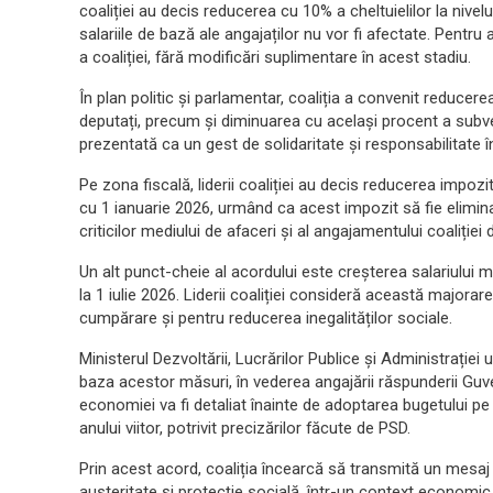
coaliției au decis reducerea cu 10% a cheltuielilor la nivelu
salariile de bază ale angajaților nu vor fi afectate. Pentru
a coaliției, fără modificări suplimentare în acest stadiu.
În plan politic și parlamentar, coaliția a convenit reducer
deputați, precum și diminuarea cu același procent a subven
prezentată ca un gest de solidaritate și responsabilitate î
Pe zona fiscală, liderii coaliției au decis reducerea impoz
cu 1 ianuarie 2026, urmând ca acest impozit să fie elimin
criticilor mediului de afaceri și al angajamentului coaliți
Un alt punct-cheie al acordului este creșterea salariului m
la 1 iulie 2026. Liderii coaliției consideră această majorar
cumpărare și pentru reducerea inegalităților sociale.
Ministerul Dezvoltării, Lucrărilor Publice și Administrației
baza acestor măsuri, în vederea angajării răspunderii Guv
economiei va fi detaliat înainte de adoptarea bugetului pe 
anului viitor, potrivit precizărilor făcute de PSD.
Prin acest acord, coaliția încearcă să transmită un mesaj d
austeritate și protecție socială, într-un context economic 