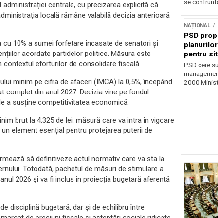
se confruntă
l administrației centrale, cu precizarea explicită că
 administrația locală rămâne valabilă decizia anterioară
NAȚIONAL
PSD prop
ea cu 10% a sumei forfetare încasate de senatori și
planurilo
țiilor acordate partidelor politice. Măsura este
pentru si
n contextul eforturilor de consolidare fiscală.
PSD cere su
management 
itului minim pe cifra de afaceri (IMCA) la 0,5%, începând
2000 Ministr
at complet din anul 2027. Decizia vine pe fondul
ei de a susține competitivitatea economică.
inim brut la 4.325 de lei, măsură care va intra în vigoare
e un element esențial pentru protejarea puterii de
 urmează să definitiveze actul normativ care va sta la
ernului. Totodată, pachetul de măsuri de stimulare a
anul 2026 și va fi inclus în proiecția bugetară aferentă
e disciplină bugetară, dar și de echilibru între
marcat de presiuni fiscale și așteptări sociale ridicate.