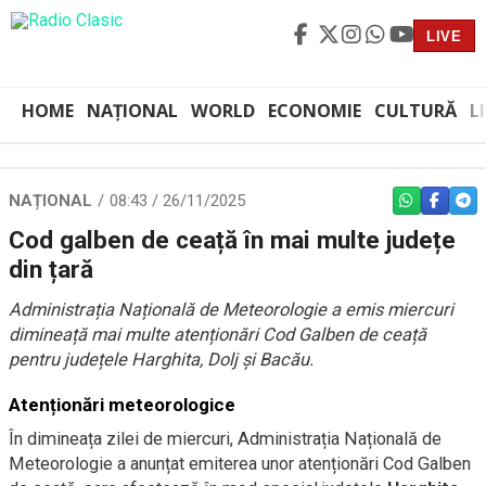
LIVE
HOME
NAȚIONAL
WORLD
ECONOMIE
CULTURĂ
L
NAȚIONAL
08:43 / 26/11/2025
WHATSAPP
FACEBO
TEL
Cod galben de ceață în mai multe județe
din țară
Administrația Națională de Meteorologie a emis miercuri
dimineață mai multe atenționări Cod Galben de ceață
pentru județele Harghita, Dolj și Bacău.
Atenționări meteorologice
În dimineața zilei de miercuri, Administrația Națională de
Meteorologie a anunțat emiterea unor atenționări Cod Galben