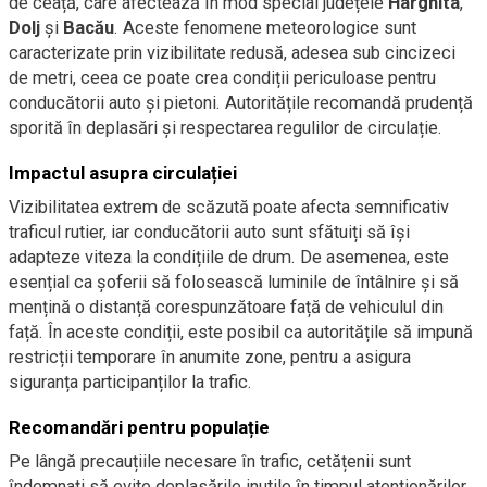
de ceață, care afectează în mod special județele
Harghita
,
Dolj
și
Bacău
. Aceste fenomene meteorologice sunt
caracterizate prin vizibilitate redusă, adesea sub cincizeci
de metri, ceea ce poate crea condiții periculoase pentru
conducătorii auto și pietoni. Autoritățile recomandă prudență
sporită în deplasări și respectarea regulilor de circulație.
Impactul asupra circulației
Vizibilitatea extrem de scăzută poate afecta semnificativ
traficul rutier, iar conducătorii auto sunt sfătuiți să își
adapteze viteza la condițiile de drum. De asemenea, este
esențial ca șoferii să folosească luminile de întâlnire și să
mențină o distanță corespunzătoare față de vehiculul din
față. În aceste condiții, este posibil ca autoritățile să impună
restricții temporare în anumite zone, pentru a asigura
siguranța participanților la trafic.
Recomandări pentru populație
Pe lângă precauțiile necesare în trafic, cetățenii sunt
îndemnați să evite deplasările inutile în timpul atenționărilor