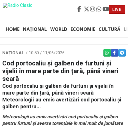
LIVE
HOME
NAȚIONAL
WORLD
ECONOMIE
CULTURĂ
L
NAȚIONAL
10:50 / 11/06/2026
WHATSAPP
FACEBO
TEL
Cod portocaliu și galben de furtuni și
vijelii în mare parte din țară, până vineri
seară
Cod portocaliu și galben de furtuni și vijelii în
mare parte din țară, până vineri seară
Meteorologii au emis avertizări cod portocaliu și
galben pentru...
Meteorologii au emis avertizări cod portocaliu și galben
pentru furtuni și averse torențiale în mai mult de jumătate