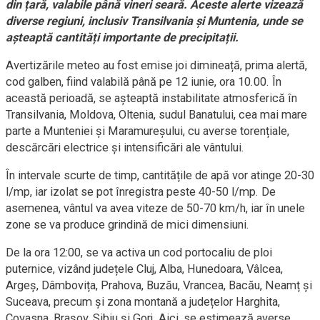
din țară, valabile până vineri seară. Aceste alerte vizează
diverse regiuni, inclusiv Transilvania și Muntenia, unde se
așteaptă cantități importante de precipitații.
Avertizările meteo au fost emise joi dimineață, prima alertă,
cod galben, fiind valabilă până pe 12 iunie, ora 10.00. În
această perioadă, se așteaptă instabilitate atmosferică în
Transilvania, Moldova, Oltenia, sudul Banatului, cea mai mare
parte a Munteniei și Maramureșului, cu averse torențiale,
descărcări electrice și intensificări ale vântului.
În intervale scurte de timp, cantitățile de apă vor atinge 20-30
l/mp, iar izolat se pot înregistra peste 40-50 l/mp. De
asemenea, vântul va avea viteze de 50-70 km/h, iar în unele
zone se va produce grindină de mici dimensiuni.
De la ora 12:00, se va activa un cod portocaliu de ploi
puternice, vizând județele Cluj, Alba, Hunedoara, Vâlcea,
Argeș, Dâmbovița, Prahova, Buzău, Vrancea, Bacău, Neamț și
Suceava, precum și zona montană a județelor Harghita,
Covasna, Brașov, Sibiu și Gorj. Aici, se estimează averse