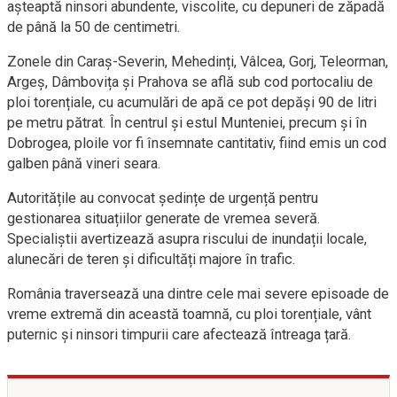
așteaptă ninsori abundente, viscolite, cu depuneri de zăpadă
de până la 50 de centimetri.
Zonele din Caraș-Severin, Mehedinți, Vâlcea, Gorj, Teleorman,
Argeș, Dâmbovița și Prahova se află sub cod portocaliu de
ploi torențiale, cu acumulări de apă ce pot depăși 90 de litri
pe metru pătrat. În centrul și estul Munteniei, precum și în
Dobrogea, ploile vor fi însemnate cantitativ, fiind emis un cod
galben până vineri seara.
Autoritățile au convocat ședințe de urgență pentru
gestionarea situațiilor generate de vremea severă.
Specialiștii avertizează asupra riscului de inundații locale,
alunecări de teren și dificultăți majore în trafic.
România traversează una dintre cele mai severe episoade de
vreme extremă din această toamnă, cu ploi torențiale, vânt
puternic și ninsori timpurii care afectează întreaga țară.