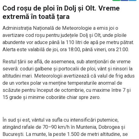
Cod roșu de ploi în Dolj și Olt. Vreme
extremă în toată țara
Administrația Națională de Meteorologie a emis joi o
avertizare cod roșu pentru județele Dolj și Olt, unde ploile
abundente vor aduce până la 110 litri de apă pe metru pătrat.
Alerta este valabilă de joi, ora 18:00, până vineri, ora 21:00.
Restul țării se află, de asemenea, sub atenționări de vreme
severă: coduri galbene și portocalii de ploi, vânt și ninsori la
altitudini mari. Meteorologii avertizează că valul de frig adus
de un vortex polar va menține temperaturile anormal de
scăzute pentru început de octombrie, cu maxime între 7 și
15 grade și minime coborâte chiar spre zero.
În sud și est, vântul va sufla cu intensificări puternice,
atingând rafale de 70–90 km/h în Muntenia, Dobrogea și
București. La munte, la peste 1.500 de metri altitudine, se