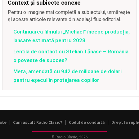
Context și subiecte conexe
Pentru o imagine mai completă a subiectului, urmărește
și aceste articole relevante din același flux editorial.
Continuarea filmului „Michael” începe producția,
lansare estimată pentru 2028
Lentila de contact cu Stelian Tănase – România
o poveste de succes?
Meta, amendată cu 942 de milioane de dolari
pentru eșecul în protejarea copiilor
tate
Cum ascult Radio Clasic?
Codul de conduită
Drept la repli
© Radio Clasic, 2026