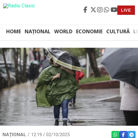
LIVE
HOME
NAȚIONAL
WORLD
ECONOMIE
CULTURĂ
L
NAȚIONAL
12:19 / 02/10/2025
WHATSAPP
FACEBO
TEL