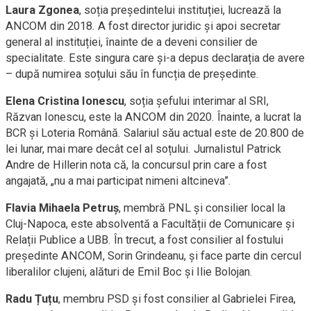
Laura Zgonea
, soția președintelui instituției, lucrează la
ANCOM din 2018. A fost director juridic și apoi secretar
general al instituției, înainte de a deveni consilier de
specialitate. Este singura care și-a depus declarația de avere
– după numirea soțului său în funcția de președinte.
Elena Cristina Ionescu
, soția șefului interimar al SRI,
Răzvan Ionescu, este la ANCOM din 2020. Înainte, a lucrat la
BCR și Loteria Română. Salariul său actual este de 20.800 de
lei lunar, mai mare decât cel al soțului. Jurnalistul Patrick
Andre de Hillerin nota că, la concursul prin care a fost
angajată, „nu a mai participat nimeni altcineva”.
Flavia Mihaela Petruș
, membră PNL și consilier local la
Cluj-Napoca, este absolventă a Facultății de Comunicare și
Relații Publice a UBB. În trecut, a fost consilier al fostului
președinte ANCOM, Sorin Grindeanu, și face parte din cercul
liberalilor clujeni, alături de Emil Boc și Ilie Bolojan.
Radu Țuțu
, membru PSD și fost consilier al Gabrielei Firea,