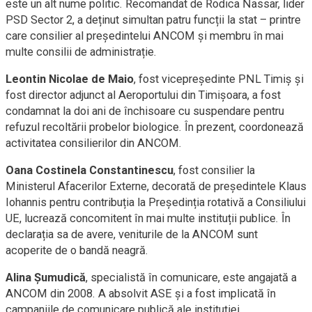
este un alt nume politic. Recomandat de Rodica Nassar, lider
PSD Sector 2, a deținut simultan patru funcții la stat – printre
care consilier al președintelui ANCOM și membru în mai
multe consilii de administrație.
Leontin Nicolae de Maio
, fost vicepreședinte PNL Timiș și
fost director adjunct al Aeroportului din Timișoara, a fost
condamnat la doi ani de închisoare cu suspendare pentru
refuzul recoltării probelor biologice. În prezent, coordonează
activitatea consilierilor din ANCOM.
Oana Costinela Constantinescu
, fost consilier la
Ministerul Afacerilor Externe, decorată de președintele Klaus
Iohannis pentru contribuția la Președinția rotativă a Consiliului
UE, lucrează concomitent în mai multe instituții publice. În
declarația sa de avere, veniturile de la ANCOM sunt
acoperite de o bandă neagră.
Alina Șumudică
, specialistă în comunicare, este angajată a
ANCOM din 2008. A absolvit ASE și a fost implicată în
campaniile de comunicare publică ale instituției.