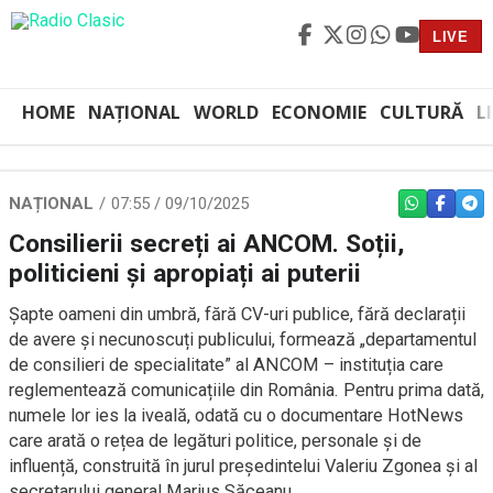
LIVE
HOME
NAȚIONAL
WORLD
ECONOMIE
CULTURĂ
L
NAȚIONAL
07:55 / 09/10/2025
WHATSAPP
FACEBO
TEL
Consilierii secreți ai ANCOM. Soții,
politicieni și apropiați ai puterii
Șapte oameni din umbră, fără CV-uri publice, fără declarații
de avere și necunoscuți publicului, formează „departamentul
de consilieri de specialitate” al ANCOM – instituția care
reglementează comunicațiile din România. Pentru prima dată,
numele lor ies la iveală, odată cu o documentare HotNews
care arată o rețea de legături politice, personale și de
influență, construită în jurul președintelui Valeriu Zgonea și al
secretarului general Marius Săceanu.