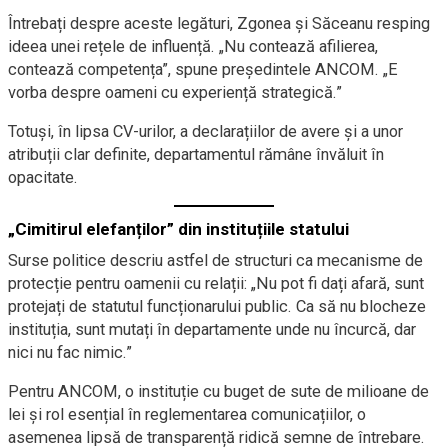
Întrebați despre aceste legături, Zgonea și Săceanu resping
ideea unei rețele de influență. „Nu contează afilierea,
contează competența”, spune președintele ANCOM. „E
vorba despre oameni cu experiență strategică.”
Totuși, în lipsa CV-urilor, a declarațiilor de avere și a unor
atribuții clar definite, departamentul rămâne învăluit în
opacitate.
„Cimitirul elefanților” din instituțiile statului
Surse politice descriu astfel de structuri ca mecanisme de
protecție pentru oamenii cu relații: „Nu pot fi dați afară, sunt
protejați de statutul funcționarului public. Ca să nu blocheze
instituția, sunt mutați în departamente unde nu încurcă, dar
nici nu fac nimic.”
Pentru ANCOM, o instituție cu buget de sute de milioane de
lei și rol esențial în reglementarea comunicațiilor, o
asemenea lipsă de transparență ridică semne de întrebare.