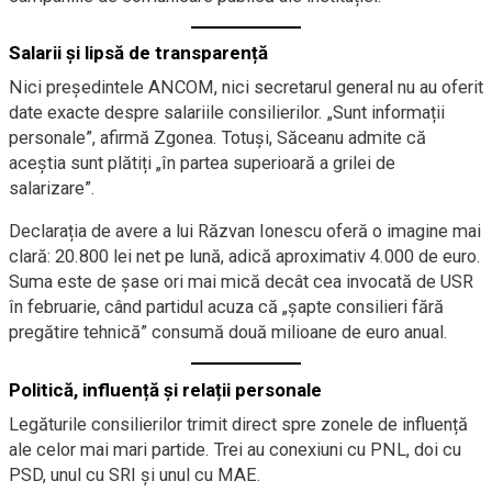
Salarii și lipsă de transparență
Nici președintele ANCOM, nici secretarul general nu au oferit
date exacte despre salariile consilierilor. „Sunt informații
personale”, afirmă Zgonea. Totuși, Săceanu admite că
aceștia sunt plătiți „în partea superioară a grilei de
salarizare”.
Declarația de avere a lui Răzvan Ionescu oferă o imagine mai
clară: 20.800 lei net pe lună, adică aproximativ 4.000 de euro.
Suma este de șase ori mai mică decât cea invocată de USR
în februarie, când partidul acuza că „șapte consilieri fără
pregătire tehnică” consumă două milioane de euro anual.
Politică, influență și relații personale
Legăturile consilierilor trimit direct spre zonele de influență
ale celor mai mari partide. Trei au conexiuni cu PNL, doi cu
PSD, unul cu SRI și unul cu MAE.