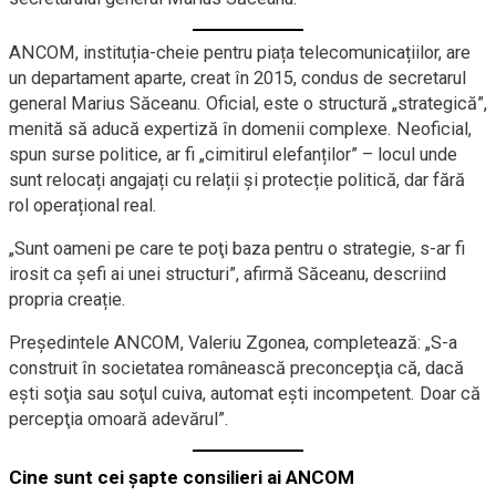
ANCOM, instituția-cheie pentru piața telecomunicațiilor, are
un departament aparte, creat în 2015, condus de secretarul
general Marius Săceanu. Oficial, este o structură „strategică”,
menită să aducă expertiză în domenii complexe. Neoficial,
spun surse politice, ar fi „cimitirul elefanților” – locul unde
sunt relocați angajați cu relații și protecție politică, dar fără
rol operațional real.
„Sunt oameni pe care te poţi baza pentru o strategie, s-ar fi
irosit ca şefi ai unei structuri”, afirmă Săceanu, descriind
propria creație.
Președintele ANCOM, Valeriu Zgonea, completează: „S-a
construit în societatea românească preconcepţia că, dacă
eşti soţia sau soţul cuiva, automat eşti incompetent. Doar că
percepţia omoară adevărul”.
Cine sunt cei șapte consilieri ai ANCOM