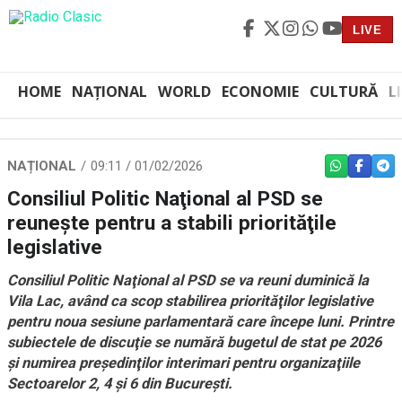
LIVE
HOME
NAȚIONAL
WORLD
ECONOMIE
CULTURĂ
L
NAȚIONAL
09:11 / 01/02/2026
WHATSAPP
FACEBO
TEL
Consiliul Politic Naţional al PSD se
reuneşte pentru a stabili priorităţile
legislative
Consiliul Politic Naţional al PSD se va reuni duminică la
Vila Lac, având ca scop stabilirea priorităţilor legislative
pentru noua sesiune parlamentară care începe luni. Printre
subiectele de discuţie se numără bugetul de stat pe 2026
şi numirea preşedinţilor interimari pentru organizaţiile
Sectoarelor 2, 4 şi 6 din Bucureşti.