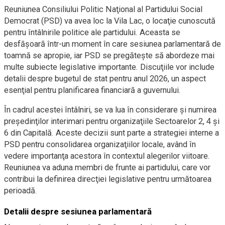
Reuniunea Consiliului Politic Naţional al Partidului Social
Democrat (PSD) va avea loc la Vila Lac, o locaţie cunoscută
pentru întâlnirile politice ale partidului. Aceasta se
desfăşoară într-un moment în care sesiunea parlamentară de
toamnă se apropie, iar PSD se pregăteşte să abordeze mai
multe subiecte legislative importante. Discuţiile vor include
detalii despre bugetul de stat pentru anul 2026, un aspect
esenţial pentru planificarea financiară a guvernului.
În cadrul acestei întâlniri, se va lua în considerare şi numirea
preşedinţilor interimari pentru organizaţiile Sectoarelor 2, 4 şi
6 din Capitală. Aceste decizii sunt parte a strategiei interne a
PSD pentru consolidarea organizaţiilor locale, având în
vedere importanţa acestora în contextul alegerilor viitoare.
Reuniunea va aduna membri de frunte ai partidului, care vor
contribui la definirea direcţiei legislative pentru următoarea
perioadă.
Detalii despre sesiunea parlamentară