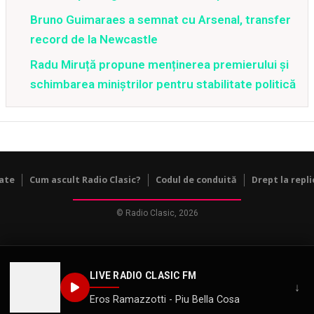
Bruno Guimaraes a semnat cu Arsenal, transfer
record de la Newcastle
Radu Miruță propune menținerea premierului și
schimbarea miniștrilor pentru stabilitate politică
tate
Cum ascult Radio Clasic?
Codul de conduită
Drept la repli
© Radio Clasic, 2026
LIVE RADIO CLASIC FM
↓
Eros Ramazzotti - Piu Bella Cosa