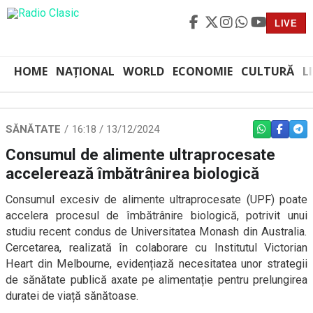
LIVE
HOME
NAȚIONAL
WORLD
ECONOMIE
CULTURĂ
L
SĂNĂTATE
16:18 / 13/12/2024
WHATSAPP
FACEBO
TEL
Consumul de alimente ultraprocesate
accelerează îmbătrânirea biologică
Consumul excesiv de alimente ultraprocesate (UPF) poate
accelera procesul de îmbătrânire biologică, potrivit unui
studiu recent condus de Universitatea Monash din Australia.
Cercetarea, realizată în colaborare cu Institutul Victorian
Heart din Melbourne, evidențiază necesitatea unor strategii
de sănătate publică axate pe alimentație pentru prelungirea
duratei de viață sănătoase.