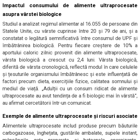
Impactul consumului de alimente ultraprocesate
asupra vârstei biologice
Studiul a analizat regimul alimentar al 16.055 de persoane din
Statele Unite, cu vârste cuprinse între 20 și 79 de ani, și a
constatat o legătură semnificativă între consumul de UPF și
îmbătrânirea biologică. Pentru fiecare creștere de 10% a
aportului caloric zilnic provenit din alimente ultraprocesate,
vârsta biologică a crescut cu 2,4 luni. Vârsta biologică,
diferită de vârsta cronologică, reflectă modul în care celulele
și țesuturile organismului îmbătrânesc și este influențată de
factori precum dieta, exercițiile fizice, calitatea somnului și
mediul de viață. „Adulții cu un consum ridicat de alimente
ultraprocesate au avut tendința de a fi biologic mai în vârstă”,
au afirmat cercetătorii într-un comunicat.
Exemple de alimente ultraprocesate și riscuri asociate
Alimentele ultraprocesate includ produse precum băuturile
carbogazoase, înghețata, gustările ambalate, supele instant,