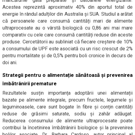
mâncărurile gata preparate și batoanele energizante.
Acestea reprezintă aproximativ 40% din aportul total de
energie în rândul adulților din Australia și SUA. Studiul a arătat
că persoanele care consumă cantități mari de alimente
ultraprocesate au o vârstă biologică cu 0,86 ani mai mare
comparativ cu cele care consumă cantități reduse din aceste
produse. Cercetătorii au subliniat că fiecare creștere de 10%
a consumului de UPF este asociată cu un risc crescut de 2%
pentru mortalitate și de 0,5% pentru boli cronice în decurs de
doi ani.
Strategii pentru o alimentație sănătoasă și prevenirea
îmbătrânirii premature
Rezultatele susțin importanța adoptării unei alimentații
bazate pe alimente integrale, precum fructele, legumele și
leguminoasele, care sunt bogate în fibre și conțin cantități
reduse de grăsimi saturate, sodiu și zahăr adăugat.
Reducerea consumului de alimente ultraprocesate poate
contribui la încetinirea îmbătrânirii biologice și la prevenirea
bolilor asociate. Dr. Barbara Cardoso, autor principal al