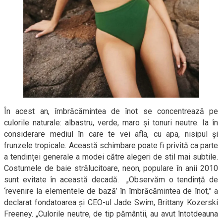
În acest an, îmbrăcămintea de înot se concentrează pe
culorile naturale: albastru, verde, maro și tonuri neutre. Ia în
considerare mediul în care te vei afla, cu apa, nisipul și
frunzele tropicale. Această schimbare poate fi privită ca parte
a tendinței generale a modei către alegeri de stil mai subtile.
Costumele de baie strălucitoare, neon, populare în anii 2010
sunt evitate în această decadă. „Observăm o tendință de
‘revenire la elementele de bază’ în îmbrăcămintea de înot,” a
declarat fondatoarea și CEO-ul Jade Swim, Brittany Kozerski
Freeney. „Culorile neutre, de tip pământii, au avut întotdeauna