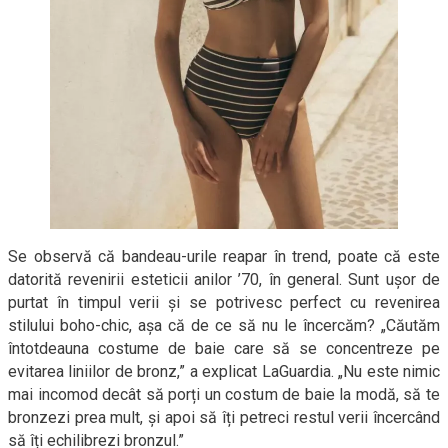
Se observă că bandeau-urile reapar în trend, poate că este
datorită revenirii esteticii anilor ’70, în general. Sunt ușor de
purtat în timpul verii și se potrivesc perfect cu revenirea
stilului boho-chic, așa că de ce să nu le încercăm? „Căutăm
întotdeauna costume de baie care să se concentreze pe
evitarea liniilor de bronz,” a explicat LaGuardia. „Nu este nimic
mai incomod decât să porți un costum de baie la modă, să te
bronzezi prea mult, și apoi să îți petreci restul verii încercând
să îți echilibrezi bronzul.”