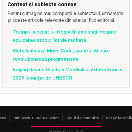
Context și subiecte conexe
Pentru o imagine mai completă a subiectului, urmărește
și aceste articole relevante din același flux editorial.
Trump i-a cerut lui Hegseth explicații despre
epuizarea stocurilor de rachete
Meta lansează Muse Code, agentul AI care
revoluționează programarea
Beijing devine Capitala Mondială a Arhitecturii în
2029, anunțat de UNESCO
tate
Cum ascult Radio Clasic?
Codul de conduită
Drept la repli
© Radio Clasic, 2026