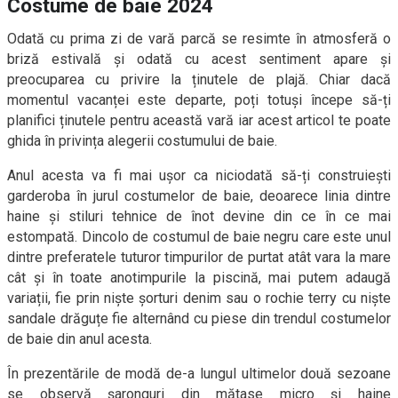
Costume de baie 2024
Odată cu prima zi de vară parcă se resimte în atmosferă o
briză estivală și odată cu acest sentiment apare și
preocuparea cu privire la ținutele de plajă. Chiar dacă
momentul vacanței este departe, poți totuși începe să-ți
planifici ținutele pentru această vară iar acest articol te poate
ghida în privința alegerii costumului de baie.
Anul acesta va fi mai ușor ca niciodată să-ți construiești
garderoba în jurul costumelor de baie, deoarece linia dintre
haine și stiluri tehnice de înot devine din ce în ce mai
estompată. Dincolo de costumul de baie negru care este unul
dintre preferatele tuturor timpurilor de purtat atât vara la mare
cât și în toate anotimpurile la piscină, mai putem adaugă
variații, fie prin niște șorturi denim sau o rochie terry cu niște
sandale drăguțe fie alternând cu piese din trendul costumelor
de baie din anul acesta.
În prezentările de modă de-a lungul ultimelor două sezoane
se observă șaronguri din mătase micro și haine