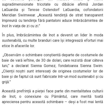
supradimensionate tricotate cu dibăcie afirmă Jordan
LaGuardia și Terese Ostendorf LaGuardia, cofondatorii
Meridian Swimwear. „Această tendință de strat transparent
împreună cu tendința fără pantaloni aduce îmbrăcămintea de
înot în viața de zi cu zi.”
În plus, îmbrăcămintea de înot a devenit un lider în moda
sustenabilă, cu multe branduri care își integrează eforturi mai
etice în afacerile lor.
„Observăm o schimbare conștientă departe de costumele de
baie de vară ieftine, de 30 de dolari, care rezistă doar câteva
luni,” a declarat Sienna Gomez, fondatoarea Sienna Swim.
„Clienții noștri sunt interesați de originea costumelor lor de
baie și de faptul că sunt fabricate într-un mod sustenabil și cu
grijă.”
Această prefrință a pieței face parte din mentalitatea culturii
de înot, o conexiune cu Pământul, care merită toată
aprecierea pentru această schimbare – deși a fost mai lentă