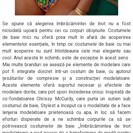
Se spune că alegerea îmbrăcămintei de înot nu a fost
niciodată ușoară pentru cei cu corpuri obișnuite. Costumele
de baie mici nu oferă prea mult în afară de acoperirea
elementelor esențiale, în timp ce costumele de baie cu mai
mult acoperire nu sunt întotdeauna cele mai elegante sau
cool. Anul acesta în schimb, este de excepție în acest sens .
Mai multe branduri se axează pe elemente de modelare care
pot fi integrate discret într-un costum de baie, cu ajutorul
țesăturilor de compresie și a construcției modelatoare.
Aceste elemente oferă suportul necesar și efectele de
modelare dorite, care pot spori încrederea oricui. Inspirată de
co-fondatoarea Chrissy McCurdy, care purta un sutien sub
costumul de baie, Stylest a început ca o modalitate de a face
lenjeria modelatoare prietenoasă cu apa, în loc să facem
eforturi disperate de a ne schimba corpurile ca să se
potrivească costumelor de baie. „Îmbrăcămintea de înot
modelatoare a avut nevoie de o transformare de modă pentru