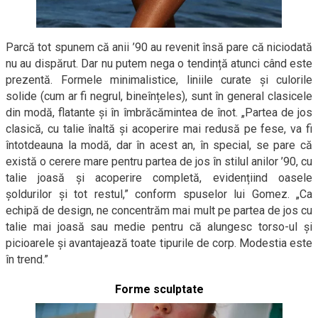
Parcă tot spunem că anii ’90 au revenit însă pare că niciodată
nu au dispărut. Dar nu putem nega o tendință atunci când este
prezentă. Formele minimalistice, liniile curate și culorile
solide (cum ar fi negrul, bineînțeles), sunt în general clasicele
din modă, flatante și în îmbrăcămintea de înot. „Partea de jos
clasică, cu talie înaltă și acoperire mai redusă pe fese, va fi
întotdeauna la modă, dar în acest an, în special, se pare că
există o cerere mare pentru partea de jos în stilul anilor ’90, cu
talie joasă și acoperire completă, evidențiind oasele
șoldurilor și tot restul,” conform spuselor lui Gomez. „Ca
echipă de design, ne concentrăm mai mult pe partea de jos cu
talie mai joasă sau medie pentru că alungesc torso-ul și
picioarele și avantajează toate tipurile de corp. Modestia este
în trend.”
Forme sculptate