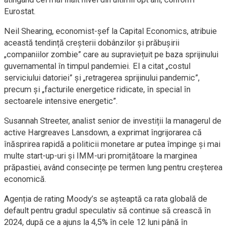
Eurostat.
Neil Shearing, economist-șef la Capital Economics, atribuie
această tendință creșterii dobânzilor și prăbușirii
„companiilor zombie” care au supraviețuit pe baza sprijinului
guvernamental în timpul pandemiei. El a citat „costul
serviciului datoriei” și „retragerea sprijinului pandemic”,
precum și „facturile energetice ridicate, în special în
sectoarele intensive energetic”.
Susannah Streeter, analist senior de investiții la managerul de
active Hargreaves Lansdown, a exprimat îngrijorarea că
înăsprirea rapidă a politicii monetare ar putea împinge și mai
multe start-up-uri și IMM-uri promițătoare la marginea
prăpastiei, având consecințe pe termen lung pentru creșterea
economică.
Agenția de rating Moody’s se așteaptă ca rata globală de
default pentru gradul speculativ să continue să crească în
2024, după ce a ajuns la 4,5% în cele 12 luni până în