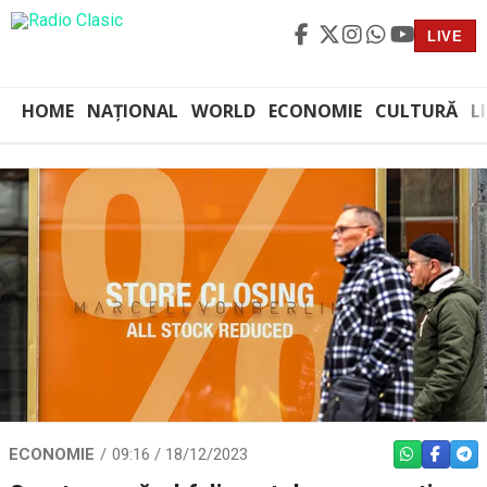
LIVE
HOME
NAȚIONAL
WORLD
ECONOMIE
CULTURĂ
L
ECONOMIE
09:16 / 18/12/2023
WHATSAPP
FACEBO
TEL