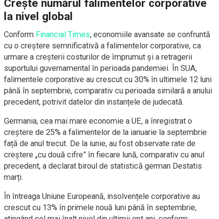
Crește numărul falimentelor corporative
la nivel global
Conform
Financial Times
, economiile avansate se confruntă
cu o creștere semnificativă a falimentelor corporative, ca
urmare a creșterii costurilor de împrumut și a retragerii
suportului guvernamental în perioada pandemiei. În SUA,
falimentele corporative au crescut cu 30% în ultimele 12 luni
până în septembrie, comparativ cu perioada similară a anului
precedent, potrivit datelor din instanțele de judecată.
Germania, cea mai mare economie a UE, a înregistrat o
creștere de 25% a falimentelor de la ianuarie la septembrie
față de anul trecut. De la iunie, au fost observate rate de
creștere „cu două cifre” în fiecare lună, comparativ cu anul
precedent, a declarat biroul de statistică german Destatis
marți.
În întreaga Uniune Europeană, insolvențele corporative au
crescut cu 13% în primele nouă luni până în septembrie,
atingând cel mai înalt nivel din ultimii opt ani, conform