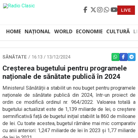
LIVE
HOME
NAȚIONAL
WORLD
ECONOMIE
CULTURĂ
L
SĂNĂTATE
16:13 / 13/12/2024
WHATSAPP
FACEBO
TEL
Creșterea bugetului pentru programele
naționale de sănătate publică în 2024
Ministerul Sănătății a stabilit un nou buget pentru programele
naționale de sănătate publică din 2024, într-un proiect de
ordin ce modifică ordinul nr. 964/2022. Valoarea totală a
bugetului actualizat este de 1,139 miliarde de lei, o creștere
semnificativă față de bugetul inițial stabilit la 860 de milioane
de lei. Cu toate acestea, bugetul rămâne mai mic comparativ
cu anii anteriori: 1,247 miliarde de lei în 2023 și 1,77 miliarde
de lei în 2021.