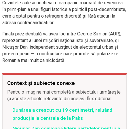
Cuvintele sale au încheiat o campanie marcată de revenirea
în prim-plan a unei figuri istorice a politicii post-decembriste,
care a optat pentru o retragere discretă și fără atacuri la
adresa contracandidaților.
Finala prezidențială va avea loc între George Simion (AUR),
reprezentant al unei mișcări naționaliste și suveraniste, și
Nicușor Dan, independent susținut de electoratul urban și
pro-european — o confruntare care promite să polarizeze
România mai mult ca niciodată.
Context și subiecte conexe
Pentru o imagine mai completă a subiectului, urmărește
și aceste articole relevante din același flux editorial.
Dunărea a crescut cu 19 centimetri, reluând
producția la centrala de la Paks
Nicușor Dan convoacă liderii partidelor pentru a