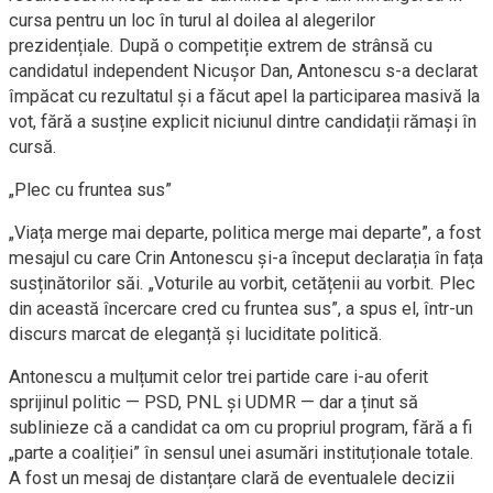
cursa pentru un loc în turul al doilea al alegerilor
prezidențiale. După o competiție extrem de strânsă cu
candidatul independent Nicușor Dan, Antonescu s-a declarat
împăcat cu rezultatul și a făcut apel la participarea masivă la
vot, fără a susține explicit niciunul dintre candidații rămași în
cursă.
„Plec cu fruntea sus”
„Viața merge mai departe, politica merge mai departe”, a fost
mesajul cu care Crin Antonescu și-a început declarația în fața
susținătorilor săi. „Voturile au vorbit, cetățenii au vorbit. Plec
din această încercare cred cu fruntea sus”, a spus el, într-un
discurs marcat de eleganță și luciditate politică.
Antonescu a mulțumit celor trei partide care i-au oferit
sprijinul politic — PSD, PNL și UDMR — dar a ținut să
sublinieze că a candidat ca om cu propriul program, fără a fi
„parte a coaliției” în sensul unei asumări instituționale totale.
A fost un mesaj de distanțare clară de eventualele decizii