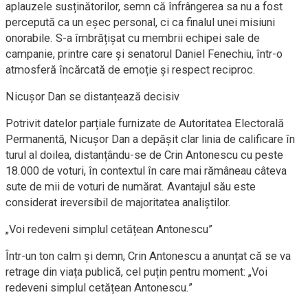
aplauzele susținătorilor, semn că înfrângerea sa nu a fost
percepută ca un eșec personal, ci ca finalul unei misiuni
onorabile. S-a îmbrățișat cu membrii echipei sale de
campanie, printre care și senatorul Daniel Fenechiu, într-o
atmosferă încărcată de emoție și respect reciproc.
Nicușor Dan se distanțează decisiv
Potrivit datelor parțiale furnizate de Autoritatea Electorală
Permanentă, Nicușor Dan a depășit clar linia de calificare în
turul al doilea, distanțându-se de Crin Antonescu cu peste
18.000 de voturi, în contextul în care mai rămâneau câteva
sute de mii de voturi de numărat. Avantajul său este
considerat ireversibil de majoritatea analiștilor.
„Voi redeveni simplul cetățean Antonescu”
Într-un ton calm și demn, Crin Antonescu a anunțat că se va
retrage din viața publică, cel puțin pentru moment: „Voi
redeveni simplul cetățean Antonescu.”