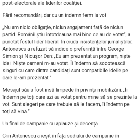
post-electorale ale liderilor coaliției.
Fără recomandări, dar cu un îndemn ferm la vot
„Nu am nicio obligație, niciun angajament față de niciun
partid. Românii știu întotdeauna mai bine ce au de votat”, a
punctat fostul lider liberal. În ciuda insistențelor jurnaliștilor,
Antonescu a refuzat să indice o preferință între George
Simion și Nicușor Dan: „Eu am prezentat un program, niște
idei. Niște oameni m-au votat. Îi îndemn să socotească
singuri cu care dintre candidați sunt compatibile ideile pe
care le-am prezentat.”
Mesajul său a fost însă limpede în privința mobilizării: „Îi
îndemn pe toți care azi au votat pentru mine să se prezinte la
vot. Sunt alegeri pe care trebuie să le facem, îi îndemn pe
toți să vină.”
Un final de campanie cu aplauze și decență
Crin Antonescu a ieșit în fața sediului de campanie în