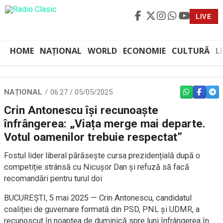
LIVE
HOME
NAȚIONAL
WORLD
ECONOMIE
CULTURĂ
L
NAȚIONAL
06:27 / 05/05/2025
WHATSAPP
FACEBO
TEL
Crin Antonescu își recunoaște
înfrângerea: „Viața merge mai departe.
Votul oamenilor trebuie respectat”
Fostul lider liberal părăsește cursa prezidențială după o
competiție strânsă cu Nicușor Dan și refuză să facă
recomandări pentru turul doi
BUCUREȘTI, 5 mai 2025 — Crin Antonescu, candidatul
coaliției de guvernare formată din PSD, PNL și UDMR, a
recunoscut în noaptea de duminică spre luni înfrângerea în