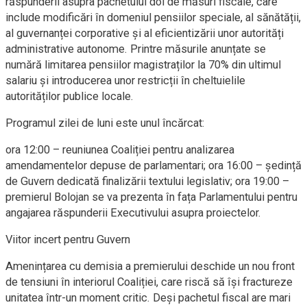
răspunderii asupra pachetului doi de măsuri fiscale, care
include modificări în domeniul pensiilor speciale, al sănătății,
al guvernanței corporative și al eficientizării unor autorități
administrative autonome. Printre măsurile anunțate se
numără limitarea pensiilor magistraților la 70% din ultimul
salariu și introducerea unor restricții în cheltuielile
autorităților publice locale.
Programul zilei de luni este unul încărcat:
ora 12:00 – reuniunea Coaliției pentru analizarea
amendamentelor depuse de parlamentari; ora 16:00 – ședință
de Guvern dedicată finalizării textului legislativ; ora 19:00 –
premierul Bolojan se va prezenta în fața Parlamentului pentru
angajarea răspunderii Executivului asupra proiectelor.
Viitor incert pentru Guvern
Amenințarea cu demisia a premierului deschide un nou front
de tensiuni în interiorul Coaliției, care riscă să își fractureze
unitatea într-un moment critic. Deși pachetul fiscal are mari