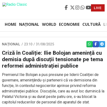
LIVE
HOME
NAȚIONAL
WORLD
ECONOMIE
CULTURĂ
L
NAȚIONAL
23:10 / 31/08/2025
WHATSAPP
FACEBO
TEL
Criză în Coaliție: Ilie Bolojan amenință cu
demisia după discuții tensionate pe tema
reformei administrației publice
Premierul Ilie Bolojan a pus presiune pe liderii Coaliției de
guvernare, amenințându-și partenerii că va demisiona din
funcție, în contextul negocierilor aprinse privind reforma
administrației publice. Discuțiile, care au avut loc duminică la
Palatul Victoria și au durat peste patru ore, s-au blocat la
capitolul reducerilor de personal din aparatul de stat.