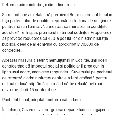
Reforma administrației, mărul discordiei
Surse politice au relatat că premierul Bolojan a ridicat tonul în
fața partenerilor de coaliție, reproșându-le lipsa de susținere
pentru măsuri ferme. „Nu are rost să mai stau, în condițiile
acestea!”, ar fi spus premierul în timpul ședinței. Propunerea
sa prevede reducerea cu 45% a posturilor din administrația
publică, ceea ce ar echivala cu aproximativ 70.000 de
concedieri.
Această măsură a stârnit nemulțumiri în Coaliție, unii lideri
considerând că impactul social și politic ar fi prea dur. În
lipsa unui acord, angajarea răspunderii Guvernului pe pachetul
de reformă a administrației centrale a fost amânată pentru
cel puțin două săptămâni, urmând să fie reluată cel mai
devreme după 15 septembrie.
Pachetul fiscal, adoptat conform calendarului
În schimb, Guvernul va merge mai departe luni cu angajarea