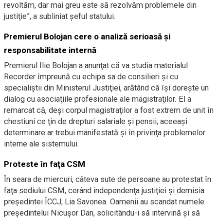
revoltăm, dar mai greu este să rezolvăm problemele din
justiţie”, a subliniat şeful statului.
Premierul Bolojan cere o analiză serioasă şi
responsabilitate internă
Premierul Ilie Bolojan a anunţat că va studia materialul
Recorder împreună cu echipa sa de consilieri şi cu
specialiştii din Ministerul Justiţiei, arătând că îşi doreşte un
dialog cu asociaţiile profesionale ale magistraţilor. El a
remarcat că, deşi corpul magistraţilor a fost extrem de unit în
chestiuni ce ţin de drepturi salariale şi pensii, aceeaşi
determinare ar trebui manifestată şi în privinţa problemelor
interne ale sistemului.
Proteste în faţa CSM
În seara de miercuri, câteva sute de persoane au protestat în
faţa sediului CSM, cerând independenţa justiţiei şi demisia
preşedintei ÎCCJ, Lia Savonea. Oamenii au scandat numele
preşedintelui Nicuşor Dan, solicitându-i să intervină şi să