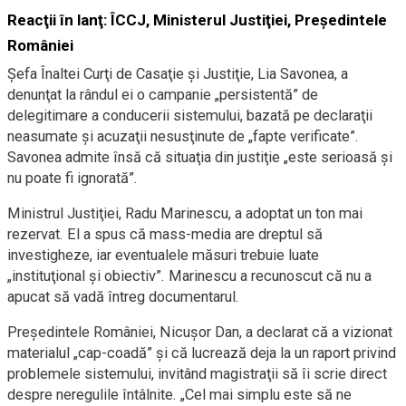
Reacţii în lanţ: ÎCCJ, Ministerul Justiţiei, Preşedintele
României
Şefa Înaltei Curţi de Casaţie şi Justiţie, Lia Savonea, a
denunţat la rândul ei o campanie „persistentă” de
delegitimare a conducerii sistemului, bazată pe declaraţii
neasumate şi acuzaţii nesusţinute de „fapte verificate”.
Savonea admite însă că situaţia din justiţie „este serioasă şi
nu poate fi ignorată”.
Ministrul Justiţiei, Radu Marinescu, a adoptat un ton mai
rezervat. El a spus că mass-media are dreptul să
investigheze, iar eventualele măsuri trebuie luate
„instituţional şi obiectiv”. Marinescu a recunoscut că nu a
apucat să vadă întreg documentarul.
Preşedintele României, Nicuşor Dan, a declarat că a vizionat
materialul „cap-coadă” şi că lucrează deja la un raport privind
problemele sistemului, invitând magistraţii să îi scrie direct
despre neregulile întâlnite. „Cel mai simplu este să ne