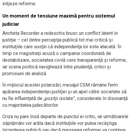
iniţieze reforme.
Un moment de tensiune maximă pentru sistemul
judiciar
Ancheta Recorder a redeschis brusc un conflict latent în
justiţie – cel dintre percepţia publică tot mai critică şi
instituţiile care susţin că independenţa lor este atacată. În
timp ce magistraţii acuză o campanie coordonată de
destabilizare, societatea civilă cere transparenţă şi reforme,
iar scena politică navighează între prudenţă, critici şi
promisiuni de analiză.
În mijlocul acestei polarizări, mesajul CSM rămâne ferm:
apărarea independenţei justiţiei şi un apel către societate să
nu fie influenţată de „poziţii izolate”, considerate în disonanţă
cu majoritatea judecătorilor.
Criza nu pare însă departe de punctul ei critic, iar următoarele
săptămâni vor arăta dacă instituţiile vor putea recâştiga
încrederea publică sau dacă presiunea reformei va continua