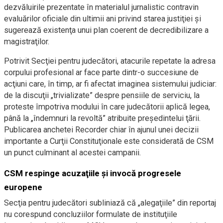
dezvăluirile prezentate în materialul jurnalistic contravin
evaluărilor oficiale din ultimii ani privind starea justiţiei şi
sugerează existenţa unui plan coerent de decredibilizare a
magistraţilor.
Potrivit Secţiei pentru judecători, atacurile repetate la adresa
corpului profesional ar face parte dintr-o succesiune de
acţiuni care, în timp, ar fi afectat imaginea sistemului judiciar:
de la discuţii „trivializate” despre pensiile de serviciu, la
proteste împotriva modului în care judecătorii aplică legea,
până la „îndemnuri la revoltă” atribuite preşedintelui ţării.
Publicarea anchetei Recorder chiar în ajunul unei decizii
importante a Curţii Constituţionale este considerată de CSM
un punct culminant al acestei campanii.
CSM respinge acuzaţiile şi invocă progresele
europene
Secţia pentru judecători subliniază că „alegaţiile” din reportaj
nu corespund concluziilor formulate de instituţiile