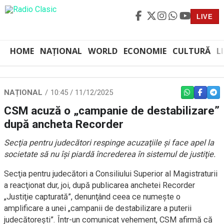
LIVE
HOME
NAȚIONAL
WORLD
ECONOMIE
CULTURĂ
L
NAȚIONAL
10:45 / 11/12/2025
WHATSAPP
FACEBO
TEL
CSM acuză o „campanie de destabilizare”
după ancheta Recorder
Secţia pentru judecători respinge acuzaţiile şi face apel la
societate să nu îşi piardă încrederea în sistemul de justiţie.
Secţia pentru judecători a Consiliului Superior al Magistraturii
a reacţionat dur, joi, după publicarea anchetei Recorder
„Justiţie capturată”, denunţând ceea ce numeşte o
amplificare a unei „campanii de destabilizare a puterii
judecătoreşti”. Într-un comunicat vehement, CSM afirmă că