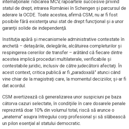
internaţionale: ridicarea MCV, rapoartele succesive privind
statul de drept, intrarea României în Schengen şi parcursul de
aderare la OCDE. Toate acestea, afirmă CSM, nu ar fi fost
posibile fără existenţa unui stat de drept funcţional şi a unor
garanţii solide de independenţă.
Instituţia apără şi mecanismele administrative contestate în
anchetă – detaşările, delegările, alcătuirea completurilor şi
respingerea cererilor de transfer – arătând că fiecare dintre
acestea implică proceduri multilaterale, verificabile şi
contestabile juridic, inclusiv de către judecătorii afectaţi. În
acest context, critica publică ar fi „paradoxală” atunci când
vine chiar de la magistraţi care, la momentul deciziilor, şi-ar fi
dat acordul.
CSM avertizează că generalizarea unor suspiciuni pe baza
câtorva cazuri selectate, în condiţiile în care dosarele penale
reprezintă doar 10% din volumul total, riscă să arunce o
„anatema” asupra întregului corp profesional şi să slăbească
un pilon esenţial al statului democratic.