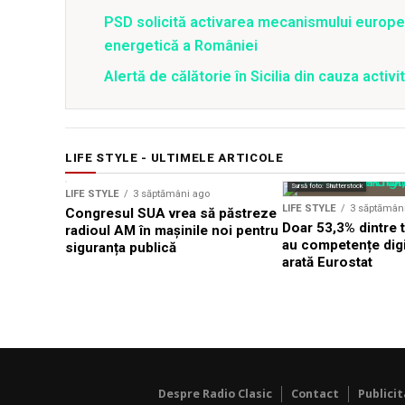
PSD solicită activarea mecanismului europe
energetică a României
Alertă de călătorie în Sicilia din cauza activit
LIFE STYLE - ULTIMELE ARTICOLE
Sursă foto: Shutterstock
LIFE STYLE
3 săptămâni ago
LIFE STYLE
3 săptămân
Congresul SUA vrea să păstreze
Doar 53,3% dintre t
radioul AM în mașinile noi pentru
au competențe digi
siguranța publică
arată Eurostat
Despre Radio Clasic
Contact
Publici