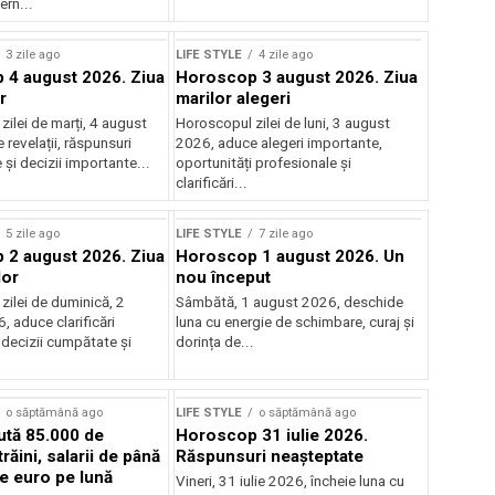
ern...
3 zile ago
LIFE STYLE
4 zile ago
4 august 2026. Ziua
Horoscop 3 august 2026. Ziua
r
marilor alegeri
ilei de marți, 4 august
Horoscopul zilei de luni, 3 august
revelații, răspunsuri
2026, aduce alegeri importante,
și decizii importante...
oportunități profesionale și
clarificări...
5 zile ago
LIFE STYLE
7 zile ago
2 august 2026. Ziua
Horoscop 1 august 2026. Un
lor
nou început
zilei de duminică, 2
Sâmbătă, 1 august 2026, deschide
 aduce clarificări
luna cu energie de schimbare, curaj și
 decizii cumpătate și
dorința de...
o săptămână ago
LIFE STYLE
o săptămână ago
aută 85.000 de
Horoscop 31 iulie 2026.
trăini, salarii de până
Răspunsuri neașteptate
de euro pe lună
Vineri, 31 iulie 2026, încheie luna cu