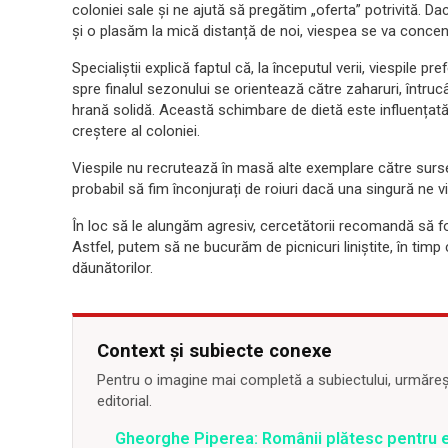
coloniei sale și ne ajută să pregătim „oferta” potrivită. Da
și o plasăm la mică distanță de noi, viespea se va concen
Specialiștii explică faptul că, la începutul verii, viespile p
spre finalul sezonului se orientează către zaharuri, întru
hrană solidă. Această schimbare de dietă este influențată ș
creștere al coloniei.
Viespile nu recrutează în masă alte exemplare către surse
probabil să fim înconjurați de roiuri dacă una singură ne v
În loc să le alungăm agresiv, cercetătorii recomandă să fo
Astfel, putem să ne bucurăm de picnicuri liniștite, în timp c
dăunătorilor.
Context și subiecte conexe
Pentru o imagine mai completă a subiectului, urmărește
editorial.
Gheorghe Piperea: Românii plătesc pentru e