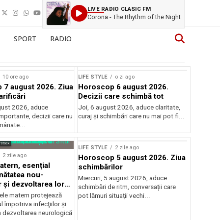
LIVE RADIO CLASIC FM
Corona - The Rhythm of the Night
SPORT
RADIO
10 ore ago
LIFE STYLE
o zi ago
7 august 2026. Ziua
Horoscop 6 august 2026.
arificări
Decizii care schimbă tot
ugust 2026, aduce
Joi, 6 august 2026, aduce claritate,
mportante, decizii care nu
curaj și schimbări care nu mai pot fi...
mânate...
rstock
LIFE STYLE
2 zile ago
2 zile ago
Horoscop 5 august 2026. Ziua
atern, esențial
schimbărilor
nătatea nou-
Miercuri, 5 august 2026, aduce
 și dezvoltarea lor
schimbări de ritm, conversații care
ică
ele matern protejează
pot lămuri situații vechi...
 împotriva infecţiilor şi
a dezvoltarea neurologică