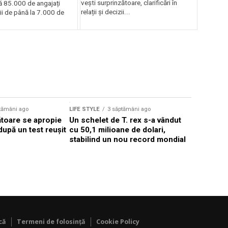
vești surprinzătoare, clarificări în
tă 85.000 de angajați
relații și decizii...
arii de până la 7.000 de
Sursă foto: Shutte
tămâni ago
LIFE STYLE
3 săptămâni ago
LIFE STYLE
ătoare se apropie
Un schelet de T. rex s-a vândut
Marea Brit
după un test reușit
cu 50,1 milioane de dolari,
nocturne 
stabilind un nou record mondial
destinate
că
Termeni de folosință
Cookie Policy