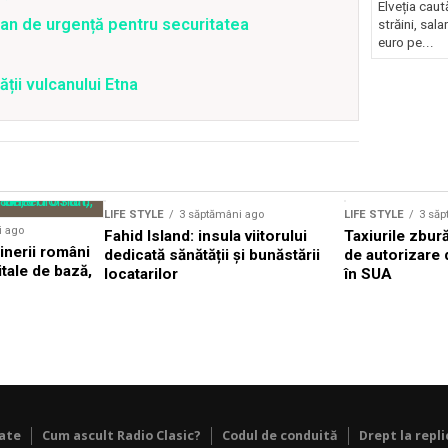
Elveția cau
an de urgență pentru securitatea
străini, sal
euro pe...
ății vulcanului Etna
LIFE STYLE
3 săptămâni ago
LIFE STYLE
3 săp
i ago
Fahid Island: insula viitorului
Taxiurile zbur
inerii români
dedicată sănătății și bunăstării
de autorizare 
tale de bază,
locatarilor
în SUA
tate
Cum ascult Radio Clasic?
Codul de conduită
Drept la repli