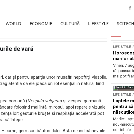
WORLD
ECONOMIE
CULTURĂ
LIFESTYLE
SCITECH
LIFE STYLE
curile de vară
Horoscop 
marilor cl
Vineri, 7 a
răspunsuri i
mai pot fi a
ri, dar și pentru apariția unor musafiri nepoftiți: viespile.
rag atenția că ele joacă un rol esențial în natură, fiind
Sursă foto: Shutte
LIFE STYLE
espea comună (
Vespula vulgaris
) și viespea germană
Laptele m
pentru să
ncare folosind mai întâi mirosul, apoi reperele vizuale.
născuților
ența lor: gesturile bruște și respirația accelerată pot
neurolog
Medic: Lapt
a să înțepe.
nou-născutul
contribuie l
 carne, gem sau băuturi dulci. Asta ne indică nevoile