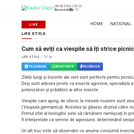
08.08.2026 | 05:29
Bucuresti
--°C
HOME
NAȚIONAL
LIFE STYLE
Cum să eviți ca viespile să îți strice picni
LIFE STYLE
07:36
TELEGRAM
WHATSAPP
FACEBOOK
Zilele lungi și însorite ale verii sunt perfecte pentru picnicu
Deși sunt adesea privite ca insecte agresive, specialiștii at
polenizatori și prădători ai altor insecte.
Viespile care ajung, de obicei, la mesele noastre sunt vi
(
Vespula germanica
). Acestea își găsesc drumul către mâ
Primul sfat al biologilor este să rămânem nemișcați în prez
fi interpretate ca semne de agresiune, determinând viespe
Un alt truc este să observăm ce anume consumă insecta –