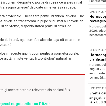
Laptele mat
că îi punem deoparte o porție din ceea ce a ales inițial
tra asupra „mesei” dedicate și ne va lăsa în pace.
LIFE STYLE
referă proteinele – necesare pentru hrănirea larvelor – iar
Horoscop 
cât larvele se transformă în pupe și nu mai au nevoie de
revelațiilo
i de vreme, disponibilitatea prăzii și ritmul de
Horoscopul z
2026, aduce 
neașteptate 
le de hrană, așa cum fac albinele, așa că este puțin
izitează.
LIFE STYLE
losim aceste mici trucuri pentru a conviețui cu ele.
Horoscop 
e ajutăm niște veritabili „controlori” naturali ai
clarificări
Horoscopul 
august 2026,
importante,
schimbări...
LIFE STYLE
 și aceste articole relevante din același flux
Elveția c
angajați s
la 7.000 
șecul negocierilor cu Pfizer