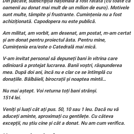
Din păcate, subscripția națională a fost ratată (cu toate că
oamenii au donat mai mult de un milion de euro). Motivele
sunt multe, tâmpite și frustrante. Cumințenia nu a fost
achiziționată. Capodopera nu este publică.
Am militat, am vorbit, am desenat, am postat, m-am certat
și am donat pentru proiectul ăsta. Pentru mine,
Cumințenia era/este o Catedrală mai mică.
V-am invitat personal să depuneți bani în vitrina care
odinioară a protejat lucrarea. Banii voștri, răspunderea
mea. După doi ani, încă nu e clar ce se întîmplă cu
donațiile. Bâlbâieli, birocrații și noaptea mintii…
Nu mai aștept. Voi returna toți bani strânși.
1514 lei.
Veniți și luați cât ați pus. 50, 10 sau 1 leu. Dacă nu vă
aduceți aminte, aproximați cu gentilețe. Cu câteva
excepții, nu știu cine și cât a donat. Nu am cum verifica.