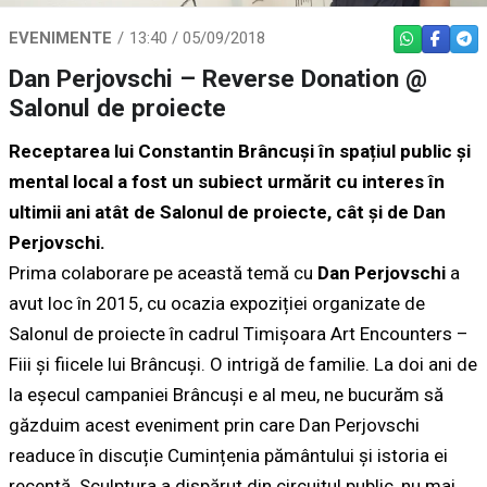
EVENIMENTE
13:40 / 05/09/2018
WHATSAPP
FACEBO
TEL
Dan Perjovschi – Reverse Donation @
Salonul de proiecte
Receptarea lui Constantin Brâncuși în spațiul public și
mental local a fost un subiect urmărit cu interes în
ultimii ani atât de Salonul de proiecte, cât și de Dan
Perjovschi.
Prima colaborare pe această temă cu
Dan Perjovschi
a
avut loc în 2015, cu ocazia expoziției organizate de
Salonul de proiecte în cadrul Timișoara Art Encounters –
Fiii și fiicele lui Brâncuși. O intrigă de familie. La doi ani de
la eșecul campaniei Brâncuși e al meu, ne bucurăm să
găzduim acest eveniment prin care Dan Perjovschi
readuce în discuție Cumințenia pământului și istoria ei
recentă. Sculptura a dispărut din circuitul public, nu mai