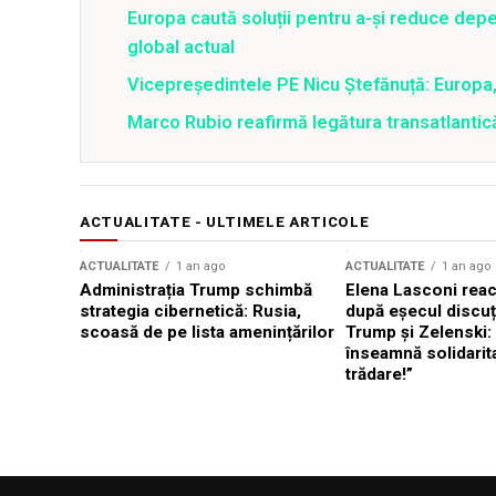
Europa caută soluții pentru a-și reduce de
global actual
Vicepreședintele PE Nicu Ștefănuță: Europa
Marco Rubio reafirmă legătura transatlantic
ACTUALITATE - ULTIMELE ARTICOLE
ACTUALITATE
1 an ago
ACTUALITATE
1 an ago
Administrația Trump schimbă
Elena Lasconi rea
strategia cibernetică: Rusia,
după eșecul discuți
scoasă de pe lista amenințărilor
Trump și Zelenski:
înseamnă solidarit
trădare!”