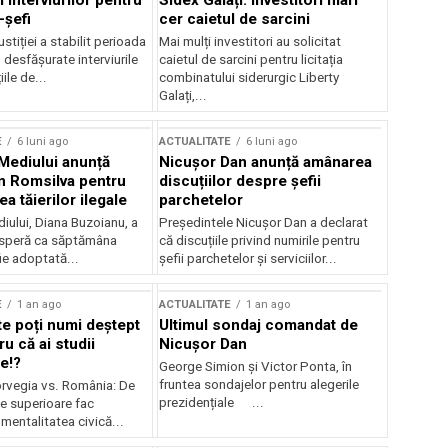
 interviurilor pentru
Sidex Galați: Investitori mari
-șefi
cer caietul de sarcini
stiției a stabilit perioada
Mai mulți investitori au solicitat
i desfășurate interviurile
caietul de sarcini pentru licitația
ile de...
combinatului siderurgic Liberty
Galați,...
E
6 luni ago
ACTUALITATE
6 luni ago
 Mediului anunță
Nicușor Dan anunță amânarea
n Romsilva pentru
discuțiilor despre șefii
 tăierilor ilegale
parchetelor
iului, Diana Buzoianu, a
Președintele Nicușor Dan a declarat
 speră ca săptămâna
că discuțiile privind numirile pentru
fie adoptată...
șefii parchetelor și serviciilor...
E
1 an ago
ACTUALITATE
1 an ago
te poți numi deștept
Ultimul sondaj comandat de
u că ai studii
Nicușor Dan
e!?
George Simion și Victor Ponta, în
fruntea sondajelor pentru alegerile
rvegia vs. România: De
prezidențiale ...
le superioare fac
 mentalitatea civică...