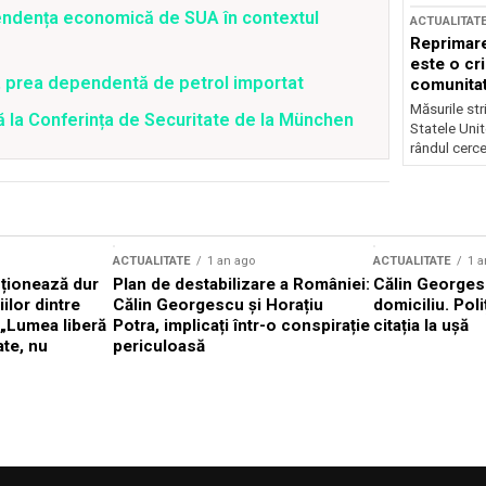
pendența economică de SUA în contextul
ACTUALITAT
Reprimare
este o cri
, prea dependentă de petrol importat
comunitate
Măsurile stri
ă la Conferința de Securitate de la München
Statele Unit
rândul cerce
ACTUALITATE
1 an ago
ACTUALITATE
1 a
cționează dur
Plan de destabilizare a României:
Călin Georgesc
ilor dintre
Călin Georgescu și Horațiu
domiciliu. Poli
 „Lumea liberă
Potra, implicați într-o conspirație
citația la ușă
ate, nu
periculoasă