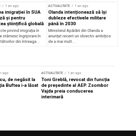
E
1 an ago
ACTUALITATE
1 an ago
a imigrației în SUA
Olanda intenționează să își
ză și pentru
dubleze efectivele militare
a științifică globală
până în 2030
cte privind imigrația în
Ministerul Apărării din Olanda a
e stârnesc îngrijorare în
anunțat recent un obiectiv ambițios
tătorilor din întreaga...
de a mai mult...
n ago
ACTUALITATE
1 an ago
ACTUALITATE
u, de negăsit la
Toni Greblă, revocat din funcția
Ilie Boloj
ția Buftea i-a lăsat
de președinte al AEP. Zsombor
alegerilor
Vajda preia conducerea
constituți
interimară
concentră
viitoarelo