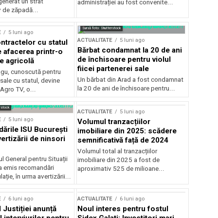
generat un strat
administrației au fost convenite...
v de zăpadă...
Sursă foto: Shutterstock
E
5 luni ago
ACTUALITATE
5 luni ago
ntractelor cu statul
Bărbat condamnat la 20 de ani
e afacerea printr-o
de închisoare pentru violul
e agricolă
fiicei partenerei sale
gu, cunoscută pentru
Un bărbat din Arad a fost condamnat
sale cu statul, devine
la 20 de ani de închisoare pentru...
 Agro TV, o...
rstock
ACTUALITATE
5 luni ago
E
5 luni ago
Volumul tranzacțiilor
rile ISU București
imobiliare din 2025: scădere
ertizării de ninsori
semnificativă față de 2024
Volumul total al tranzacțiilor
l General pentru Situații
imobiliare din 2025 a fost de
a emis recomandări
aproximativ 525 de milioane...
ție, în urma avertizării...
E
6 luni ago
ACTUALITATE
6 luni ago
 Justiției anunță
Noul interes pentru fostul