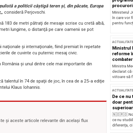
programul
procurori
listă a politicii câştigă teren şi, din păcate, Europa
c
„, consideră Perjovschi.
Ministerul Ju
în care vor f
mnă 183 de metri pătraţi de mesaje scrise cu cretă albă,
pentru funcți
metri lungime, o distanţă pe care oamenii se pot
ACTUALITAT
naţionale şi internaţionale, fiind premiat în repetate
Ministrul
erile de cuvinte cu puternic mesaj civic.
reforme î
combaterea
in România şi unul dintre cele mai importante din
Ministra Med
declarat că
viitoare să 
ază talentul în 74 de spaţii de joc, în cea de a 25-a ediţie
intelui Klaus Iohannis.
ACTUALITAT
De ce nu 
doar pentr
superioar
🇳🇴🇷🇴 No
ce nu studii
 și aceste articole relevante din același flux
diferența, ci