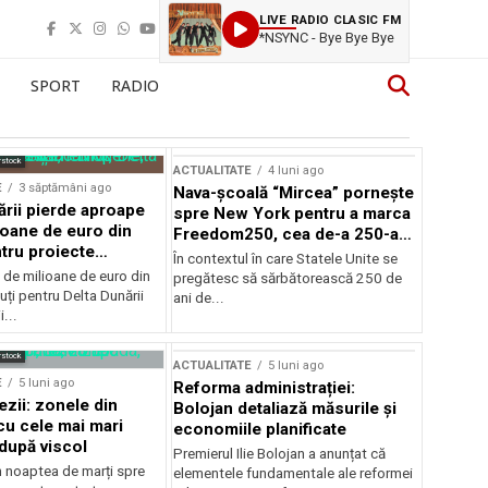
LIVE RADIO CLASIC FM
*NSYNC - Bye Bye Bye
SPORT
RADIO
rstock
ACTUALITATE
4 luni ago
E
3 săptămâni ago
Nava-școală “Mircea” pornește
ării pierde aproape
spre New York pentru a marca
ioane de euro din
Freedom250, cea de-a 250-a
tru proiecte
aniversare a Statelor Unite
În contextul în care Statele Unite se
de milioane de euro din
pregătesc să sărbătorească 250 de
ți pentru Delta Dunării
ani de...
...
rstock
ACTUALITATE
5 luni ago
E
5 luni ago
Reforma administrației:
ezii: zonele din
Bolojan detaliază măsurile și
u cele mai mari
economiile planificate
după viscol
Premierul Ilie Bolojan a anunțat că
n noaptea de marți spre
elementele fundamentale ale reformei