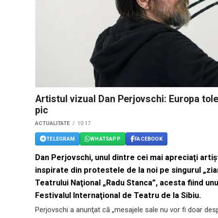
Artistul vizual Dan Perjovschi: Europa tol
pic
ACTUALITATE
10:17
TELEGRAM
WHATSAPP
FACEBOOK
Dan Perjovschi, unul dintre cei mai apreciaţi arti
inspirate din protestele de la noi pe singurul „zia
Teatrului Naţional „Radu Stanca”, acesta fiind unul 
Festivalul Internaţional de Teatru de la Sibiu.
Perjovschi a anunţat că „mesajele sale nu vor fi doar despr