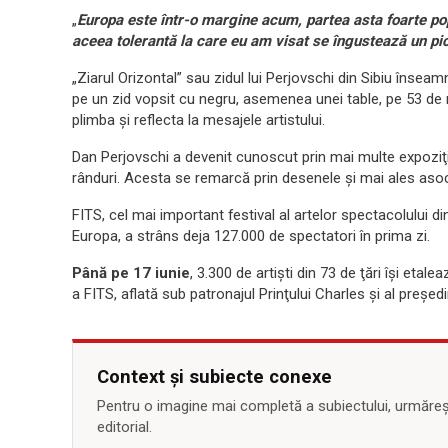
„
Europa este într-o margine acum, partea asta foarte popu
aceea tolerantă la care eu am visat se îngustează un pi
„Ziarul Orizontal” sau zidul lui Perjovschi din Sibiu însea
pe un zid vopsit cu negru, asemenea unei table, pe 53 de 
plimba şi reflecta la mesajele artistului.
Dan Perjovschi a devenit cunoscut prin mai multe expoziţii 
rânduri. Acesta se remarcă prin desenele şi mai ales asoci
FITS, cel mai important festival al artelor spectacolului d
Europa, a strâns deja 127.000 de spectatori în prima zi.
Până pe 17 iunie
, 3.300 de artişti din 73 de ţări îşi etale
a FITS, aflată sub patronajul Prinţului Charles şi al preşed
Context și subiecte conexe
Pentru o imagine mai completă a subiectului, urmărește
editorial.