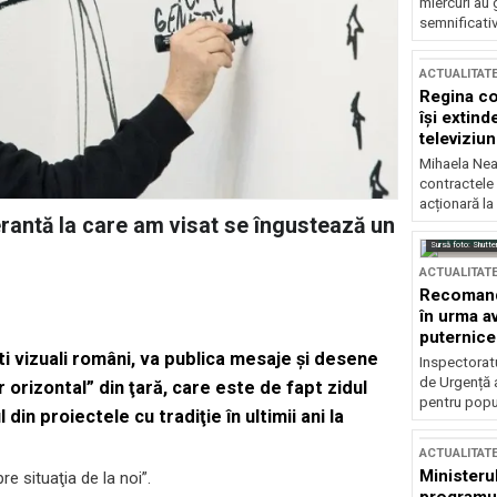
miercuri au 
semnificati
ACTUALITAT
Regina co
își extind
televiziun
Mihaela Nea
contractele 
acționară la
erantă la care am visat se îngustează un
Sursă foto: Shutte
ACTUALITAT
Recomandă
în urma av
puternice
şti vizuali români, va publica mesaje şi desene
Inspectoratu
de Urgență 
r orizontal” din ţară, care este de fapt zidul
pentru popula
din proiectele cu tradiţie în ultimii ani la
ACTUALITAT
Ministerul
e situaţia de la noi”.