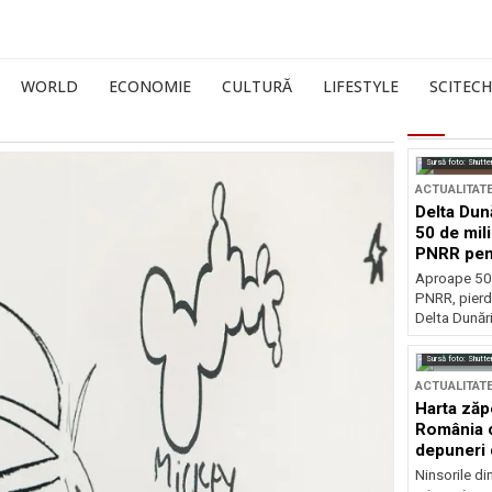
WORLD
ECONOMIE
CULTURĂ
LIFESTYLE
SCITECH
Sursă foto: Shutte
ACTUALITAT
Delta Dun
50 de mil
PNRR pen
esențiale
Aproape 50 
PNRR, pierdu
Delta Dunării
Sursă foto: Shutte
ACTUALITAT
Harta zăp
România c
depuneri 
Ninsorile di