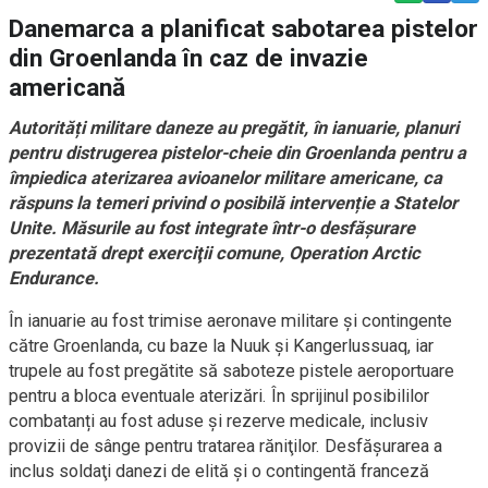
Danemarca a planificat sabotarea pistelor
din Groenlanda în caz de invazie
americană
Autorități militare daneze au pregătit, în ianuarie, planuri
pentru distrugerea pistelor-cheie din Groenlanda pentru a
împiedica aterizarea avioanelor militare americane, ca
răspuns la temeri privind o posibilă intervenție a Statelor
Unite. Măsurile au fost integrate într-o desfăşurare
prezentată drept exerciţii comune, Operation Arctic
Endurance.
În ianuarie au fost trimise aeronave militare şi contingente
către Groenlanda, cu baze la Nuuk şi Kangerlussuaq, iar
trupele au fost pregătite să saboteze pistele aeroportuare
pentru a bloca eventuale aterizări. În sprijinul posibililor
combatanți au fost aduse şi rezerve medicale, inclusiv
provizii de sânge pentru tratarea răniţilor. Desfăşurarea a
inclus soldaţi danezi de elită şi o contingentă franceză