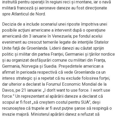
instruită pentru operaţii în regiuni reci şi montane, iar o navă
militară franceză şi aeronave daneze au fost direcţionate
spre Atlanticul de Nord.
Decizia de a include scenariul unei riposte împotriva unei
posibile acţiuni americane a intervenit după o operaţiune
americană din 3 ianuarie în Venezuela; pe fondul acelui
eveniment au crescut temerile legate de intenţiile Statelor
Unite faţă de Groenlanda. Liderii danezi au căutat sprijin
politic şi militar din partea Franţei, Germaniei şi ţărilor nordice
şi au organizat desfăşurări comune cu militari din Franţa,
Germania, Norvegia şi Suedia. Preşedintele american a
afirmat în perioada respectivă că vede Groenlanda ca un
interes strategic şi a repetat că nu exclude folosirea forţei,
dar ulterior a declarat la Forumul Economic Mondial de la
Davos, pe 21 ianuarie: „I don’t want to use force. I won’t use
force.” Un reprezentant al apărării daneze a declarat că
scopul ar fi fost „să creştem costul pentru SUA”, deşi
recunoaştea că trupele ar fi avut puţine şanse să respingă o
invazie majoră. Ministerul apărării danez a refuzat să