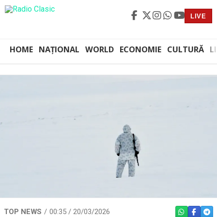
LIVE
HOME
NAȚIONAL
WORLD
ECONOMIE
CULTURĂ
L
TOP NEWS
00:35 / 20/03/2026
WHATSAPP
FACEBO
TEL