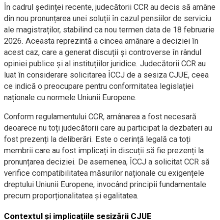
În cadrul ședinței recente, judecătorii CCR au decis să amâne
din nou pronunțarea unei soluții în cazul pensiilor de serviciu
ale magistraților, stabilind ca nou termen data de 18 februarie
2026. Aceasta reprezintă a cincea amânare a deciziei în
acest caz, care a generat discuții și controverse în rândul
opiniei publice și al instituțiilor juridice. Judecătorii CCR au
luat în considerare solicitarea ÎCCJ de a sesiza CJUE, ceea
ce indică o preocupare pentru conformitatea legislației
naționale cu normele Uniunii Europene.
Conform regulamentului CCR, amânarea a fost necesară
deoarece nu toți judecătorii care au participat la dezbateri au
fost prezenți la deliberări. Este o cerință legală ca toți
membrii care au fost implicați în discuții să fie prezenți la
pronunțarea deciziei. De asemenea, ÎCCJ a solicitat CCR să
verifice compatibilitatea măsurilor naționale cu exigențele
dreptului Uniunii Europene, invocând principii fundamentale
precum proporționalitatea și egalitatea.
Contextul și implicațiile sesizării CJUE