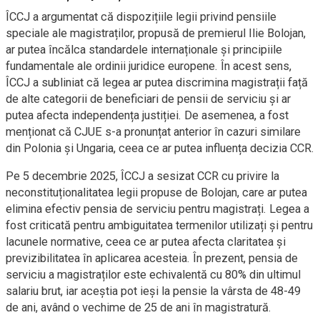
ÎCCJ a argumentat că dispozițiile legii privind pensiile
speciale ale magistraților, propusă de premierul Ilie Bolojan,
ar putea încălca standardele internaționale și principiile
fundamentale ale ordinii juridice europene. În acest sens,
ÎCCJ a subliniat că legea ar putea discrimina magistrații față
de alte categorii de beneficiari de pensii de serviciu și ar
putea afecta independența justiției. De asemenea, a fost
menționat că CJUE s-a pronunțat anterior în cazuri similare
din Polonia și Ungaria, ceea ce ar putea influența decizia CCR.
Pe 5 decembrie 2025, ÎCCJ a sesizat CCR cu privire la
neconstituționalitatea legii propuse de Bolojan, care ar putea
elimina efectiv pensia de serviciu pentru magistrați. Legea a
fost criticată pentru ambiguitatea termenilor utilizați și pentru
lacunele normative, ceea ce ar putea afecta claritatea și
previzibilitatea în aplicarea acesteia. În prezent, pensia de
serviciu a magistraților este echivalentă cu 80% din ultimul
salariu brut, iar aceștia pot ieși la pensie la vârsta de 48-49
de ani, având o vechime de 25 de ani în magistratură.