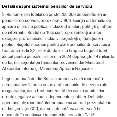
Detalii despre sistemul pensiilor de serviciu
În România, din totalul de peste 200.000 de beneficiari ai
pensiilor de serviciu, aproximativ 90% aparțin sistemului de
apărare și ordine publică, incluzând militari, polițiști și ofițeri
de informații. Restul de 10% sunt reprezentanți ai altor
categorii profesionale, inclusiv magistrați și funcționari
publici. Bugetul necesar pentru plata pensiilor de serviciu a
fost estimat la 2,2 miliarde de lei, în timp ce bugetul total
alocat pentru pensiile militare în 2024 depășește 14 miliarde
de lei, cu majoritatea fondurilor provenind din Ministerul
Afacerilor Interne și Ministerul Apărării Naționale.
Legea propusă de Ilie Bolojan preconizează modificări
semnificative în ceea ce privește pensiile de serviciu ale
magistraților, dar a fost contestată din cauza posibilelor
efecte negative asupra independenței justiției. Detaliile
specifice ale modificărilor propuse nu au fost prezentate în
cadrul ședinței CCR, dar se așteaptă ca acestea să fie
discutate în continuare în contextul sesizării CJUE.