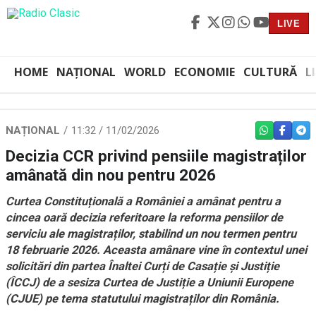
LIVE
HOME
NAȚIONAL
WORLD
ECONOMIE
CULTURĂ
L
NAȚIONAL
11:32 / 11/02/2026
WHATSAPP
FACEBO
TEL
Decizia CCR privind pensiile magistraților
amânată din nou pentru 2026
Curtea Constituțională a României a amânat pentru a
cincea oară decizia referitoare la reforma pensiilor de
serviciu ale magistraților, stabilind un nou termen pentru
18 februarie 2026. Aceasta amânare vine în contextul unei
solicitări din partea Înaltei Curți de Casație și Justiție
(ÎCCJ) de a sesiza Curtea de Justiție a Uniunii Europene
(CJUE) pe tema statutului magistraților din România.