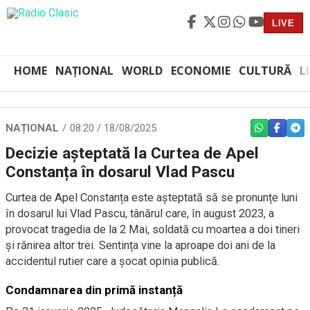
LIVE
HOME
NAȚIONAL
WORLD
ECONOMIE
CULTURĂ
L
NAȚIONAL
08:20 / 18/08/2025
WHATSAPP
FACEBO
TEL
Decizie așteptată la Curtea de Apel
Constanța în dosarul Vlad Pascu
Curtea de Apel Constanța este așteptată să se pronunțe luni
în dosarul lui Vlad Pascu, tânărul care, în august 2023, a
provocat tragedia de la 2 Mai, soldată cu moartea a doi tineri
și rănirea altor trei. Sentința vine la aproape doi ani de la
accidentul rutier care a șocat opinia publică.
Condamnarea din primă instanță