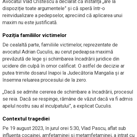
Avocatul Vlad Cristescu a declarat că instanța „are la
dispoziție toate argumentele” și că speră într-o
reinvidualizare a pedepselor, apreciind că aplicarea unui
maxim nu este justificată.
Poziția familiilor victimelor
De cealaltă parte, familiile victimelor, reprezentate de
avocatul Adrian Cuculis, au cerut pedeapsa maximă
prevăzută de lege și schimbarea încadrării juridice din
ucidere din culpă în omor calificat. O astfel de decizie ar
putea trimite dosarul înapoi la Judecătoria Mangalia și ar
însemna reluarea procesului de la zero.
„Dacă se admite cererea de schimbare a încadrării, procesul
se reia. Dacă se respinge, rămâne de văzut dacă va fi admis
apelul nostru sau al inculpatului”, a explicat Cuculis.
Contextul tragediei
Pe 19 august 2023, în jurul orei 5:30, Vlad Pascu, aflat sub
influența cocainei, amfetaminei și metamfetaminei, a intrat cu