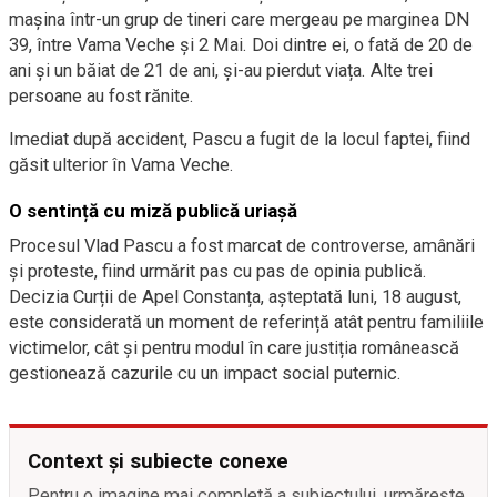
mașina într-un grup de tineri care mergeau pe marginea DN
39, între Vama Veche și 2 Mai. Doi dintre ei, o fată de 20 de
ani și un băiat de 21 de ani, și-au pierdut viața. Alte trei
persoane au fost rănite.
Imediat după accident, Pascu a fugit de la locul faptei, fiind
găsit ulterior în Vama Veche.
O sentință cu miză publică uriașă
Procesul Vlad Pascu a fost marcat de controverse, amânări
și proteste, fiind urmărit pas cu pas de opinia publică.
Decizia Curții de Apel Constanța, așteptată luni, 18 august,
este considerată un moment de referință atât pentru familiile
victimelor, cât și pentru modul în care justiția românească
gestionează cazurile cu un impact social puternic.
Context și subiecte conexe
Pentru o imagine mai completă a subiectului, urmărește