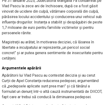
Pe 31 ianuarie 2025, Judecătoria Mangalia l-a condamnat pe
Vlad Pascu la zece ani de închisoare, după ce a fost găsit
vinovat de ucidere din culpă, vătămare corporală din culpă,
părăsirea locului accidentului și conducerea unui vehicul sub
influența drogurilor. Instanța a stabilit și despăgubiri de peste
1,7 milioane de euro pentru familiile victimelor și pentru
persoanele rănite.
Magistrații au arătat, în motivarea deciziei, că lăsarea în
libertate a inculpatului ar reprezenta „un pericol social
concret” și ar putea genera sentimente de insecuritate pentru
cetățeni.
Argumentele apărării
Apărătorii lui Vlad Pascu au contestat decizia și au cerut
Curții de Apel Constanța reducerea pedepsei, argumentând
că „pedepsele aplicate sunt prea mari” și că tânărul a
formulat un denunț într-o altă cauză instrumentată de DIICOT,
fapt care ar trebui să conducă la diminuarea pedepsei.