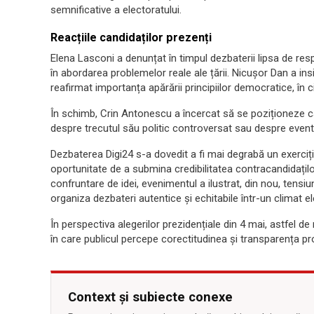
semnificative a electoratului.
Reacțiile candidaților prezenți
Elena Lasconi a denunțat în timpul dezbaterii lipsa de res
în abordarea problemelor reale ale țării. Nicușor Dan a insi
reafirmat importanța apărării principiilor democratice, în c
În schimb, Crin Antonescu a încercat să se poziționeze ca g
despre trecutul său politic controversat sau despre eventu
Dezbaterea Digi24 s-a dovedit a fi mai degrabă un exerciți
oportunitate de a submina credibilitatea contracandidațilo
confruntare de idei, evenimentul a ilustrat, din nou, tensiun
organiza dezbateri autentice și echitabile într-un climat e
În perspectiva alegerilor prezidențiale din 4 mai, astfel
în care publicul percepe corectitudinea și transparența pr
Context și subiecte conexe