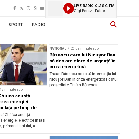
LIVE RADIO CLASIC FM
Gigi Perez - Fable
SPORT
RADIO
NAȚIONAL
20 de minute ago
Băsescu cere lui Nicușor Dan
să declare stare de urgență în
criza energetică
Traian Băsescu solicită intervenția lui
Nicușor Dan în criza energetică Fostul
președinte Traian Băsescu...
18 minute ago
Chirica anunță
area energiei
în Iași pe timp de
ai Chirica anunță
a energiei electrice în Iași
, primarul Iașiului, a...