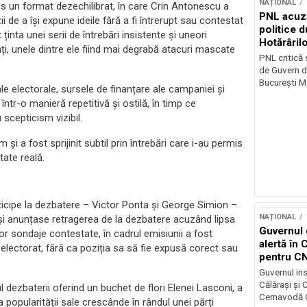
NAȚIONAL
s un format dezechilibrat, în care Crin Antonescu a
PNL acuz
i de a își expune ideile fără a fi întrerupt sau contestat
politice 
inta unei serii de întrebări insistente și uneori
Hotărâril
ați, unele dintre ele fiind mai degrabă atacuri mascate
PNL critică
de Guvern d
București Ma
ale electorale, sursele de finanțare ale campaniei și
 într-o manieră repetitivă și ostilă, în timp ce
scepticism vizibil.
și a fost sprijinit subtil prin întrebări care i-au permis
tate reală.
rticipe la dezbatere – Victor Ponta și George Simion –
NAȚIONAL
 își anunțase retragerea de la dezbatere acuzând lipsa
Guvernul 
unor sondaje contestate, în cadrul emisiunii a fost
alertă în 
 electorat, fără ca poziția sa să fie expusă corect sau
pentru C
Guvernul ins
Călărași și
 dezbaterii oferind un buchet de flori Elenei Lasconi, a
Cernavodă G
 popularității sale crescânde în rândul unei părți