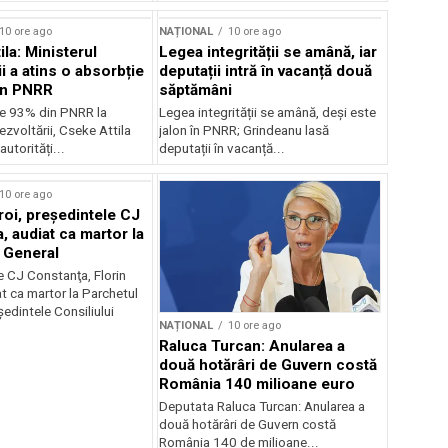
10 ore ago
NAȚIONAL
10 ore ago
la: Ministerul
Legea integrității se amână, iar
i a atins o absorbție
deputații intră în vacanță două
in PNRR
săptămâni
e 93% din PNRR la
Legea integrității se amână, deși este
ezvoltării, Cseke Attila
jalon în PNRR; Grindeanu lasă
autorități...
deputații în vacanță...
10 ore ago
roi, preşedintele CJ
, audiat ca martor la
 General
e CJ Constanţa, Florin
at ca martor la Parchetul
edintele Consiliului
NAȚIONAL
10 ore ago
Raluca Turcan: Anularea a
două hotărâri de Guvern costă
România 140 milioane euro
Deputata Raluca Turcan: Anularea a
două hotărâri de Guvern costă
România 140 de milioane...