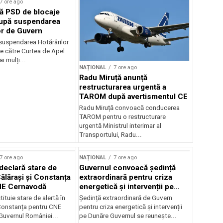
7 ore ago
ă PSD de blocaje
după suspendarea
or de Guvern
 suspendarea Hotărârilor
e către Curtea de Apel
i mulți...
NAȚIONAL
7 ore ago
Radu Miruță anunță
restructurarea urgentă a
TAROM după avertismentul CE
Radu Miruță convoacă conducerea
TAROM pentru o restructurare
urgentă Ministrul interimar al
Transportului, Radu...
7 ore ago
NAȚIONAL
7 ore ago
declară stare de
Guvernul convoacă ședință
Călărași și Constanța
extraordinară pentru criza
NE Cernavodă
energetică și intervenții pe
Dunăre
tituie stare de alertă în
Ședință extraordinară de Guvern
 Constanța pentru CNE
pentru criza energetică și intervenții
uvernul României...
pe Dunăre Guvernul se reunește...