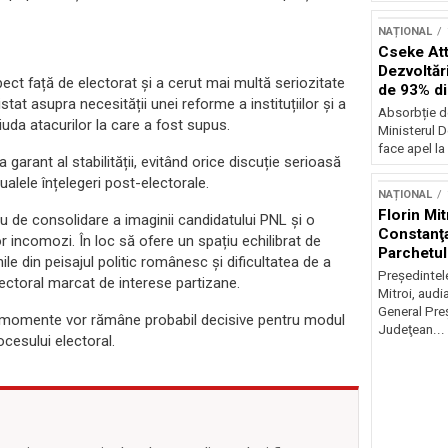
NAȚIONAL
Cseke Atti
Dezvoltări
pect față de electorat și a cerut mai multă seriozitate
de 93% d
stat asupra necesității unei reforme a instituțiilor și a
Absorbție d
iuda atacurilor la care a fost supus.
Ministerul D
face apel la 
arant al stabilității, evitând orice discuție serioasă
alele înțelegeri post-electorale.
NAȚIONAL
Florin Mit
u de consolidare a imaginii candidatului PNL și o
Constanţa
r incomozi. În loc să ofere un spațiu echilibrat de
Parchetul
ile din peisajul politic românesc și dificultatea de a
Preşedintel
lectoral marcat de interese partizane.
Mitroi, audi
General Preş
 de momente vor rămâne probabil decisive pentru modul
Judeţean...
ocesului electoral.