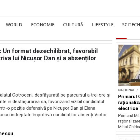
WORLD
ECONOMIE
CULTURĂ
LIFESTYLE
SCITECH
 Un format dezechilibrat, favorabil
iva lui Nicușor Dan și a absenților
NAȚIONAL
alatul Cotroceni, desfășurată pe parcursul a trei ore și
Primarul 
nte în desfășurarea sa, favorizând vizibil candidatul
raționaliz
tr-o poziție defensivă pe Nicușor Dan și Elena
electrice 
noapte
curi îndreptate împotriva candidaților absenți Victor
Primarul Mih
raționalizare
Mihai Chirica
onescu