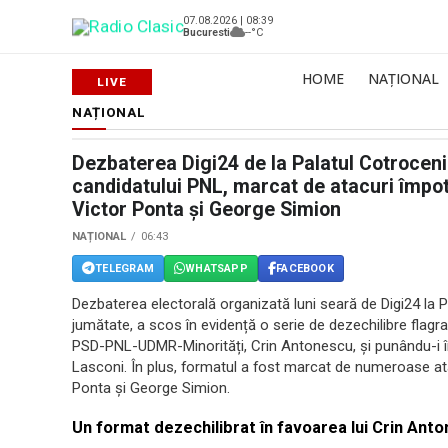
07.08.2026 | 08:39
Bucuresti
--°C
HOME
NAȚIONAL
NAȚIONAL
Dezbaterea Digi24 de la Palatul Cotroceni:
candidatului PNL, marcat de atacuri împotr
Victor Ponta și George Simion
NAȚIONAL
06:43
TELEGRAM
WHATSAPP
FACEBOOK
Dezbaterea electorală organizată luni seară de Digi24 la P
jumătate, a scos în evidență o serie de dezechilibre flagra
PSD-PNL-UDMR-Minorități, Crin Antonescu, și punându-i în
Lasconi. În plus, formatul a fost marcat de numeroase ata
Ponta și George Simion.
Un format dezechilibrat în favoarea lui Crin Ant