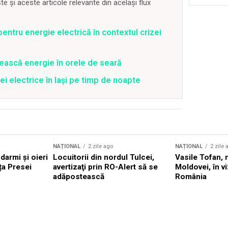
 și aceste articole relevante din același flux
entru energie electrică în contextul crizei
ească energie în orele de seară
ei electrice în Iași pe timp de noapte
NAȚIONAL
2 zile ago
NAȚIONAL
2 zile 
darmi și oieri
Locuitorii din nordul Tulcei,
Vasile Tofan, 
ața Presei
avertizaţi prin RO-Alert să se
Moldovei, în viz
adăpostească
România