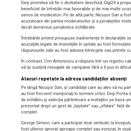
Deși promitea să fie o dezbatere deschisă, Digi24 a propu
beneficiat de întrebări mai favorabile și de mai multe ocazi
serios de moderatori. Pe de altă parte, Nicușor Dan a fost ț
acuzatoare din partea moderatorilor și a jurnaliștilor invit
decât demersuri jurnalistice echilibrate.
Întrebările privind presupuse inadvertențe în declarațiile s
acuzațiile legate de investițiile în spitale au fost formulate
răspunsurile sale au fost adesea întrerupte sau primite cu 
În contrast, Crin Antonescu a răspuns într-un registru calm 
să își susțină mesajele de campanie fără a fi pus în dificul
Atacuri repetate la adresa candidaților absenți
Pe lângă Nicușor Dan, și candidații care au ales să nu pa
au fost frecvent menționați în termeni critici. Deși Ponta
de echilibru și selecția părtinitoare a invitaților pe baza 
prezentat drept un gest de „lașitate” sau „sfidare” față de
complet.
George Simion, care a participat doar simbolic la începutul
fost ulterior ignorat aproape complet sau ironizat, în ciuda