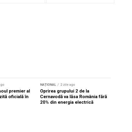
ago
NAȚIONAL
2 zile ago
NAȚIONAL
noul premier al
Oprirea grupului 2 de la
Comisia 
ită oficială în
Cernavodă va lăsa România fără
investigh
20% din energia electrică
despăgubi
euro