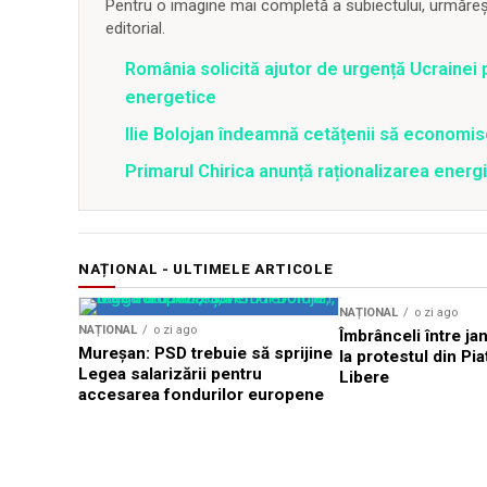
Pentru o imagine mai completă a subiectului, urmărește
editorial.
România solicită ajutor de urgență Ucrainei p
energetice
Ilie Bolojan îndeamnă cetățenii să economis
Primarul Chirica anunță raționalizarea energi
NAȚIONAL - ULTIMELE ARTICOLE
NAȚIONAL
o zi ago
NAȚIONAL
o zi ago
Îmbrânceli între jan
Mureșan: PSD trebuie să sprijine
la protestul din Pi
Legea salarizării pentru
Libere
accesarea fondurilor europene