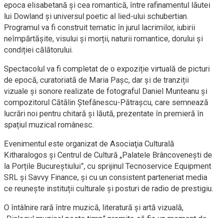
epoca elisabetană și cea romantică, între rafinamentul lăutei
lui Dowland și universul poetic al lied-ului schubertian.
Programul va fi construit tematic în jurul lacrimilor, iubirii
neîmpărtășite, visului și morții, naturii romantice, dorului și
condiției călătorului.
Spectacolul va fi completat de o expoziție virtuală de picturi
de epocă, curatoriată de Maria Pașc, dar și de tranziții
vizuale și sonore realizate de fotograful Daniel Munteanu și
compozitorul Cătălin Ștefănescu-Pătrașcu, care semnează
lucrări noi pentru chitară și lăută, prezentate în premieră în
spațiul muzical românesc.
Evenimentul este organizat de Asociaţia Culturală
Kitharalogos și Centrul de Cultură „Palatele Brâncovenești de
la Porțile Bucureștiului”, cu sprijinul Tecnoservice Equipment
SRL și Savvy Finance, și cu un consistent parteneriat media
ce reunește instituții culturale și posturi de radio de prestigiu.
O întâlnire rară între muzică, literatură și artă vizuală,