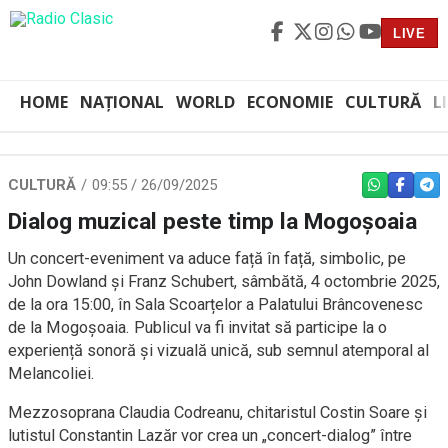
LIVE
HOME
NAȚIONAL
WORLD
ECONOMIE
CULTURĂ
L
CULTURĂ
09:55 / 26/09/2025
WHATSAPP
FACEBO
TEL
Dialog muzical peste timp la Mogoșoaia
Un concert-eveniment va aduce față în față, simbolic, pe
John Dowland și Franz Schubert, sâmbătă, 4 octombrie 2025,
de la ora 15:00, în Sala Scoarțelor a Palatului Brâncovenesc
de la Mogoșoaia. Publicul va fi invitat să participe la o
experiență sonoră și vizuală unică, sub semnul atemporal al
Melancoliei.
Mezzosoprana Claudia Codreanu, chitaristul Costin Soare și
lutistul Constantin Lazăr vor crea un „concert-dialog” între