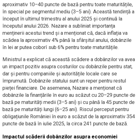
aproximativ 10–40 puncte de bază pentru toate maturitățile,
în special pe segmentul mediu (3–5 ani). Această tendință a
început în ultimul trimestru al anului 2025 și continuă la
începutul anului 2026. Nazare a subliniat importanța
menținerii acestui trend și a menționat că, dacă inflația va
scădea la aproximativ 4% până la sfârșitul anului, dobânzile
în lei ar putea coborî sub 6% pentru toate maturitățile.
Ministrul a explicat că această scădere a dobânzilor va avea
un impact pozitiv asupra costurilor cu dobânzile pentru stat,
dar și pentru companiile și autoritățile locale care se
împrumută. Dobânzile statului sunt un reper pentru restul
pieței financiare. De asemenea, Nazare a menționat că
dobânzile la finanțările în euro au scăzut cu 20–29 puncte de
bază pe maturități medii (3–5 ani) și cu până la 45 puncte de
bază pe maturități lungi (6–25 ani). Riscul perceput pentru
obligațiunile României în euro a scăzut de la aproximativ 354
puncte de bază în iulie 2025, la circa 241 puncte de bază.
Impactul scăderii dobânzilor asupra economiei