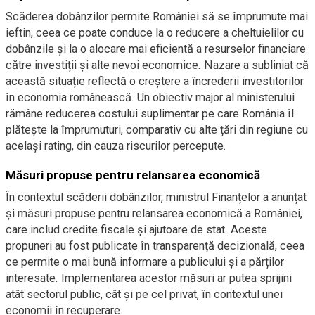
Scăderea dobânzilor permite României să se împrumute mai
ieftin, ceea ce poate conduce la o reducere a cheltuielilor cu
dobânzile și la o alocare mai eficientă a resurselor financiare
către investiții și alte nevoi economice. Nazare a subliniat că
această situație reflectă o creștere a încrederii investitorilor
în economia românească. Un obiectiv major al ministerului
rămâne reducerea costului suplimentar pe care România îl
plătește la împrumuturi, comparativ cu alte țări din regiune cu
același rating, din cauza riscurilor percepute.
Măsuri propuse pentru relansarea economică
În contextul scăderii dobânzilor, ministrul Finanțelor a anunțat
și măsuri propuse pentru relansarea economică a României,
care includ credite fiscale și ajutoare de stat. Aceste
propuneri au fost publicate în transparență decizională, ceea
ce permite o mai bună informare a publicului și a părților
interesate. Implementarea acestor măsuri ar putea sprijini
atât sectorul public, cât și pe cel privat, în contextul unei
economii în recuperare.