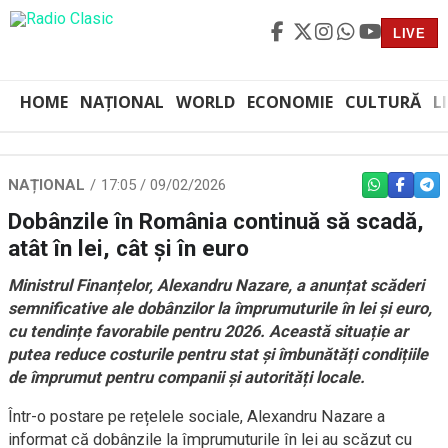
LIVE
HOME
NAȚIONAL
WORLD
ECONOMIE
CULTURĂ
L
NAȚIONAL
17:05 / 09/02/2026
WHATSAPP
FACEBO
TEL
Dobânzile în România continuă să scadă,
atât în lei, cât și în euro
Ministrul Finanțelor, Alexandru Nazare, a anunțat scăderi
semnificative ale dobânzilor la împrumuturile în lei și euro,
cu tendințe favorabile pentru 2026. Această situație ar
putea reduce costurile pentru stat și îmbunătăți condițiile
de împrumut pentru companii și autorități locale.
Într-o postare pe rețelele sociale, Alexandru Nazare a
informat că dobânzile la împrumuturile în lei au scăzut cu