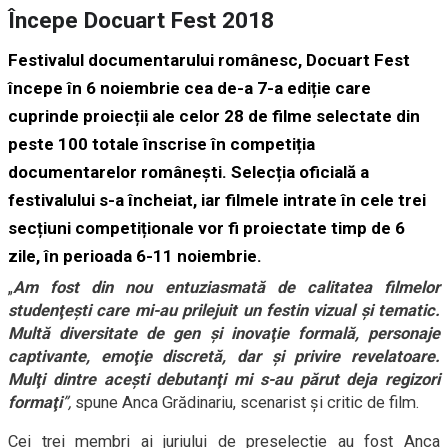
Începe Docuart Fest 2018
Festivalul documentarului românesc, Docuart Fest
începe în 6 noiembrie cea de-a 7-a ediție care
cuprinde proiecții ale celor 28 de filme selectate din
peste 100 totale înscrise în competiția
documentarelor românești. Selecția oficială a
festivalului s-a încheiat, iar filmele intrate în cele trei
secțiuni competiționale vor fi proiectate timp de 6
zile, în perioada 6-11 noiembrie.
„
Am fost din nou entuziasmată de calitatea filmelor
studenţeşti care mi-au prilejuit un festin vizual şi tematic.
Multă diversitate de gen şi inovaţie formală, personaje
captivante, emoţie discretă, dar şi privire revelatoare.
Mulţi dintre aceşti debutanţi mi s-au părut deja regizori
formaţi
”
,
spune Anca Grădinariu, scenarist și critic de film.
Cei trei membri ai juriului de preselecție au fost Anca