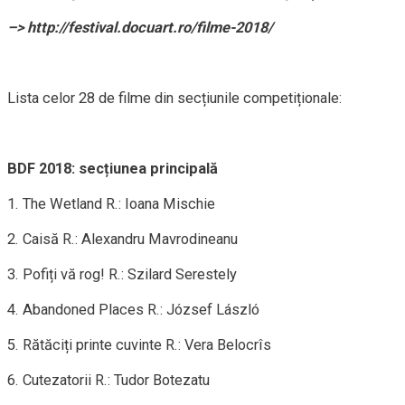
–> http://festival.docuart.ro/filme-2018/
Lista celor 28 de filme din secțiunile competiționale:
BDF 2018: secțiunea principală
1. The Wetland R.: Ioana Mischie
2. Caisă R.: Alexandru Mavrodineanu
3. Pofiți vă rog! R.: Szilard Serestely
4. Abandoned Places R.: József László
5. Rătăciți printe cuvinte R.: Vera Belocrîs
6. Cutezatorii R.: Tudor Botezatu