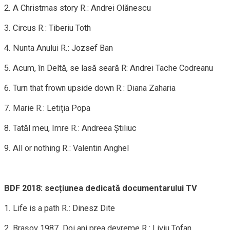
2. A Christmas story R.: Andrei Olănescu
3. Circus R.: Tiberiu Toth
4. Nunta Anului R.: Jozsef Ban
5. Acum, în Deltă, se lasă seară R: Andrei Tache Codreanu
6. Turn that frown upside down R.: Diana Zaharia
7. Marie R.: Letiția Popa
8. Tatăl meu, Imre R.: Andreea Știliuc
9. All or nothing R.: Valentin Anghel
BDF 2018: secțiunea dedicată documentarului TV
1. Life is a path R.: Dinesz Dite
2. Brașov 1987. Doi ani prea devreme R.: Liviu Tofan