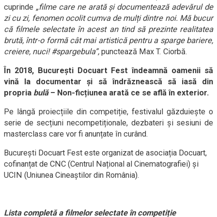
cuprinde
„
filme care ne arată și documentează adevărul de
zi cu zi, fenomen ocolit cumva de mulți dintre noi. Mă bucur
că filmele selectate în acest an tind să prezinte realitatea
brută, într-o formă cât mai artistică pentru a sparge bariere,
creiere, nuci! #spargebula
”,
punctează Max T. Ciorbă.
În 2018, București Docuart Fest îndeamnă oamenii să
vină la documentar și să îndrăznească să iasă din
propria
bulă
– Non-ficțiunea arată ce se află în exterior.
Pe lângă proiecțiile din competiție, festivalul găzduiește o
serie de secțiuni necompetiționale, dezbateri și sesiuni de
masterclass care vor fi anunțate în curând.
București Docuart Fest este organizat de asociația Docuart,
cofinanțat de CNC (Centrul Național al Cinematografiei) și
UCIN (Uniunea Cineaștilor din România).
Lista completă a filmelor selectate în competiție