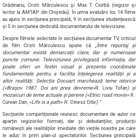
Grădinariu, Cristi Mărculescu și Max T. Ciorbă (regizor și
lector la AMTAP din Chișinău). În urma evaluării lor, 14 filme
au ajuns în secțiunea principală, 9 în secțiunea studențească
și 5 în secțiunea dedicată documentarului de televiziune.
Despre filmele selectate în secțiunea documentar TV, criticul
de film Cristi Mărculescu spune că
„
Între reportaj și
documentar există demarcații clare, dar și numeroase
puncte comune. Televiziunea privilegiază informația, dar
poate oferi un festin vizual și prezenta coordonate
fundamentale pentru a facilita înțelegerea realității și a
altor realități. Selecția Docuart marchează teme istorice
(«Brașov 1987. Doi ani prea devreme»
R: Liviu Tofan
) și
mozaicuri de teme actuale și perene («Etnic road movie»
R.:
Curean Dan
, «Life is a path» R
.: Dinesz Dite
)
”
.
Secțiunile competiționale reunesc documentare de autor ce
aparțin regizorilor formați, dar și debutanților, producții
românești ale realităților imediate din viețile noastre pe care
le aduc în prim plan-ul spectatorilor. Secțiunea principală