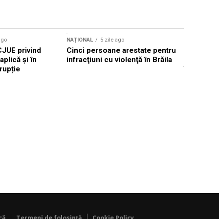
ago
NAȚIONAL
5 zile ago
NAȚIONAL
CJUE privind
Cinci persoane arestate pentru
Primarul 
aplică și în
infracţiuni cu violenţă în Brăila
raționaliz
rupție
în Iași pe
că
Termeni de folosință
Cookie Policy