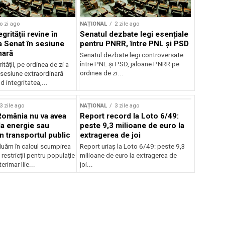
o zi ago
NAȚIONAL
2 zile ago
grității revine în
Senatul dezbate legi esențiale
la Senat în sesiune
pentru PNRR, între PNL și PSD
nară
Senatul dezbate legi controversate
între PNL și PSD, jaloane PNRR pe
ității, pe ordinea de zi a
ordinea de zi...
 sesiune extraordinară
d integritatea,...
3 zile ago
NAȚIONAL
3 zile ago
România nu va avea
Report record la Loto 6/49:
la energie sau
peste 9,3 milioane de euro la
 în transportul public
extragerea de joi
luăm în calcul scumpirea
Report uriaș la Loto 6/49: peste 9,3
 restricții pentru populație
milioane de euro la extragerea de
erimar Ilie...
joi...