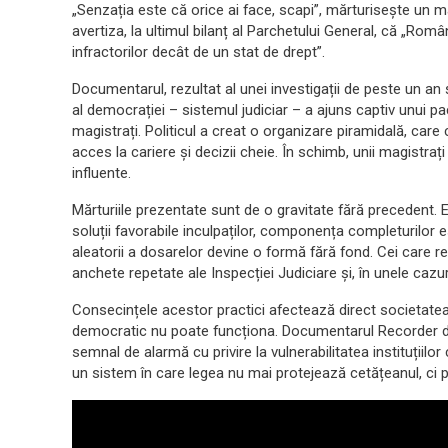
„Senzația este că orice ai face, scapi”, mărturisește un m
avertiza, la ultimul bilanț al Parchetului General, că „Româ
infractorilor decât de un stat de drept”.
Documentarul, rezultat al unei investigații de peste un an
al democrației – sistemul judiciar – a ajuns captiv unui pact
magistrați. Politicul a creat o organizare piramidală, care
acces la cariere și decizii cheie. În schimb, unii magistrați ar
influente.
Mărturiile prezentate sunt de o gravitate fără precedent. El
soluții favorabile inculpaților, componența completurilor est
aleatorii a dosarelor devine o formă fără fond. Cei care 
anchete repetate ale Inspecției Judiciare și, în unele cazur
Consecințele acestor practici afectează direct societatea
democratic nu poate funcționa. Documentarul Recorder de
semnal de alarmă cu privire la vulnerabilitatea instituțiilo
un sistem în care legea nu mai protejează cetățeanul, ci p