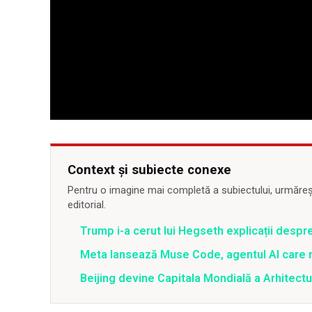
Context și subiecte conexe
Pentru o imagine mai completă a subiectului, urmărește
editorial.
Trump i-a cerut lui Hegseth explicații despr
Meta lansează Muse Code, agentul AI care 
Beijing devine Capitala Mondială a Arhitectu