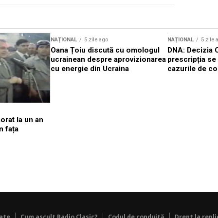
NAȚIONAL
5 zile ago
NAȚIONAL
5 zile 
Oana Țoiu discută cu omologul
DNA: Decizia 
ucrainean despre aprovizionarea
prescripția se 
cu energie din Ucraina
cazurile de co
orat la un an
n fața
tate
Cum ascult Radio Clasic?
Codul de conduită
Drept la repli