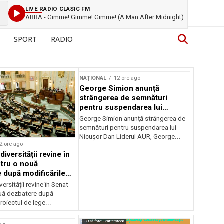
LIVE RADIO CLASIC FM
ABBA - Gimme! Gimme! Gimme! (A Man After Midnight)
SPORT
RADIO
NAȚIONAL
12 ore ago
George Simion anunță
strângerea de semnături
pentru suspendarea lui
Nicușor Dan
George Simion anunță strângerea de
semnături pentru suspendarea lui
Nicușor Dan Liderul AUR, George...
2 ore ago
iversității revine în
tru o nouă
 după modificările
or
ersității revine în Senat
uă dezbatere după
roiectul de lege...
Sursă foto: Shutterstock