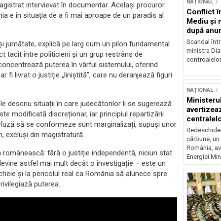
NAȚIONAL
agistrat intervievat în documentar. Același procuror
Conflict î
nia e în situația de a fi mai aproape de un paradis al
Mediu şi 
după anun
Scandal într
 și jumătate, explică pe larg cum un pilon fundamental
ministra Di
 tacit între politicieni și un grup restrâns de
controalelor
 concentrează puterea în vârful sistemului, oferind
 fi livrat o justiție „liniștită”, care nu deranjează figuri
NAȚIONAL
Ministeru
e descriu situații în care judecătorilor li se sugerează
avertizea
e modificată discreționar, iar principiul repartizării
centralel
refuză să se conformeze sunt marginalizați, supuși unor
risc majo
Redeschider
i, excluși din magistratură.
cărbune, un 
România, av
 românească: fără o justiție independentă, niciun stat
Energiei Mini
vine astfel mai mult decât o investigație – este un
r cheie și la pericolul real ca România să alunece spre
rivilegiază puterea.