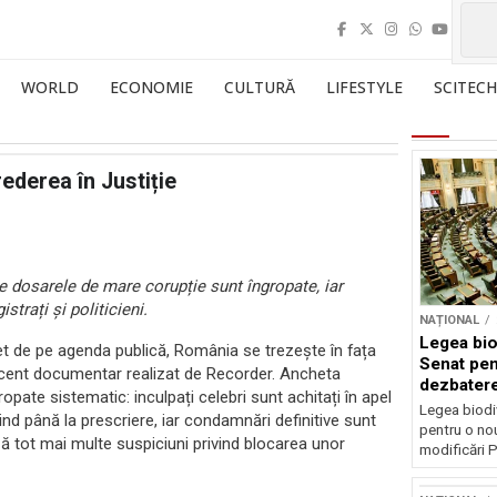
WORLD
ECONOMIE
CULTURĂ
LIFESTYLE
SCITECH
derea în Justiție
 dosarele de mare corupție sunt îngropate, iar
trați și politicieni.
NAȚIONAL
Legea biod
et de pe agenda publică, România se trezește în fața
Senat pen
recent documentar realizat de Recorder. Ancheta
dezbatere
pate sistematic: inculpați celebri sunt achitați în apel
deputațil
Legea biodiv
nd până la prescriere, iar condamnări definitive sunt
pentru o no
ă tot mai multe suspiciuni privind blocarea unor
modificări P