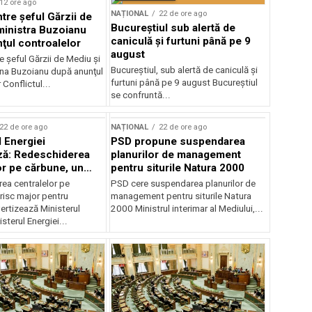
12 ore ago
NAȚIONAL
22 de ore ago
ntre şeful Gărzii de
Bucureștiul sub alertă de
ministra Buzoianu
caniculă și furtuni până pe 9
ţul controalelor
august
e şeful Gărzii de Mediu şi
Bucureștiul, sub alertă de caniculă și
ana Buzoianu după anunţul
furtuni până pe 9 august Bucureștiul
 Conflictul...
se confruntă...
22 de ore ago
NAȚIONAL
22 de ore ago
l Energiei
PSD propune suspendarea
ză: Redeschiderea
planurilor de management
or pe cărbune, un
pentru siturile Natura 2000
r pentru România
ea centralelor pe
PSD cere suspendarea planurilor de
risc major pentru
management pentru siturile Natura
ertizează Ministerul
2000 Ministrul interimar al Mediului,...
sterul Energiei...