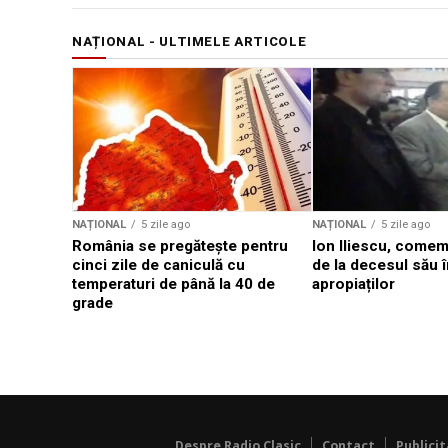
NAȚIONAL - ULTIMELE ARTICOLE
NAȚIONAL
5 zile ago
NAȚIONAL
5 zile ago
România se pregătește pentru
Ion Iliescu, comem
cinci zile de caniculă cu
de la decesul său î
temperaturi de până la 40 de
apropiaților
grade
Despre Radio Clasic
Contact
Publici