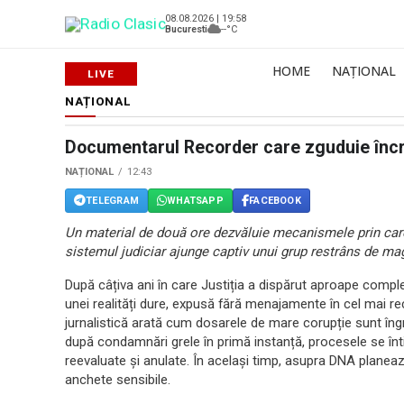
08.08.2026 | 19:58
Bucuresti
--°C
HOME
NAȚIONAL
NAȚIONAL
Documentarul Recorder care zguduie încre
NAȚIONAL
12:43
TELEGRAM
WHATSAPP
FACEBOOK
Un material de două ore dezvăluie mecanismele prin care
sistemul judiciar ajunge captiv unui grup restrâns de magis
După câțiva ani în care Justiția a dispărut aproape compl
unei realități dure, expusă fără menajamente în cel mai 
jurnalistică arată cum dosarele de mare corupție sunt îngro
după condamnări grele în primă instanță, procesele se înti
reevaluate și anulate. În același timp, asupra DNA planeaz
anchete sensibile.