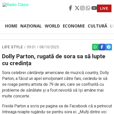
LIVE
HOME
NAȚIONAL
WORLD
ECONOMIE
CULTURĂ
L
LIFE STYLE
09:01 / 08/10/2025
WHATSAPP
FACEBO
TEL
Dolly Parton, rugată de sora sa să lupte
cu credința
Sora celebrei cântăreţe americane de muzică country, Dolly
Parton, a făcut un apel emoţionant către fani, cerându-le să
se roage pentru artista de 79 de ani, care se confruntă cu
probleme de sănătate şi a fost nevoită să îşi amâne mai
multe concerte.
Freida Parton a scris pe pagina sa de Facebook că a petrecut
întreaga noapte rugându-se pentru sora ei. „Mulţi dintre voi