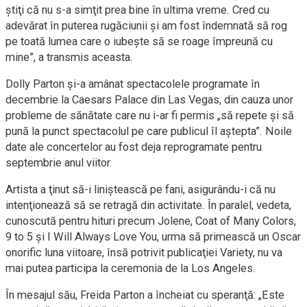
ştiţi că nu s-a simţit prea bine în ultima vreme. Cred cu
adevărat în puterea rugăciunii şi am fost îndemnată să rog
pe toată lumea care o iubeşte să se roage împreună cu
mine”, a transmis aceasta.
Dolly Parton şi-a amânat spectacolele programate în
decembrie la Caesars Palace din Las Vegas, din cauza unor
probleme de sănătate care nu i-ar fi permis „să repete şi să
pună la punct spectacolul pe care publicul îl aştepta”. Noile
date ale concertelor au fost deja reprogramate pentru
septembrie anul viitor.
Artista a ţinut să-i liniştească pe fani, asigurându-i că nu
intenţionează să se retragă din activitate. În paralel, vedeta,
cunoscută pentru hituri precum Jolene, Coat of Many Colors,
9 to 5 şi I Will Always Love You, urma să primească un Oscar
onorific luna viitoare, însă potrivit publicaţiei Variety, nu va
mai putea participa la ceremonia de la Los Angeles.
În mesajul său, Freida Parton a încheiat cu speranţă: „Este