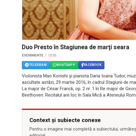
Duo Presto în Stagiunea de marţi seara
EVENIMENTE
13:35
TELEGRAM
WHATSAPP
FACEBOOK
Violonista Mao Konishi şi pianista Daria Ioana Tudor, mu
ascultate astăzi, 29 martie 2016, în cadrul Stagiunii de m
La major de César Franck, op. 2 nr. 1 în Re major de Geor
Beethoven. Recitalul are loc în Sala Mică a Ateneului Rom
Context și subiecte conexe
Pentru o imagine mai completă a subiectului, urmărește
editorial.