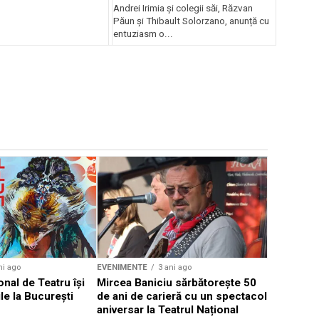
Andrei Irimia și colegii săi, Răzvan
Păun și Thibault Solorzano, anunță cu
entuziasm o...
EVENIMENTE
Weekend c
Teatru la 
eveniment
ni ago
EVENIMENTE
3 ani ago
onal de Teatru își
Mircea Baniciu sărbătorește 50
le la București
de ani de carieră cu un spectacol
aniversar la Teatrul Național