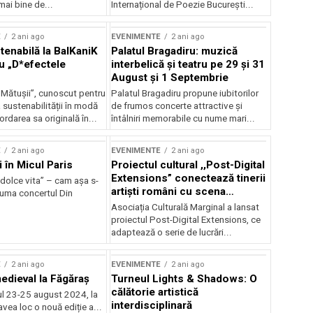
mai bine de...
Internațional de Poezie București...
E
2 ani ago
EVENIMENTE
2 ani ago
enabilă la BalKaniK
Palatul Bragadiru: muzică
cu „D*efectele
interbelică şi teatru pe 29 şi 31
August şi 1 Septembrie
 Mătușii”, cunoscut pentru
Palatul Bragadiru propune iubitorilor
sustenabilității în modă
de frumos concerte attractive şi
ordarea sa originală în...
întâlniri memorabile cu nume mari...
E
2 ani ago
EVENIMENTE
2 ani ago
i în Micul Paris
Proiectul cultural ,,Post-Digital
Extensions” conectează tinerii
dolce vita” – cam așa s-
artiști români cu scena
zuma concertul Din
internațională
Asociația Culturală Marginal a lansat
proiectul Post-Digital Extensions, ce
adaptează o serie de lucrări...
E
2 ani ago
EVENIMENTE
2 ani ago
medieval la Făgăraș
Turneul Lights & Shadows: O
călătorie artistică
l 23-25 august 2024, la
interdisciplinară
vea loc o nouă ediție a...