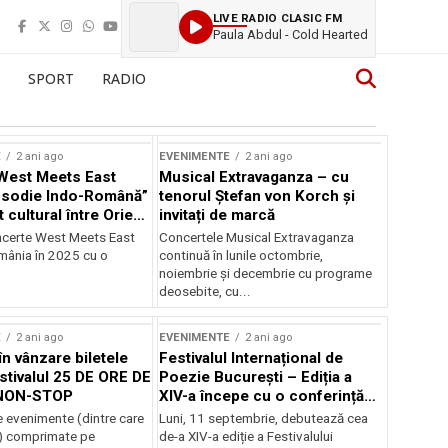
LIVE RADIO CLASIC FM
Paula Abdul - Cold Hearted
SPORT
RADIO
E
2 ani ago
EVENIMENTE
2 ani ago
West Meets East
Musical Extravaganza – cu
psodie Indo-Română”
tenorul Ștefan von Korch și
t cultural între Orient
invitați de marcă
nt
ncerte West Meets East
Concertele Musical Extravaganza
omânia în 2025 cu o
continuă în lunile octombrie,
noiembrie şi decembrie cu programe
deosebite, cu...
E
2 ani ago
EVENIMENTE
2 ani ago
în vânzare biletele
Festivalul Internațional de
stivalul 25 DE ORE DE
Poezie București – Ediția a
NON-STOP
XIV-a începe cu o conferință
despre limba română
 evenimente (dintre care
Luni, 11 septembrie, debutează cea
susținută de Marco Lucchesi
) comprimate pe
de-a XIV-a ediție a Festivalului