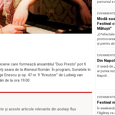
parcursul a 
EVENIMENT
Modă sust
Festival 
Mătușii”
„D*efectele
promovarea 
și pentru ab
EVENIMENT
Din Napol
ziciene care formează ansamblul "Duo Presto" pot fi
O seară de „
arţi seara de la Ateneul Român. În program, Sonatele în
ar putea re
ge Enescu şi op. 47 nr. 9 "Kreutzer" de Ludwig van
Napoli...
ân de la ora 19.00.
EVENIMENT
Festival 
În weekendu
 și aceste articole relevante din același flux
Făgăraș va a