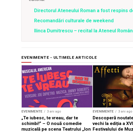
Directorul Ateneului Roman a fost respins de
Recomandări culturale de weekend
Ilinca Dumitrescu – recital la Ateneul Român
EVENIMENTE - ULTIMELE ARTICOLE
EVENIMENTE
3 ani ago
EVENIMENTE
3 ani ago
„Te iubesc, te vreau, dar te
Descoperă noutate
schimbi!” – O nouă comedie
vechi la ediția a XVI
muzicală pe scena Teatrului „Ion
Festivalului de Mu