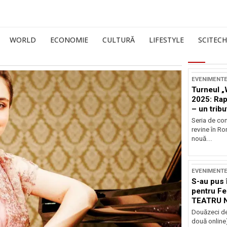
WORLD
ECONOMIE
CULTURĂ
LIFESTYLE
SCITECH
EVENIMENT
Turneul „
2025: Ra
– un tribu
și Occide
Seria de co
revine în R
nouă...
EVENIMENT
S-au pus 
pentru Fe
TEATRU 
Douăzeci de
două online