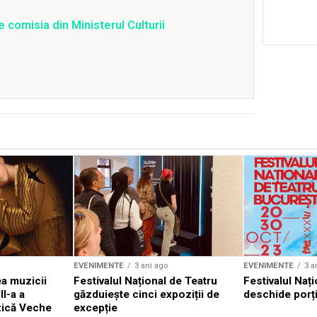
 comisia din Ministerul Culturii
EVENIMENTE
3 ani ago
EVENIMENTE
3 a
a muzicii
Festivalul Național de Teatru
Festivalul Nați
II-a a
găzduiește cinci expoziții de
deschide porți
zică Veche
excepție