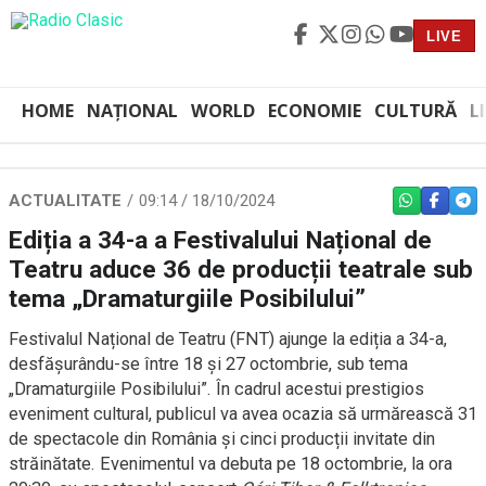
LIVE
HOME
NAȚIONAL
WORLD
ECONOMIE
CULTURĂ
L
ACTUALITATE
09:14 / 18/10/2024
WHATSAPP
FACEBO
TEL
Ediția a 34-a a Festivalului Național de
Teatru aduce 36 de producții teatrale sub
tema „Dramaturgiile Posibilului”
Festivalul Național de Teatru (FNT) ajunge la ediția a 34-a,
desfășurându-se între 18 și 27 octombrie, sub tema
„Dramaturgiile Posibilului”. În cadrul acestui prestigios
eveniment cultural, publicul va avea ocazia să urmărească 31
de spectacole din România și cinci producții invitate din
străinătate. Evenimentul va debuta pe 18 octombrie, la ora