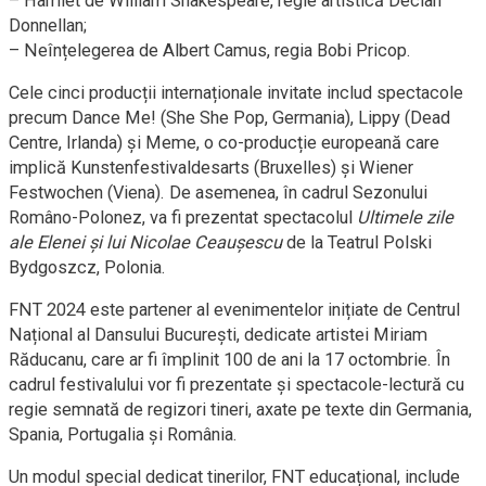
– Hamlet de William Shakespeare, regie artistică Declan
Donnellan;
– Neînțelegerea de Albert Camus, regia Bobi Pricop.
Cele cinci producții internaționale invitate includ spectacole
precum Dance Me! (She She Pop, Germania), Lippy (Dead
Centre, Irlanda) și Meme, o co-producție europeană care
implică Kunstenfestivaldesarts (Bruxelles) și Wiener
Festwochen (Viena). De asemenea, în cadrul Sezonului
Româno-Polonez, va fi prezentat spectacolul
Ultimele zile
ale Elenei și lui Nicolae Ceaușescu
de la Teatrul Polski
Bydgoszcz, Polonia.
FNT 2024 este partener al evenimentelor inițiate de Centrul
Național al Dansului București, dedicate artistei Miriam
Răducanu, care ar fi împlinit 100 de ani la 17 octombrie. În
cadrul festivalului vor fi prezentate și spectacole-lectură cu
regie semnată de regizori tineri, axate pe texte din Germania,
Spania, Portugalia și România.
Un modul special dedicat tinerilor, FNT educațional, include