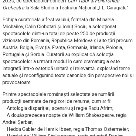
20:30, cu spectacolul-concert
Cári Tibor & Folktronica
Orchestra
la Sala Studio a Teatrului Național „I.L. Caragiale”.
Echipa curatorială a festivalului, formată din Mihaela
Michailov, Călin Ciobotari și Ionuț Sociu, a selecționat
spectacolele dintr-un total de peste 250 de producții
vizionate din România, Republica Moldova și alte țări precum
Austria, Belgia, Elveția, Franța, Germania, Irlanda, Polonia,
Portugalia și Serbia. Curatorii au explicat că selecția
spectacolelor a urmărit modul în care dramaturgia este
integrată într-o estetică unitară și relevantă, explorând teme
actuale și reconfigurând texte canonice din perspective noi și
provocatoare.
Printre spectacolele românești selectate se numără
producții semnate de regizori de renume, cum ar fi:
– Antologia dispariției, scenariu și regie Radu Afrim;
– A douăsprezecea noapte de William Shakespeare, regia
Andrei Șerban;
– Hedda Gabler de Henrik Ibsen, regia Thomas Ostermeier;