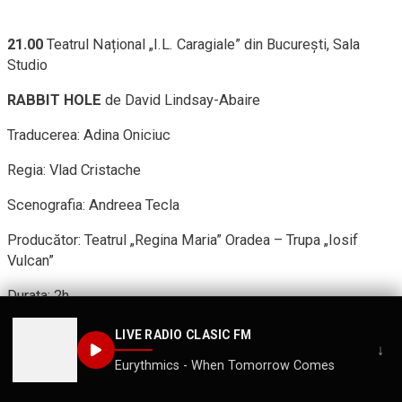
21.00
Teatrul Național „I.L. Caragiale” din București, Sala
Studio
RABBIT HOLE
de David Lindsay-Abaire
Traducerea: Adina Oniciuc
Regia: Vlad Cristache
Scenografia: Andreea Tecla
Producător: Teatrul „Regina Maria” Oradea – Trupa „Iosif
Vulcan”
Durata: 2h
14+
LIVE RADIO CLASIC FM
↓
Spectacol în limba română cu traducere în limba engleză
Eurythmics - When Tomorrow Comes
Se folosesc lumini stroboscopice, care pot afecta