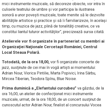
mici instrumente muzicale, să decoreze obiecte, vor intra în
culisele teatrului de umbre şi vor participa la ilustrarea
sonoră a unor poveşti muzicale, toate menite să le dezvolte
abilităţile artistice şi practice şi să îi familiarizeze, în acelaşi
timp, cu muzica de jazz, plină de tonalităţi creative, ce va
constitui liantul tuturor activităţilor”, precizează sursa citată.
Atelierele vor fi organizate în parteneriat cu membri ai
Organizaţiei Naţionale Cercetaşii României, Centrul
Local Steaua Polară.
Totodată, de la ora 18,00,
vor fi organizate concerte de
jazz, susţinute de cei mai în vogă artişti ai momentului:
Adrian Nour, Viorica Pintilie, Marta Popivici, Irina Sârbu,
Mircea Tiberian, Teodora Spînu, Blue Noise.
Prima duminică a „Elefantului curcubeu”
va găzdui, de la
ora 16,00, un atelier de confecţionat mici instrumente
muzicale, urmat, de la ora 18,00, de un concert susţinut de
cunoscutul actor Adrian Nour, finalist al concursului Vocea