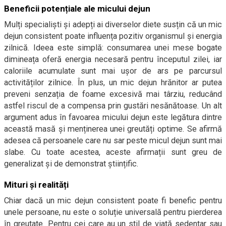
Beneficii potențiale ale micului dejun
Mulți specialiști și adepți ai diverselor diete susțin că un mic
dejun consistent poate influența pozitiv organismul și energia
zilnică. Ideea este simplă: consumarea unei mese bogate
dimineața oferă energia necesară pentru începutul zilei, iar
caloriile acumulate sunt mai ușor de ars pe parcursul
activităților zilnice. În plus, un mic dejun hrănitor ar putea
preveni senzația de foame excesivă mai târziu, reducând
astfel riscul de a compensa prin gustări nesănătoase. Un alt
argument adus în favoarea micului dejun este legătura dintre
această masă și menținerea unei greutăți optime. Se afirmă
adesea că persoanele care nu sar peste micul dejun sunt mai
slabe. Cu toate acestea, aceste afirmații sunt greu de
generalizat și de demonstrat științific.
Mituri și realități
Chiar dacă un mic dejun consistent poate fi benefic pentru
unele persoane, nu este o soluție universală pentru pierderea
în greutate. Pentru cei care au un stil de viață sedentar sau