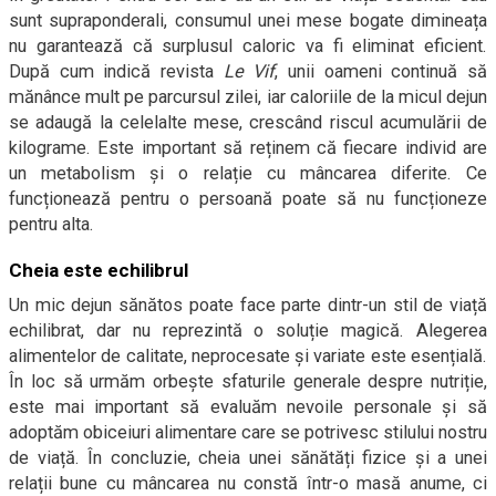
sunt supraponderali, consumul unei mese bogate dimineața
nu garantează că surplusul caloric va fi eliminat eficient.
După cum indică revista
Le Vif
, unii oameni continuă să
mănânce mult pe parcursul zilei, iar caloriile de la micul dejun
se adaugă la celelalte mese, crescând riscul acumulării de
kilograme. Este important să reținem că fiecare individ are
un metabolism și o relație cu mâncarea diferite. Ce
funcționează pentru o persoană poate să nu funcționeze
pentru alta.
Cheia este echilibrul
Un mic dejun sănătos poate face parte dintr-un stil de viață
echilibrat, dar nu reprezintă o soluție magică. Alegerea
alimentelor de calitate, neprocesate și variate este esențială.
În loc să urmăm orbește sfaturile generale despre nutriție,
este mai important să evaluăm nevoile personale și să
adoptăm obiceiuri alimentare care se potrivesc stilului nostru
de viață. În concluzie, cheia unei sănătăți fizice și a unei
relații bune cu mâncarea nu constă într-o masă anume, ci