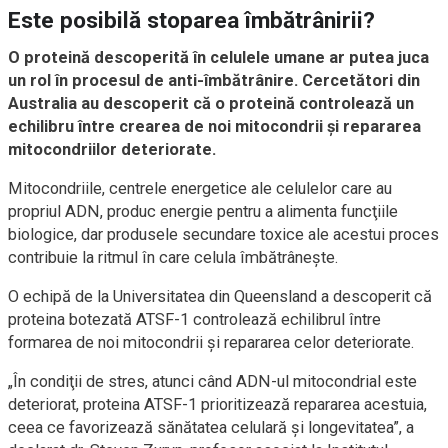
Este posibilă stoparea îmbătrânirii?
O proteină descoperită în celulele umane ar putea juca
un rol în procesul de anti-îmbătrânire. Cercetători din
Australia au descoperit că o proteină controlează un
echilibru între crearea de noi mitocondrii şi repararea
mitocondriilor deteriorate.
Mitocondriile, centrele energetice ale celulelor care au
propriul ADN, produc energie pentru a alimenta funcţiile
biologice, dar produsele secundare toxice ale acestui proces
contribuie la ritmul în care celula îmbătrâneşte.
O echipă de la Universitatea din Queensland a descoperit că
proteina botezată ATSF-1 controlează echilibrul între
formarea de noi mitocondrii şi repararea celor deteriorate.
„În condiţii de stres, atunci când ADN-ul mitocondrial este
deteriorat, proteina ATSF-1 prioritizează repararea acestuia,
ceea ce favorizează sănătatea celulară şi longevitatea”, a