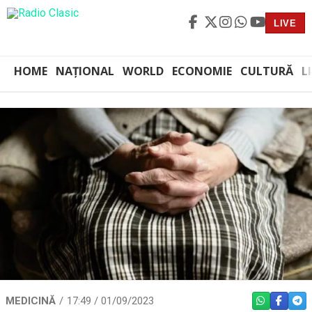
LIVE
HOME
NAȚIONAL
WORLD
ECONOMIE
CULTURĂ
L
MEDICINĂ
17:49 / 01/09/2023
WHATSAPP
FACEBO
TEL