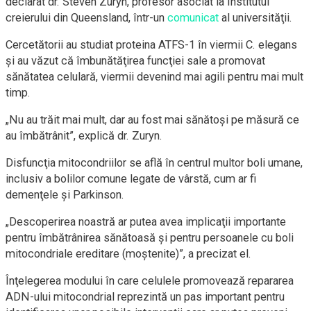
declarat dr. Steven Zuryn, profesor asociat la Institutul
creierului din Queensland, într-un
comunicat
al universităţii.
Cercetătorii au studiat proteina ATFS-1 în viermii C. elegans
şi au văzut că îmbunătăţirea funcţiei sale a promovat
sănătatea celulară, viermii devenind mai agili pentru mai mult
timp.
„Nu au trăit mai mult, dar au fost mai sănătoşi pe măsură ce
au îmbătrânit”, explică dr. Zuryn.
Disfuncţia mitocondriilor se află în centrul multor boli umane,
inclusiv a bolilor comune legate de vârstă, cum ar fi
demenţele şi Parkinson.
„Descoperirea noastră ar putea avea implicaţii importante
pentru îmbătrânirea sănătoasă şi pentru persoanele cu boli
mitocondriale ereditare (moştenite)”, a precizat el.
Înţelegerea modului în care celulele promovează repararea
ADN-ului mitocondrial reprezintă un pas important pentru