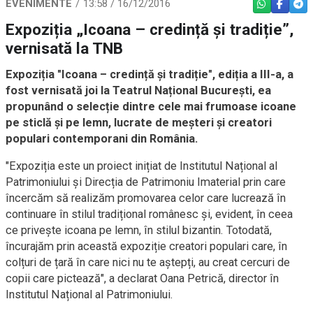
EVENIMENTE
13:58 / 16/12/2016
WHATSAPP
FACEBO
TEL
Expoziția „Icoana – credință și tradiție”,
vernisată la TNB
Expoziția "Icoana – credință și tradiție", ediția a III-a, a
fost vernisată joi la Teatrul Național București, ea
propunând o selecție dintre cele mai frumoase icoane
pe sticlă și pe lemn, lucrate de meșteri și creatori
populari contemporani din România.
"Expoziția este un proiect inițiat de Institutul Național al
Patrimoniului și Direcția de Patrimoniu Imaterial prin care
încercăm să realizăm promovarea celor care lucrează în
continuare în stilul tradițional românesc și, evident, în ceea
ce privește icoana pe lemn, în stilul bizantin. Totodată,
încurajăm prin această expoziție creatori populari care, în
colțuri de țară în care nici nu te aștepți, au creat cercuri de
copii care pictează", a declarat Oana Petrică, director în
Institutul Național al Patrimoniului.