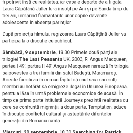
fi potrivit însă cu realitatea; iar casa e departe de a fi gata.
Laura Căpăţână Juller le-a însoţit pe Ani şi pe Sanda timp de
trei ani, urmărind frământările unor copile devenite
adolescente în absenţa părinţilor.
După proiecţia filmului, regizoarea Laura Căpăţână Juller va
participa la o discuţie cu publicul.
Sâmbătă, 9 septembrie
, 18.30 Primele două părţi ale
trilogiei
The Last Peasants
UK, 2003, R: Angus Macqueen,
partea I 49', partea II 49' Angus Macqueen narează în trilogia
sa povestea a trei familii din satul Budeşti, Maramureş.
Aceste familii au în comun faptul că unul sau mai mulţi
membri au hotărât să emigreze ilegal în Uniunea Europeană,
pentru a lăsa în urmă problemele economice de acasă. În
timp ce prima parte intitulată Journeys prezintă realitatea cu
care se confruntă migranţii, a doua parte, Temptation, aduce
în discuţie conflictul cultural şi aşteptările diferitelor
generaţii din România rurală.
Miercuri, 20 septembrie
, 18.30
Searching for Patrick