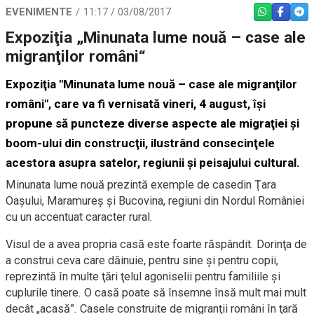
EVENIMENTE
11:17 / 03/08/2017
WHATSAPP
FACEBO
TEL
Expoziţia „Minunata lume nouă – case ale
migranţilor români“
Expoziţia "Minunata lume nouă – case ale migranţilor
români", care va fi vernisată vineri, 4 august, îşi
propune să puncteze diverse aspecte ale migraţiei şi
boom-ului din construcţii, ilustrând consecinţele
acestora asupra satelor, regiunii şi peisajului cultural.
Minunata lume nouă prezintă exemple de casedin Ţara
Oaşului, Maramureş şi Bucovina, regiuni din Nordul României
cu un accentuat caracter rural.
Visul de a avea propria casă este foarte răspândit. Dorinţa de
a construi ceva care dăinuie, pentru sine şi pentru copii,
reprezintă în multe ţări ţelul agoniselii pentru familiile şi
cuplurile tinere. O casă poate să însemne însă mult mai mult
decât „acasă”. Casele construite de migranţii români în ţară