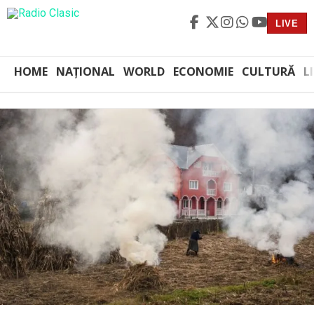
LIVE
HOME
NAȚIONAL
WORLD
ECONOMIE
CULTURĂ
L