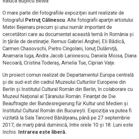
Raluca Buţincu Betea
O mare parte din fotografiile expoziţiei sunt realizate de
fotograful
Petruţ Călinescu
. Alte fotografii aparţin artistului
Matei Bejenaru precum şi unui număr important de
cercetători care au documentat această temă în România şi
în ţările de destinaţie: Remus Gabriel Anghel, Eli Bădică,
Carmen Chasovschi, Pietro Cingolani, Ionuţ Dulămiţă,
Anamaria Iuga, Andra Jacob Larionescu, Daniela Moisa, Diana
Necoară, Cristina Toderaş, Amelia Tue, Ciprian Vaţe.
Un proiect comun realizat de Departamentul Europa centrală
şi de sud-est din cadrul Muzeului Culturilor Europene din
Berlin şi Institutul Cultural Român din Berlin, în colaborare cu
Muzeul Naţional al Ţăranului Român. Finanţat de Die
Beauftragte der Bundesregierung für Kultur und Medien şi
Institutul Cultural Român din Bucureşti. Expoziţia va putea fi
vizitată la Sala Tancred Bănăţeanu, până pe 27 septembrie
2017, de marţi până duminică, între orele 10 şi 18. Luni este
închis.
Intrarea este liberă.