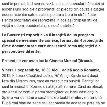
sunt în primul rând semne vizibile ale succesului, hărniciei şi
ascensiunii sociale a proprietarilor, plecaţi din cauza situaţiei
economice din satele natale pentru a lucra în străinătate.
Pentru proprietari ele reprezintă în acelaşi timp un stil de
viaţă modern, occidental şi o nouă estetică.
La Bucureşti expoziţia va fi însoţită de un program
special de evenimente conexe, format din 4proiecţii de
filme documentare care analizează tema migraţiei din
perspective diferite.
Proiecţiile vor avea loc la Cinema Muzeul Ţăranului.
Vineri, 1 septembrie
, 18.30
Aici… adică acolo România
,
2012, R: Laura Căpăţână Juller, 76' Ani şi Sanda sunt două
fete din Maramureş, care au crescut cu bunicii. Părinţii lor
sunt la muncă în Spania, ca atâţia alţi români. Când au plecat,
proiectul lor comun părea promiţător: cu banii câştigaţi în
Spania vor construi o casă în care toată familia va fi fericită.
După mai bine de zece ani, socoteala de acasă nu pare să se