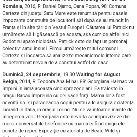
România
, 2016, R: Daniel Djamo, Oana Popan, 98’ Comuna
Certeze din judeţul Satu Mare este renumită pentru casele
impozante construite de locuitorii săi după ce au muncit în
Franţa şi în alte ţări din Vestul Europei. Căutarea lui Patrick nu
urmăreşte să îl găsească pe acesta, aşa cum de altfel nici
Godot nu apare niciodată. Patrick este de fapt un personaj
colectiv: satul însuşi. Filmul urmăreşte mitul comunei
Certeze şi încearcă să analizeze mecanismele interne care
au determinat nevoia de a construi astfel de case.
Duminică, 24 septembrie
, 18.30
Waiting for August
Belgia
, 2014, R: Teodora Ana Mihai, 88’ Georgiana Halmac va
împlini în iarna aceasta cincisprezece ani. Ea trăieşte în
oraşul Bacău împreună cu cei şase fraţi. Mama lor a fost
nevoită să îşi părăsească copiii pentru a le asigura existenţa,
lucrând în Italia, în oraşul Torino. Nu se va întoarce înainte de
începerea verii. Georgiana este nevoită să improvizeze din
mers, conversaţiile telefonice cu mama ei fiind singurele
puncte de reper. Expoziţie curatoriată de Beate Wild şi