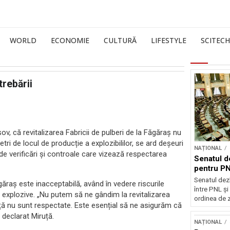
WORLD
ECONOMIE
CULTURĂ
LIFESTYLE
SCITECH
trebării
șov, că revitalizarea Fabricii de pulberi de la Făgăraș nu
etri de locul de producție a explozibililor, se ard deșeuri
NAȚIONAL
e de verificări și controale care vizează respectarea
Senatul d
pentru PN
Senatul dez
ăgăraș este inacceptabilă, având în vedere riscurile
între PNL ș
 explozive. „Nu putem să ne gândim la revitalizarea
ordinea de z
anță nu sunt respectate. Este esențial să ne asigurăm că
 declarat Miruță.
NAȚIONAL