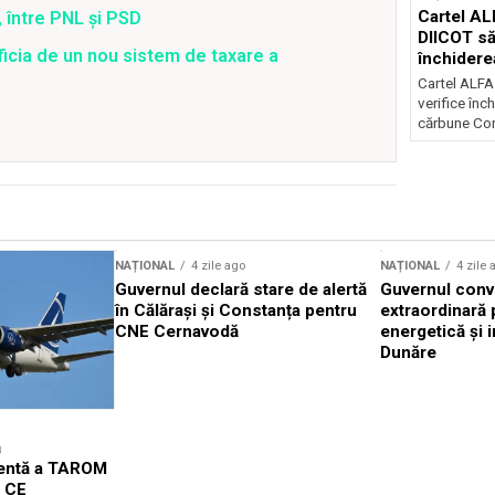
Cartel AL
 între PNL și PSD
DIICOT să
ficia de un nou sistem de taxare a
închidere
cărbune
Cartel ALFA
verifice înc
cărbune Con
NAȚIONAL
4 zile ago
NAȚIONAL
4 zile 
Guvernul declară stare de alertă
Guvernul conv
în Călărași și Constanța pentru
extraordinară 
CNE Cernavodă
energetică și i
Dunăre
ă
gentă a TAROM
l CE