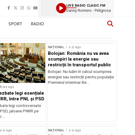
LIVE RADIO CLASIC FM
Danny Romero - Peligrosa
SPORT
RADIO
NAȚIONAL
o zi ago
Bolojan: România nu va avea
scumpiri la energie sau
restricții în transportul public
Bolojan: Nu luăm în calcul scumpirea
energiei sau restricții pentru populație
Premierul interimar Ilie...
8 ore ago
ezbate legi esențiale
RR, între PNL și PSD
bate legi controversate
i PSD, jaloane PNRR pe
i...
o zi ago
NAȚIONAL
o zi ago