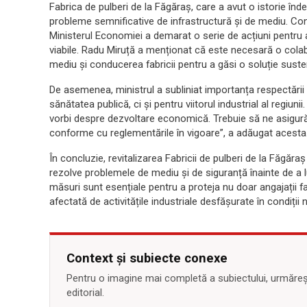
Fabrica de pulberi de la Făgăraș, care a avut o istorie înd
probleme semnificative de infrastructură și de mediu. Cont
Ministerul Economiei a demarat o serie de acțiuni pentru a 
viabile. Radu Miruță a menționat că este necesară o colabor
mediu și conducerea fabricii pentru a găsi o soluție suste
De asemenea, ministrul a subliniat importanța respectării 
sănătatea publică, ci și pentru viitorul industrial al regiuni
vorbi despre dezvoltare economică. Trebuie să ne asigurăm 
conforme cu reglementările în vigoare”, a adăugat acesta
În concluzie, revitalizarea Fabricii de pulberi de la Făgăra
rezolve problemele de mediu și de siguranță înainte de a l
măsuri sunt esențiale pentru a proteja nu doar angajații fabr
afectată de activitățile industriale desfășurate în condiți
Context și subiecte conexe
Pentru o imagine mai completă a subiectului, urmărește
editorial.