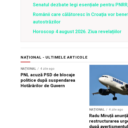
Senatul dezbate legi esențiale pentru PNRR,
Românii care călătoresc în Croația vor bene
autostrăzilor
Horoscop 4 august 2026. Ziua revelațiilor
NAȚIONAL - ULTIMELE ARTICOLE
NAȚIONAL
4 zile ago
PNL acuză PSD de blocaje
politice după suspendarea
Hotărârilor de Guvern
NAȚIONAL
4 zile ago
Radu Miruță anunț
restructurarea ur
după avertismentu