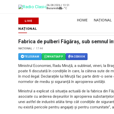
06.08.2026 | 13:51
Bucuresti
--°C
HOME
NAȚIONAL
NAȚIONAL
Fabrica de pulberi Făgăraș, sub semnul în
NAȚIONAL
17:44
TELEGRAM
WHATSAPP
FACEBOOK
Ministrul Economiei, Radu Miruță, a subliniat, vineri, la Bra
poate fi discutată în condițiile în care, la câteva sute de m
în mod ilegal. Declarațiile lui Miruță fac parte dintr-o seri
normelor de mediu și siguranță în apropierea unității.
Ministrul a explicat că situația actuală de la fabrica din F
asociate cu arderea deșeurilor în apropierea substanțelor
unei astfel de industrii atâta timp cât condițiile de sigur
nu există pericole pentru angajați și pentru comunitate”, a