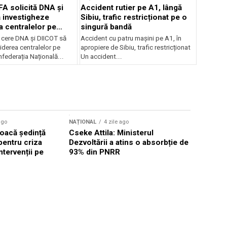
FA solicită DNA și
Accident rutier pe A1, lângă
 investigheze
Sibiu, trafic restricționat pe o
a centralelor pe
singură bandă
 cere DNA și DIICOT să
Accident cu patru mașini pe A1, în
hiderea centralelor pe
apropiere de Sibiu, trafic restricționat
federația Națională...
Un accident...
ago
NAȚIONAL
4 zile ago
NAȚIONAL
oacă ședință
Cseke Attila: Ministerul
Legea inte
pentru criza
Dezvoltării a atins o absorbție de
deputații 
ntervenții pe
93% din PNRR
săptămân