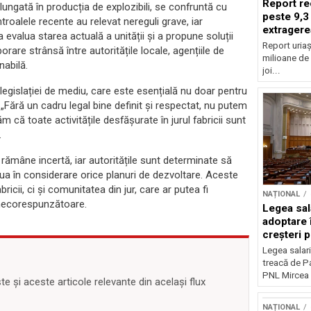
Report re
elungată în producția de explozibili, se confruntă cu
peste 9,3
roalele recente au relevat nereguli grave, iar
extragere
evalua starea actuală a unității și a propune soluții
Report uriaș
are strânsă între autoritățile locale, agențiile de
milioane de 
nabilă.
joi...
legislației de mediu, care este esențială nu doar pentru
i. „Fără un cadru legal bine definit și respectat, nu putem
că toate activitățile desfășurate în jurul fabricii sunt
.
ș rămâne incertă, iar autoritățile sunt determinate să
ua în considerare orice planuri de dezvoltare. Aceste
icii, ci și comunitatea din jur, care ar putea fi
NAȚIONAL
i necorespunzătoare.
Legea sal
adoptare 
creșteri p
Legea salari
treacă de P
PNL Mircea 
 și aceste articole relevante din același flux
NAȚIONAL