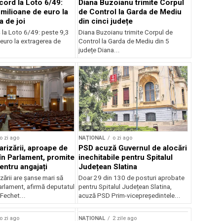
cord la Loto 6/49:
Diana Buzoianu trimite Corpul
 milioane de euro la
de Control la Garda de Mediu
a de joi
din cinci județe
 la Loto 6/49: peste 9,3
Diana Buzoianu trimite Corpul de
euro la extragerea de
Control la Garda de Mediu din 5
județe Diana...
o zi ago
NAȚIONAL
o zi ago
arizării, aproape de
PSD acuză Guvernul de alocări
în Parlament, promite
inechitabile pentru Spitalul
entru angajați
Județean Slatina
zării are șanse mari să
Doar 29 din 130 de posturi aprobate
arlament, afirmă deputatul
pentru Spitalul Județean Slatina,
Fechet...
acuză PSD Prim-vicepreședintele...
o zi ago
NAȚIONAL
2 zile ago