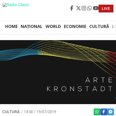
LIVE
HOME
NAȚIONAL
WORLD
ECONOMIE
CULTURĂ
L
CULTURĂ
14:50 / 19/07/2019
WHATSAPP
FACEBO
TEL