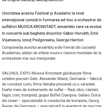
Unicitatea acestui Festival și Academii la nivel
internațional constă în formarea ad-hoc a orchestrei de
suflători MUSICA KRONSTADT, ansamblu care va evolua
în concerte sub bagheta dirijorilor Gábor Horváth, Emil
Vișenescu, Ionuț Podgoreanu, George Hariton.
Componența acestui ansamblu este format din cursanții
Academiei, alături de elitele muzicii clasice mondiale de la
orchestrele mai sus menționate.
SALONUL EXPO-Musica Kronstadt găzduiește firme
celebre precum Gebr. Alexander Mainz, Germania – fabrică
de construit corni, firma Yamaha prezentă cu o varietate
foarte mare de instrumente de suflat – flaut, oboi, clarinet,
fagot, corn, trompetă, grupul Buffet Crampon, Galileo Dolce
din Israel – specializată în constuctia de trompete, Georg
Rieger din Germania – specializată în aparatură de precizie