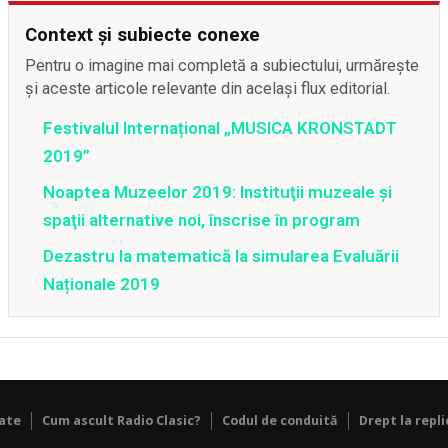
Context și subiecte conexe
Pentru o imagine mai completă a subiectului, urmărește
și aceste articole relevante din același flux editorial.
Festivalul Internațional „MUSICA KRONSTADT
2019”
Noaptea Muzeelor 2019: Instituţii muzeale şi
spaţii alternative noi, înscrise în program
Dezastru la matematică la simularea Evaluării
Naționale 2019
tate
Cum ascult Radio Clasic?
Codul de conduită
Drept la repli