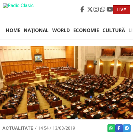
LIVE
HOME
NAȚIONAL
WORLD
ECONOMIE
CULTURĂ
L
ACTUALITATE
14:54 / 13/03/2019
WHATSAPP
FACEBO
TEL