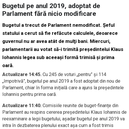
Bugetul pe anul 2019, adoptat de
Parlament fără nicio modificare
Bugetul a trecut de Parlament nemodificat. Şeful
statului a cerut să fie refăcute calculele, deoarece
guvernul nu ar avea atât de mulţi bani. Miercuri,
parlamentarii au votat să-i trimită președintelui Klaus
Iohannis legea sub aceeași formă trimisă și prima
oară.
Actualizare 14:45.
Cu
245 de voturi „pentru” și 114
„împotrivă”, bugetul pe anul 2019 a fost adoptat din nou de
Parlament, chiar în forma inițială care a ajuns la președintele
Iohannis pentru prima oară.
Actualizare 11:40.
Comisiile reunite de buget-finanțe din
Parlament au respins cererea președintelui Klaus Iohannis de
reexaminare a legii bugetului, așadar bugetul pe anul 2019 va
intra în dezbaterea plenului exact așa cum a fost trimis