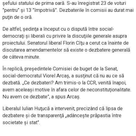
șefului statului de prima oară. S-au înregistrat 23 de voturi
”pentru” şi 13 ”împotrivă”. Dezbaterile în comisii au durat mai
puţin de o oră.
De altfel, ș
edinţa a început cu o dispută între social-
democraţi şi liberali cu privire la discuţiile generale asupra
proiectului.
Senatorul liberal Florin Cîţu a cerut ca înainte de
discutarea amendamentelor să existe o dezbatere generală
de câteva minute.
În replică, preşedintele Comisiei de buget de la Senat,
social-democratul Viorel Arcaş, a susţinut că nu au ce să
dezbată. „Ce dezbateri? Am trimis-o la CCR, venită înapoi,
avem aceleaşi motive în afara celor de neconstituţionalitate.
Nu avem ce dezbate”, a spus Arcaş.
Liberalul Iulian Huţucă a intervenit, precizând că lipsa de
dezbatere şi de transparenţă „adânceşte prăpastia între
societate şi stat”.