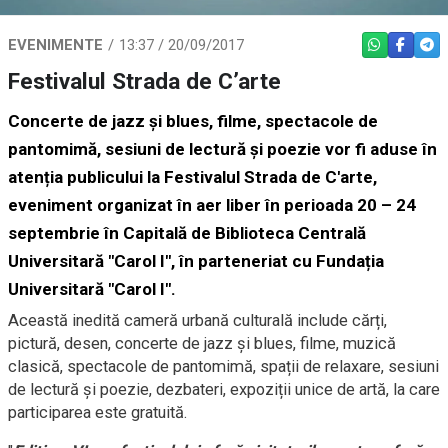
EVENIMENTE
13:37 / 20/09/2017
WHATSAPP
FACEBO
TEL
Festivalul Strada de C’arte
Concerte de jazz și blues, filme, spectacole de
pantomimă, sesiuni de lectură și poezie vor fi aduse în
atenția publicului la Festivalul Strada de C'arte,
eveniment organizat în aer liber în perioada 20 – 24
septembrie în Capitală de Biblioteca Centrală
Universitară "Carol I", în parteneriat cu Fundația
Universitară "Carol I".
Această inedită cameră urbană culturală include cărți,
pictură, desen, concerte de jazz și blues, filme, muzică
clasică, spectacole de pantomimă, spații de relaxare, sesiuni
de lectură și poezie, dezbateri, expoziții unice de artă, la care
participarea este gratuită.