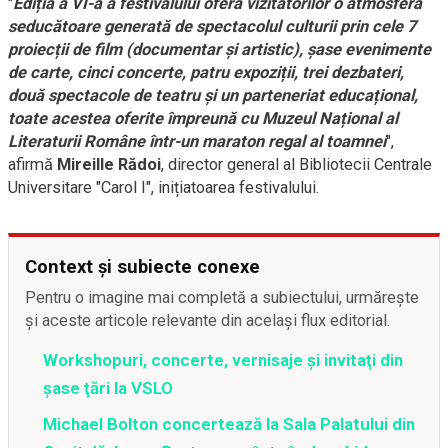
"
Ediția a VI-a a festivalului oferă vizitatorilor o atmosferă
seducătoare generată de spectacolul culturii prin cele 7
proiecții de film (documentar și artistic), șase evenimente
de carte, cinci concerte, patru expoziții, trei dezbateri,
două spectacole de teatru și un parteneriat educațional,
toate acestea oferite împreună cu Muzeul Național al
Literaturii Române într-un maraton regal al toamnei
",
afirmă
Mireille Rădoi
, director general al Bibliotecii Centrale
Universitare "Carol I", inițiatoarea festivalului.
Context și subiecte conexe
Pentru o imagine mai completă a subiectului, urmărește
și aceste articole relevante din același flux editorial.
Workshopuri, concerte, vernisaje şi invitaţi din
şase ţări la VSLO
Michael Bolton concertează la Sala Palatului din