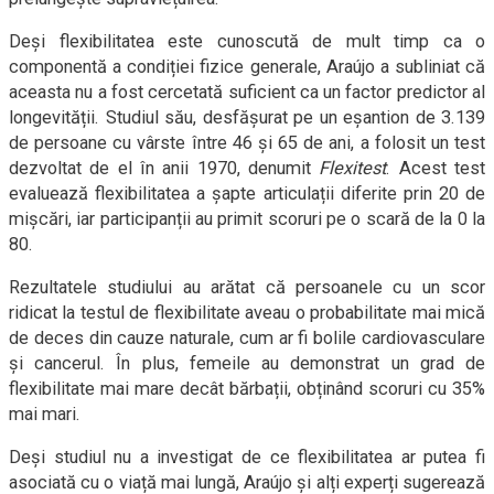
Deși flexibilitatea este cunoscută de mult timp ca o
componentă a condiției fizice generale, Araújo a subliniat că
aceasta nu a fost cercetată suficient ca un factor predictor al
longevității. Studiul său, desfășurat pe un eșantion de 3.139
de persoane cu vârste între 46 și 65 de ani, a folosit un test
dezvoltat de el în anii 1970, denumit
Flexitest
. Acest test
evaluează flexibilitatea a șapte articulații diferite prin 20 de
mișcări, iar participanții au primit scoruri pe o scară de la 0 la
80.
Rezultatele studiului au arătat că persoanele cu un scor
ridicat la testul de flexibilitate aveau o probabilitate mai mică
de deces din cauze naturale, cum ar fi bolile cardiovasculare
și cancerul. În plus, femeile au demonstrat un grad de
flexibilitate mai mare decât bărbații, obținând scoruri cu 35%
mai mari.
Deși studiul nu a investigat de ce flexibilitatea ar putea fi
asociată cu o viață mai lungă, Araújo și alți experți sugerează