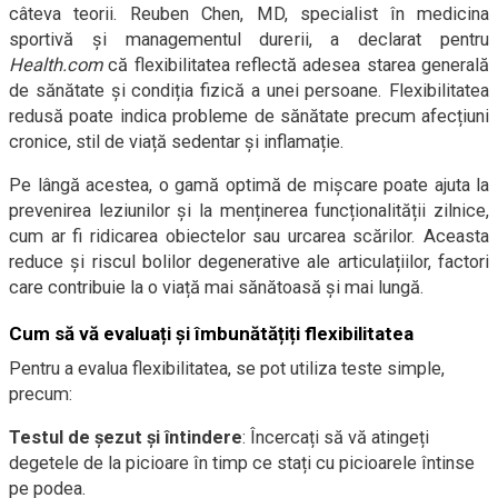
câteva teorii. Reuben Chen, MD, specialist în medicina
sportivă și managementul durerii, a declarat pentru
Health.com
că flexibilitatea reflectă adesea starea generală
de sănătate și condiția fizică a unei persoane. Flexibilitatea
redusă poate indica probleme de sănătate precum afecțiuni
cronice, stil de viață sedentar și inflamație.
Pe lângă acestea, o gamă optimă de mișcare poate ajuta la
prevenirea leziunilor și la menținerea funcționalității zilnice,
cum ar fi ridicarea obiectelor sau urcarea scărilor. Aceasta
reduce și riscul bolilor degenerative ale articulațiilor, factori
care contribuie la o viață mai sănătoasă și mai lungă.
Cum să vă evaluați și îmbunătățiți flexibilitatea
Pentru a evalua flexibilitatea, se pot utiliza teste simple,
precum:
Testul de șezut și întindere
: Încercați să vă atingeți
degetele de la picioare în timp ce stați cu picioarele întinse
pe podea.