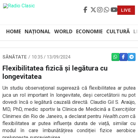
LIVE
HOME
NAȚIONAL
WORLD
ECONOMIE
CULTURĂ
L
SĂNĂTATE
10:35 / 13/09/2024
WHATSAPP
FACEBO
TEL
Flexibilitatea fizică și legătura cu
longevitatea
Un studiu observațional sugerează că flexibilitatea ar putea
juca un rol important în longevitate, deși cercetătorii nu pot
dovedi încă o legătură cauzală directă. Claudio Gil S. Araújo,
MD, PhD, medic sportiv la Clinica de Medicină a Exercițiilor
Clinimex din Rio de Janeiro, a declarat pentru
Health.com
că
flexibilitatea ar putea influența durata de viață, similar cu
modul în care îmbunătățirea condiției fizice aerobice
prelungește supraviețuirea.