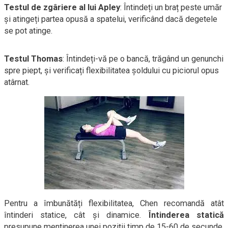
Testul de zgâriere al lui Apley
: Întindeți un braț peste umăr
și atingeți partea opusă a spatelui, verificând dacă degetele
se pot atinge.
Testul Thomas
: Întindeți-vă pe o bancă, trăgând un genunchi
spre piept, și verificați flexibilitatea șoldului cu piciorul opus
atârnat.
Pentru a îmbunătăți flexibilitatea, Chen recomandă atât
întinderi statice, cât și dinamice.
Întinderea statică
presupune menținerea unei poziții timp de 15-60 de secunde,