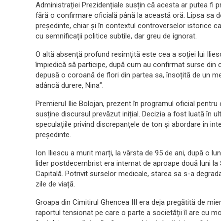
Administrației Prezidențiale susțin că acesta ar putea fi p
fără o confirmare oficială până la această oră. Lipsa sa d
președinte, chiar și în contextul controverselor istorice 
cu semnificații politice subtile, dar greu de ignorat.
O altă absență profund resimțită este cea a soției lui Ilie
împiedică să participe, după cum au confirmat surse din cer
depusă o coroană de flori din partea sa, însoțită de un m
adâncă durere, Nina”.
Premierul Ilie Bolojan, prezent în programul oficial pentr
susține discursul prevăzut inițial. Decizia a fost luată în u
speculațiile privind discrepanțele de ton și abordare în inte
președinte.
Ion Iliescu a murit marți, la vârsta de 95 de ani, după o 
lider postdecembrist era internat de aproape două luni la S
Capitală. Potrivit surselor medicale, starea sa s-a degradat
zile de viață.
Groapa din Cimitirul Ghencea III era deja pregătită de mier
raportul tensionat pe care o parte a societății îl are cu moș