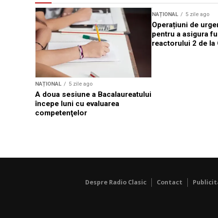
NAȚIONAL
5 zile ago
Operațiuni de urge
pentru a asigura f
reactorului 2 de l
NAȚIONAL
5 zile ago
A doua sesiune a Bacalaureatului
începe luni cu evaluarea
competenţelor
Despre Radio Clasic
Contact
Publici