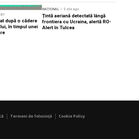
Sursă foto: Shutte
NAȚIONAL
5 zile ago
NAȚIONAL
ago
Țintă aeriană detectată lângă
Cea mai gr
dat după o cădere
frontiera cu Ucraina, alertă RO-
afectează 
ui, în timpul unei
Alert în Tulcea
România ș
are
că
Termeni de folosință
Cookie Policy