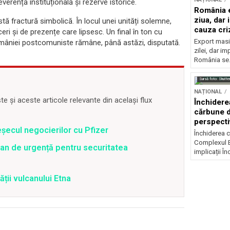
verență instituțională și rezerve istorice.
România e
ziua, dar 
tă fractură simbolică. În locul unei unități solemne,
cauza cri
 și de prezențe care lipsesc. Un final în ton cu
Export masiv
omâniei postcomuniste rămâne, până astăzi, disputată.
zilei, dar i
România se.
Sursă foto: Shutte
NAȚIONAL
 și aceste articole relevante din același flux
Închidere
cărbune d
perspectiv
șecul negocierilor cu Pfizer
Închiderea c
Complexul E
an de urgență pentru securitatea
implicații În
ății vulcanului Etna