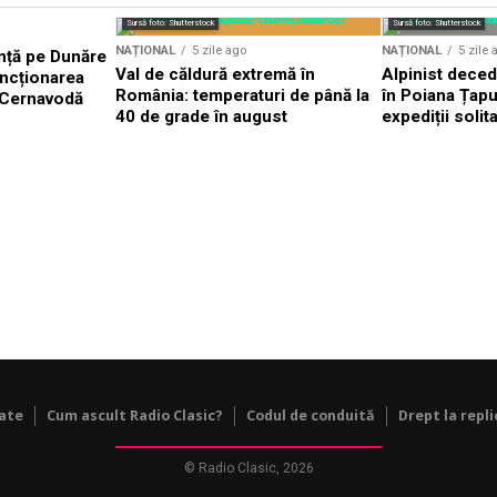
Sursă foto: Shutterstock
Sursă foto: Shutterstock
NAȚIONAL
5 zile ago
NAȚIONAL
5 zile 
nță pe Dunăre
Val de căldură extremă în
Alpinist dece
uncționarea
România: temperaturi de până la
în Poiana Țapul
a Cernavodă
40 de grade în august
expediții solit
tate
Cum ascult Radio Clasic?
Codul de conduită
Drept la repli
© Radio Clasic, 2026