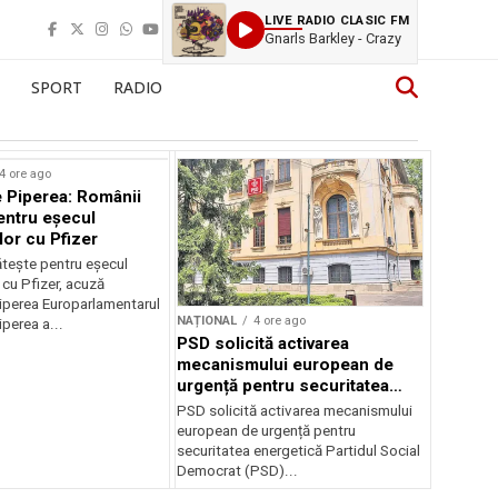
LIVE RADIO CLASIC FM
Gnarls Barkley - Crazy
SPORT
RADIO
4 ore ago
 Piperea: Românii
entru eșecul
lor cu Pfizer
tește pentru eșecul
 cu Pfizer, acuză
perea Europarlamentarul
NAȚIONAL
4 ore ago
perea a...
PSD solicită activarea
mecanismului european de
urgență pentru securitatea
energetică a României
PSD solicită activarea mecanismului
european de urgență pentru
securitatea energetică Partidul Social
Democrat (PSD)...