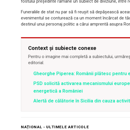
fostului președinte rămâne un subiect de diviziune, între re
Funeraliile de stat nu par să fi reușit să depășească aceas
evenimentul se conturează ca un moment încărcat de tăceri
destinul unui personaj politic a cărui amprentă asupra R
Context și subiecte conexe
Pentru o imagine mai completă a subiectului, urmărește
editorial.
Gheorghe Piperea: Românii plătesc pentru e
PSD solicită activarea mecanismului europe
energetică a României
Alertă de călătorie în Sicilia din cauza activit
NAȚIONAL - ULTIMELE ARTICOLE