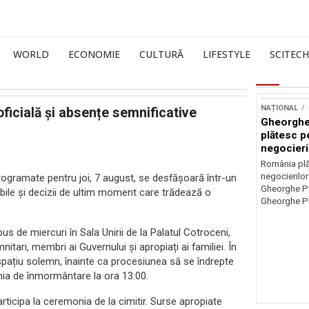
WORLD
ECONOMIE
CULTURĂ
LIFESTYLE
SCITECH
NAȚIONAL
e oficială și absențe semnificative
Gheorghe
plătesc p
negocieri
România plă
negocierilor
programate pentru joi, 7 august, se desfășoară într-un
Gheorghe Pi
abile și decizii de ultim moment care trădează o
Gheorghe Pi
epus de miercuri în Sala Unirii de la Palatul Cotroceni,
tari, membri ai Guvernului și apropiați ai familiei. În
i spațiu solemn, înainte ca procesiunea să se îndrepte
nia de înmormântare la ora 13:00.
articipa la ceremonia de la cimitir. Surse apropiate