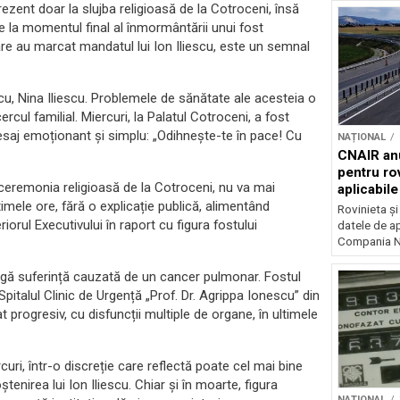
rezent doar la slujba religioasă de la Cotroceni, însă
e la momentul final al înmormântării unui fost
care au marcat mandatul lui Ion Iliescu, este un semnal
scu, Nina Iliescu. Problemele de sănătate ale acesteia o
cul familial. Miercuri, la Palatul Cotroceni, a fost
esaj emoționant și simplu: „Odihnește-te în pace! Cu
NAȚIONAL
CNAIR anu
pentru rov
u ceremonia religioasă de la Cotroceni, nu va mai
aplicabil
ltimele ore, fără o explicație publică, alimentând
Rovinieta ș
riorul Executivului în raport cu figura fostului
datele de apl
Compania Na
lungă suferință cauzată de un cancer pulmonar. Fostul
pitalul Clinic de Urgență „Prof. Dr. Agrippa Ionescu” din
 progresiv, cu disfuncții multiple de organe, în ultimele
curi, într-o discreție care reflectă poate cel mai bine
tenirea lui Ion Iliescu. Chiar și în moarte, figura
NAȚIONAL