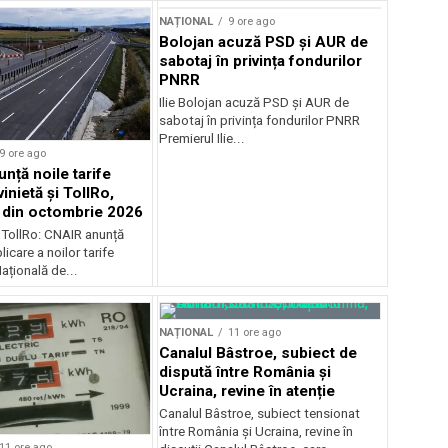
NAȚIONAL
9 ore ago
Bolojan acuză PSD și AUR de
sabotaj în privința fondurilor
PNRR
Ilie Bolojan acuză PSD și AUR de
sabotaj în privința fondurilor PNRR
Premierul Ilie...
9 ore ago
nță noile tarife
inietă și TollRo,
e din octombrie 2026
i TollRo: CNAIR anunță
icare a noilor tarife
țională de...
NAȚIONAL
11 ore ago
Canalul Bâstroe, subiect de
dispută între România și
Ucraina, revine în atenție
Canalul Bâstroe, subiect tensionat
între România și Ucraina, revine în
11 ore ago