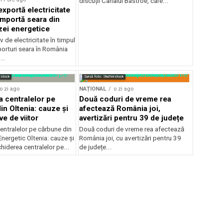
discuții Canalul Bâstroe, care...
xportă electricitate
importă seara din
zei energetice
 de electricitate în timpul
mporturi seara în România
..
rstock
Sursă foto: Shutterstock
o zi ago
NAȚIONAL
o zi ago
a centralelor pe
Două coduri de vreme rea
in Oltenia: cauze și
afectează România joi,
e de viitor
avertizări pentru 39 de județe
entralelor pe cărbune din
Două coduri de vreme rea afectează
nergetic Oltenia: cauze și
România joi, cu avertizări pentru 39
chiderea centralelor pe...
de județe...