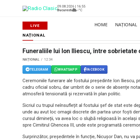
09.08.2026 | 16:55
Bucuresti
--°C
HOME
NAȚIONAL
NAȚIONAL
Funeraliile lui Ion Iliescu, între sobrietat
NAȚIONAL
12:34
TELEGRAM
WHATSAPP
FACEBOOK
Ceremoniile funerare ale fostului președinte Ion Iliescu, 
cadru oficial sobru, dar umbrit de o serie de absențe not
atmosferă tensionată și rezervată în plan politic.
Sicriul cu trupul neînsuflețit al fostului șef de stat este d
unde au avut loc omagii discrete din partea unor foști demni
cursul dimineții, va avea loc o slujbă religioasă în acelaș
spre Cimitirul Ghencea III, unde este programată ceremo
Surprinzător, președintele în funcție, Nicușor Dan, nu va p