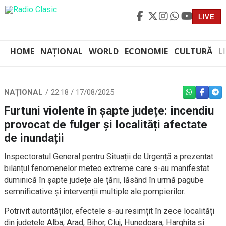
LIVE
HOME
NAȚIONAL
WORLD
ECONOMIE
CULTURĂ
L
NAȚIONAL
22:18 / 17/08/2025
WHATSAPP
FACEBO
TEL
Furtuni violente în șapte județe: incendiu
provocat de fulger și localități afectate
de inundații
Inspectoratul General pentru Situații de Urgență a prezentat
bilanțul fenomenelor meteo extreme care s-au manifestat
duminică în șapte județe ale țării, lăsând în urmă pagube
semnificative și intervenții multiple ale pompierilor.
Potrivit autorităților, efectele s-au resimțit în zece localități
din județele Alba, Arad, Bihor, Cluj, Hunedoara, Harghita și