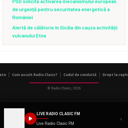
PSD solicită activarea mecanismului european
de urgență pentru securitatea energetică a
României
Alertă de călătorie în Sicilia din cauza activității
vulcanului Etna
tate
Cum ascult Radio Clasic?
Codul de conduită
Drept la repli
© Radio Clasic, 2026
LIVE RADIO CLASIC FM
↓
Live Radio Clasic FM