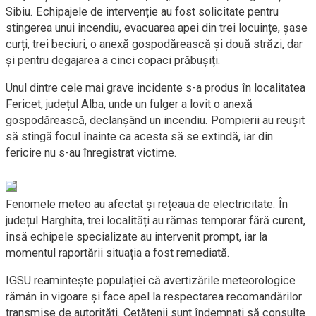
Sibiu. Echipajele de intervenție au fost solicitate pentru
stingerea unui incendiu, evacuarea apei din trei locuințe, șase
curți, trei beciuri, o anexă gospodărească și două străzi, dar
și pentru degajarea a cinci copaci prăbușiți.
Unul dintre cele mai grave incidente s-a produs în localitatea
Fericet, județul Alba, unde un fulger a lovit o anexă
gospodărească, declanșând un incendiu. Pompierii au reușit
să stingă focul înainte ca acesta să se extindă, iar din
fericire nu s-au înregistrat victime.
Fenomele meteo au afectat și rețeaua de electricitate. În
județul Harghita, trei localități au rămas temporar fără curent,
însă echipele specializate au intervenit prompt, iar la
momentul raportării situația a fost remediată.
IGSU reamintește populației că avertizările meteorologice
rămân în vigoare și face apel la respectarea recomandărilor
transmise de autorități. Cetățenii sunt îndemnați să consulte