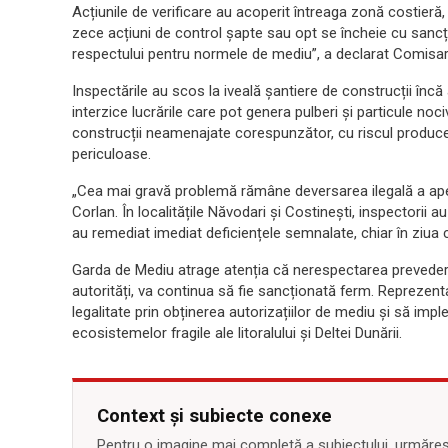
Acțiunile de verificare au acoperit întreaga zonă costie
zece acțiuni de control șapte sau opt se încheie cu sancți
respectului pentru normele de mediu”, a declarat Comisar
Inspectările au scos la iveală șantiere de construcții încă 
interzice lucrările care pot genera pulberi și particule noci
construcții neamenajate corespunzător, cu riscul producer
periculoase.
„Cea mai gravă problemă rămâne deversarea ilegală a apel
Corlan. În localitățile Năvodari și Costinești, inspectorii au
au remediat imediat deficiențele semnalate, chiar în ziua c
Garda de Mediu atrage atenția că nerespectarea prevederil
autorități, va continua să fie sancționată ferm. Repreze
legalitate prin obținerea autorizațiilor de mediu și să im
ecosistemelor fragile ale litoralului și Deltei Dunării.
Context și subiecte conexe
Pentru o imagine mai completă a subiectului, urmărește