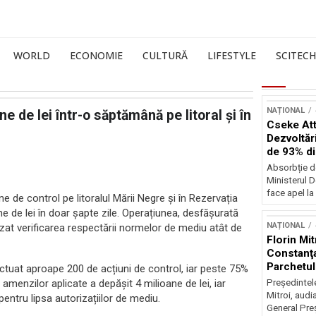
WORLD
ECONOMIE
CULTURĂ
LIFESTYLE
SCITECH
NAȚIONAL
 de lei într-o săptămână pe litoral şi în
Cseke Atti
Dezvoltări
de 93% d
Absorbție d
Ministerul D
face apel la 
de control pe litoralul Mării Negre și în Rezervația
ne de lei în doar șapte zile. Operațiunea, desfășurată
NAȚIONAL
zat verificarea respectării normelor de mediu atât de
Florin Mit
Constanţa
Parchetul
ectuat aproape 200 de acțiuni de control, iar peste 75%
amenzilor aplicate a depășit 4 milioane de lei, iar
Preşedintel
Mitroi, audi
pentru lipsa autorizațiilor de mediu.
General Preş