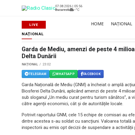
07.08.2026 | 05:56
Bucuresti
--°C
HOME
NAȚIONAL
NAȚIONAL
Garda de Mediu, amenzi de peste 4 milioane
Delta Dunării
NAȚIONAL
23:02
TELEGRAM
WHATSAPP
FACEBOOK
Garda Națională de Mediu (GNM) a încheiat o amplă acțiune 
Biosferei Delta Dunării, aplicând amenzi de peste 4 milioa
sub sloganul „Un mediu curat pentru turism sănătos”, a vi
către agenții economici, cât și de autoritățile locale.
Potrivit raportului GNM, cele 15 echipe de comisari au ef
dintre acestea s-au soldat cu sancțiuni. Valoarea totală a 
inspectorii au emis opt decizii de suspendare a activității 