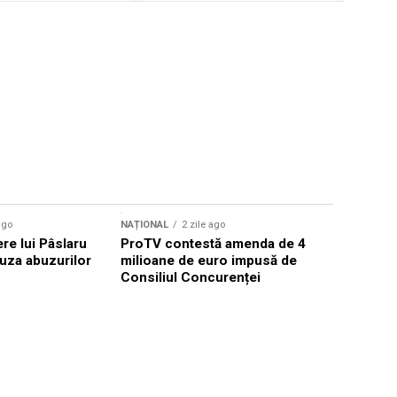
ago
NAȚIONAL
2 zile ago
NAȚIONAL
ere lui Pâslaru
ProTV contestă amenda de 4
Amenințar
uza abuzurilor
milioane de euro impusă de
Constanța,
Consiliul Concurenței
Ucraina in