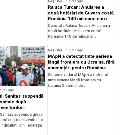
NAȚIONAL
o oră ago
Raluca Turcan: Anularea a
două hotărâri de Guvern costă
România 140 milioane euro
Deputata Raluca Turcan: Anularea a
două hotărâri de Guvern costă
România 140 de milioane...
NAȚIONAL
6 ore ago
MApN a detectat ținte aeriene
lângă frontiera cu Ucraina, fără
amenințări pentru România
Sistemul radar al MApN a detectat
ținte aeriene lângă frontiera cu
Ucraina Sistemul de...
4 ore ago
știi Sanitas suspendă
 spitale după
veniturilor
r
i Sanitas suspendă greva
după creșterea veniturilor
indicaliștii din Federația