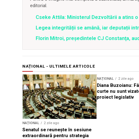
editorial.
Cseke Attila: Ministerul Dezvoltării a atins
Legea integrității se amână, iar deputații in
Florin Mitroi, preşedintele CJ Constanţa, au
NAȚIONAL - ULTIMELE ARTICOLE
NAȚIONAL
2 zile ago
Diana Buzoianu: Fâ
curte nu sunt vizat
proiect legislativ
NAȚIONAL
2 zile ago
Senatul se reunește în sesiune
extraordinară pentru strategia