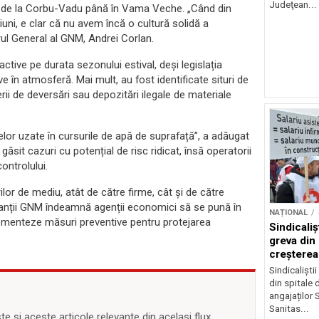
Judeţean...
ră, de la Corbu-Vadu până în Vama Veche. „Când din
uni, e clar că nu avem încă o cultură solidă a
ul General al GNM, Andrei Corlan.
active pe durata sezonului estival, deși legislația
ve în atmosferă. Mai mult, au fost identificate situri de
ii de deversări sau depozitări ilegale de materiale
or uzate în cursurile de apă de suprafață”, a adăugat
 găsit cazuri cu potențial de risc ridicat, însă operatorii
ontrolului.
or de mediu, atât de către firme, cât și de către
ntanții GNM îndeamnă agenții economici să se pună în
NAȚIONAL
plementeze măsuri preventive pentru protejarea
Sindicali
greva din
creșterea 
angajațilo
Sindicaliști
din spitale 
angajaților S
Sanitas...
 și aceste articole relevante din același flux