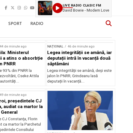
LIVE RADIO CLASIC FM
David Bowie - Modern Love
SPORT
RADIO
44 de minute ago
NAȚIONAL
46 de minute ago
la: Ministerul
Legea integrității se amână, iar
i a atins o absorbție
deputații intră în vacanță două
in PNRR
săptămâni
e 93% din PNRR la
Legea integrității se amână, deși este
ezvoltării, Cseke Attila
jalon în PNRR; Grindeanu lasă
autorități...
deputații în vacanță...
49 de minute ago
roi, preşedintele CJ
, audiat ca martor la
 General
e CJ Constanţa, Florin
at ca martor la Parchetul
edintele Consiliului