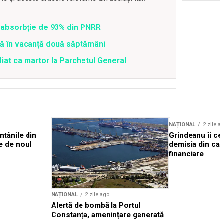
 o absorbție de 93% din PNRR
tră în vacanță două săptămâni
diat ca martor la Parchetul General
NAȚIONAL
2 zile 
ntânile din
Grindeanu îi c
e de noul
demisia din ca
financiare
NAȚIONAL
2 zile ago
Alertă de bombă la Portul
Constanța, amenințare generată