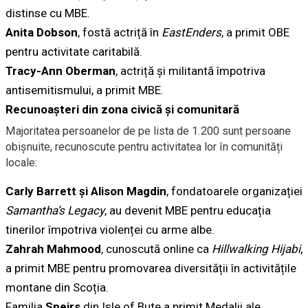
distinse cu MBE.
Anita Dobson
, fostă actriță în
EastEnders
, a primit OBE
pentru activitate caritabilă.
Tracy-Ann Oberman
, actriță și militantă împotriva
antisemitismului, a primit MBE.
Recunoașteri din zona civică și comunitară
Majoritatea persoanelor de pe lista de 1.200 sunt persoane
obișnuite, recunoscute pentru activitatea lor în comunități
locale:
Carly Barrett și Alison Magdin
, fondatoarele organizației
Samantha’s Legacy
, au devenit MBE pentru educația
tinerilor împotriva violenței cu arme albe.
Zahrah Mahmood
, cunoscută online ca
Hillwalking Hijabi
,
a primit MBE pentru promovarea diversității în activitățile
montane din Scoția.
Familia
Speirs
din Isle of Bute a primit Medalii ale