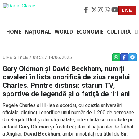
LIVE
HOME
NAȚIONAL
WORLD
ECONOMIE
CULTURĂ
L
LIFE STYLE
08:52 / 14/06/2025
WHATSAPP
FACEBO
TEL
Gary Oldman și David Beckham, numiți
cavaleri în lista onorifică de ziua regelui
Charles. Printre distinși: staruri TV,
sportive de legendă și o fetiță de 11 ani
Regele Charles al III-lea a acordat, cu ocazia aniversării
oficiale, distincții onorifice unui număr de 1.200 de persoane
din Regatul Unit și din străinătate, într-o listă ce îi include pe
actorul
Gary Oldman
și fostul căpitan al naționalei de fotbal
a Angliei,
David Beckham
, ambii înnobilați cu titlul de
Sir
.