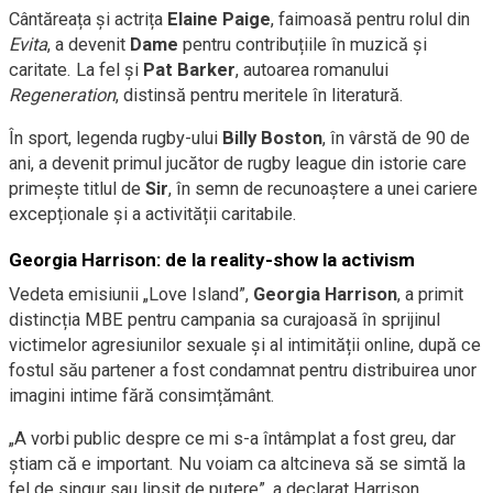
Cântăreața și actrița
Elaine Paige
, faimoasă pentru rolul din
Evita
, a devenit
Dame
pentru contribuțiile în muzică și
caritate. La fel și
Pat Barker
, autoarea romanului
Regeneration
, distinsă pentru meritele în literatură.
În sport, legenda rugby-ului
Billy Boston
, în vârstă de 90 de
ani, a devenit primul jucător de rugby league din istorie care
primește titlul de
Sir
, în semn de recunoaștere a unei cariere
excepționale și a activității caritabile.
Georgia Harrison: de la reality-show la activism
Vedeta emisiunii „Love Island”,
Georgia Harrison
, a primit
distincția MBE pentru campania sa curajoasă în sprijinul
victimelor agresiunilor sexuale și al intimității online, după ce
fostul său partener a fost condamnat pentru distribuirea unor
imagini intime fără consimțământ.
„A vorbi public despre ce mi s-a întâmplat a fost greu, dar
știam că e important. Nu voiam ca altcineva să se simtă la
fel de singur sau lipsit de putere”, a declarat Harrison.