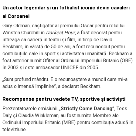
Un actor legendar și un fotbalist iconic devin cavaleri
ai Coroanei
Gary Oldman, câștigător al premiului Oscar pentru rolul lui
Winston Churchill în
Darkest Hour
, a fost decorat pentru
întreaga sa carieră în teatru și film, în timp ce David
Beckham, în vârstă de 50 de ani, a fost recunoscut pentru
contribuțiile sale în sport și activitatea umanitară. Beckham a
fost anterior numit Ofițer al Ordinului Imperiului Britanic (OBE)
în 2003 și este ambasador UNICEF din 2005.
„Sunt profund mândru. E o recunoaștere a muncii care mi-a
adus o imensă împlinire”, a declarat Beckham.
Recompense pentru vedete TV, sportive și activiști
Prezentatoarele emisiunii
„Strictly Come Dancing”
, Tess
Daly și Claudia Winkleman, au fost numite Membre ale
Ordinului Imperiului Britanic (MBE) pentru contribuția adusă în
televiziune.