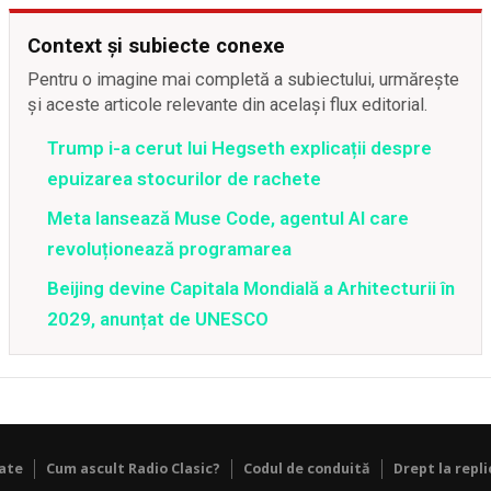
Context și subiecte conexe
Pentru o imagine mai completă a subiectului, urmărește
și aceste articole relevante din același flux editorial.
Trump i-a cerut lui Hegseth explicații despre
epuizarea stocurilor de rachete
Meta lansează Muse Code, agentul AI care
revoluționează programarea
Beijing devine Capitala Mondială a Arhitecturii în
2029, anunțat de UNESCO
tate
Cum ascult Radio Clasic?
Codul de conduită
Drept la repli