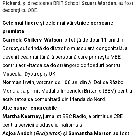
Pickard
, și directoarea BRIT School,
Stuart Worden
, au fost
decorați cu OBE.
Cele mai tinere și cele mai vârstnice persoane
premiate
Carmela Chillery-Watson
, o fetiță de doar 11 ani din
Dorset, suferindă de distrofie musculară congenitală, a
devenit cea mai tânără persoană care primește MBE,
pentru activitatea sa de strângere de fonduri pentru
Muscular Dystrophy UK.
Norman Irwin
, veteran de 106 ani din Al Doilea Război
Mondial, a primit Medalia Imperiului Britanic (BEM) pentru
activitatea sa comunitară din Irlanda de Nord.
Alte nume remarcabile
Martha Kearney
, jurnalist BBC Radio, a primit un CBE
pentru serviciile aduse jurnalismului.
Adjoa Andoh
(
Bridgerton
) și
Samantha Morton
au fost