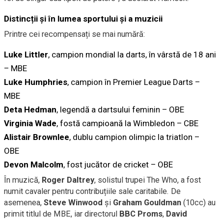
Distincții și în lumea sportului și a muzicii
Printre cei recompensați se mai numără:
Luke Littler
, campion mondial la darts, în vârstă de 18 ani
– MBE
Luke Humphries
, campion în Premier League Darts –
MBE
Deta Hedman
, legendă a dartsului feminin – OBE
Virginia Wade
, fostă campioană la Wimbledon – CBE
Alistair Brownlee
, dublu campion olimpic la triatlon –
OBE
Devon Malcolm
, fost jucător de cricket – OBE
În muzică,
Roger Daltrey
, solistul trupei The Who, a fost
numit cavaler pentru contribuțiile sale caritabile. De
asemenea,
Steve Winwood
și
Graham Gouldman
(10cc) au
primit titlul de MBE, iar directorul
BBC Proms
,
David