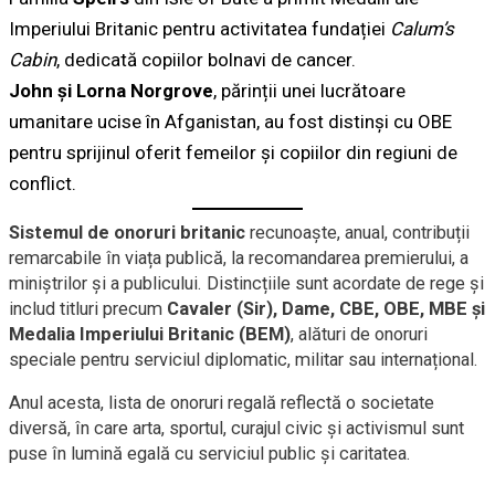
Imperiului Britanic pentru activitatea fundației
Calum’s
Cabin
, dedicată copiilor bolnavi de cancer.
John și Lorna Norgrove
, părinții unei lucrătoare
umanitare ucise în Afganistan, au fost distinși cu OBE
pentru sprijinul oferit femeilor și copiilor din regiuni de
conflict.
Sistemul de onoruri britanic
recunoaște, anual, contribuții
remarcabile în viața publică, la recomandarea premierului, a
miniștrilor și a publicului. Distincțiile sunt acordate de rege și
includ titluri precum
Cavaler (Sir), Dame, CBE, OBE, MBE și
Medalia Imperiului Britanic (BEM)
, alături de onoruri
speciale pentru serviciul diplomatic, militar sau internațional.
Anul acesta, lista de onoruri regală reflectă o societate
diversă, în care arta, sportul, curajul civic și activismul sunt
puse în lumină egală cu serviciul public și caritatea.