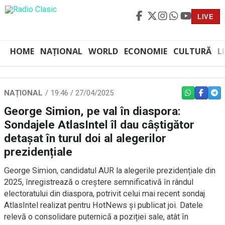
LIVE
HOME
NAȚIONAL
WORLD
ECONOMIE
CULTURĂ
L
NAȚIONAL
19:46 / 27/04/2025
WHATSAPP
FACEBO
TEL
George Simion, pe val în diaspora:
Sondajele AtlasIntel îl dau câștigător
detașat în turul doi al alegerilor
prezidențiale
George Simion, candidatul AUR la alegerile prezidențiale din
2025, înregistrează o creștere semnificativă în rândul
electoratului din diaspora, potrivit celui mai recent sondaj
AtlasIntel realizat pentru HotNews și publicat joi. Datele
relevă o consolidare puternică a poziției sale, atât în