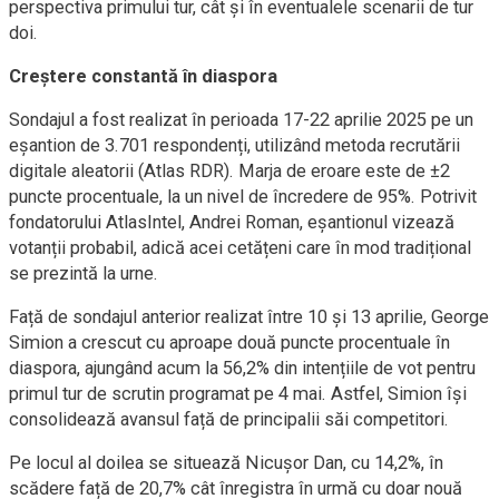
perspectiva primului tur, cât și în eventualele scenarii de tur
doi.
Creștere constantă în diaspora
Sondajul a fost realizat în perioada 17-22 aprilie 2025 pe un
eșantion de 3.701 respondenți, utilizând metoda recrutării
digitale aleatorii (Atlas RDR). Marja de eroare este de ±2
puncte procentuale, la un nivel de încredere de 95%. Potrivit
fondatorului AtlasIntel, Andrei Roman, eșantionul vizează
votanții probabil, adică acei cetățeni care în mod tradițional
se prezintă la urne.
Față de sondajul anterior realizat între 10 și 13 aprilie, George
Simion a crescut cu aproape două puncte procentuale în
diaspora, ajungând acum la 56,2% din intențiile de vot pentru
primul tur de scrutin programat pe 4 mai. Astfel, Simion își
consolidează avansul față de principalii săi competitori.
Pe locul al doilea se situează Nicușor Dan, cu 14,2%, în
scădere față de 20,7% cât înregistra în urmă cu doar nouă