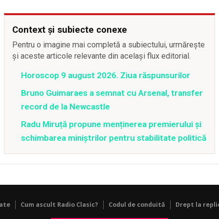
Context și subiecte conexe
Pentru o imagine mai completă a subiectului, urmărește
și aceste articole relevante din același flux editorial.
Horoscop 9 august 2026. Ziua răspunsurilor
Bruno Guimaraes a semnat cu Arsenal, transfer
record de la Newcastle
Radu Miruță propune menținerea premierului și
schimbarea miniștrilor pentru stabilitate politică
tate
Cum ascult Radio Clasic?
Codul de conduită
Drept la repli