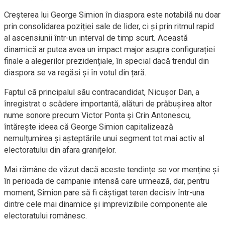
Creșterea lui George Simion în diaspora este notabilă nu doar
prin consolidarea poziției sale de lider, ci și prin ritmul rapid
al ascensiunii într-un interval de timp scurt. Această
dinamică ar putea avea un impact major asupra configurației
finale a alegerilor prezidențiale, în special dacă trendul din
diaspora se va regăsi și în votul din țară.
Faptul că principalul său contracandidat, Nicușor Dan, a
înregistrat o scădere importantă, alături de prăbușirea altor
nume sonore precum Victor Ponta și Crin Antonescu,
întărește ideea că George Simion capitalizează
nemulțumirea și așteptările unui segment tot mai activ al
electoratului din afara granițelor.
Mai rămâne de văzut dacă aceste tendințe se vor menține și
în perioada de campanie intensă care urmează, dar, pentru
moment, Simion pare să fi câștigat teren decisiv într-una
dintre cele mai dinamice și imprevizibile componente ale
electoratului românesc.