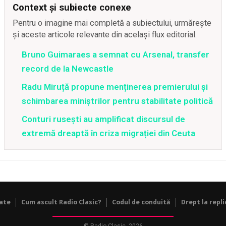
Context și subiecte conexe
Pentru o imagine mai completă a subiectului, urmărește
și aceste articole relevante din același flux editorial.
Bruno Guimaraes a semnat cu Arsenal, transfer
record de la Newcastle
Radu Miruță propune menținerea premierului și
schimbarea miniștrilor pentru stabilitate politică
Conturi rusești au amplificat discursul de
extremă dreaptă în criza migrației din Ceuta
tate
Cum ascult Radio Clasic?
Codul de conduită
Drept la repli