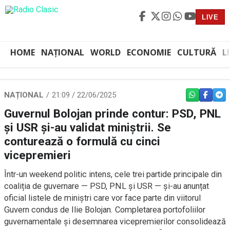
LIVE
HOME
NAȚIONAL
WORLD
ECONOMIE
CULTURĂ
L
NAȚIONAL
21:09 / 22/06/2025
WHATSAPP
FACEBO
TEL
Guvernul Bolojan prinde contur: PSD, PNL
și USR și-au validat miniștrii. Se
conturează o formulă cu cinci
vicepremieri
Într-un weekend politic intens, cele trei partide principale din
coaliția de guvernare — PSD, PNL și USR — și-au anunțat
oficial listele de miniștri care vor face parte din viitorul
Guvern condus de Ilie Bolojan. Completarea portofoliilor
guvernamentale și desemnarea vicepremierilor consolidează