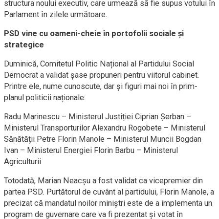
structura noului executiv, care urmează să fie supus votului în
Parlament în zilele următoare.
PSD vine cu oameni-cheie în portofolii sociale și
strategice
Duminică, Comitetul Politic Național al Partidului Social
Democrat a validat șase propuneri pentru viitorul cabinet.
Printre ele, nume cunoscute, dar și figuri mai noi în prim-
planul politicii naționale:
Radu Marinescu – Ministerul Justiției Ciprian Șerban –
Ministerul Transporturilor Alexandru Rogobete – Ministerul
Sănătății Petre Florin Manole – Ministerul Muncii Bogdan
Ivan – Ministerul Energiei Florin Barbu – Ministerul
Agriculturii
Totodată, Marian Neacșu a fost validat ca vicepremier din
partea PSD. Purtătorul de cuvânt al partidului, Florin Manole, a
precizat că mandatul noilor miniștri este de a implementa un
program de guvernare care va fi prezentat și votat în