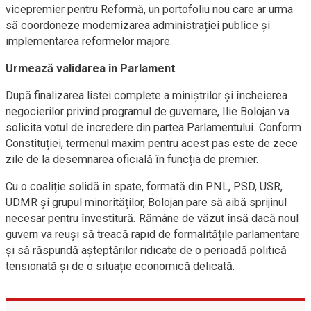
vicepremier pentru Reformă, un portofoliu nou care ar urma
să coordoneze modernizarea administrației publice și
implementarea reformelor majore.
Urmează validarea în Parlament
După finalizarea listei complete a miniștrilor și încheierea
negocierilor privind programul de guvernare, Ilie Bolojan va
solicita votul de încredere din partea Parlamentului. Conform
Constituției, termenul maxim pentru acest pas este de zece
zile de la desemnarea oficială în funcția de premier.
Cu o coaliție solidă în spate, formată din PNL, PSD, USR,
UDMR și grupul minorităților, Bolojan pare să aibă sprijinul
necesar pentru învestitură. Rămâne de văzut însă dacă noul
guvern va reuși să treacă rapid de formalitățile parlamentare
și să răspundă așteptărilor ridicate de o perioadă politică
tensionată și de o situație economică delicată.