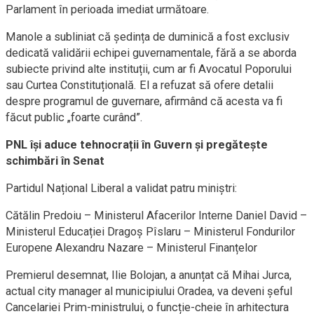
Parlament în perioada imediat următoare.
Manole a subliniat că ședința de duminică a fost exclusiv
dedicată validării echipei guvernamentale, fără a se aborda
subiecte privind alte instituții, cum ar fi Avocatul Poporului
sau Curtea Constituțională. El a refuzat să ofere detalii
despre programul de guvernare, afirmând că acesta va fi
făcut public „foarte curând”.
PNL își aduce tehnocrații în Guvern și pregătește
schimbări în Senat
Partidul Național Liberal a validat patru miniștri:
Cătălin Predoiu – Ministerul Afacerilor Interne Daniel David –
Ministerul Educației Dragoș Pîslaru – Ministerul Fondurilor
Europene Alexandru Nazare – Ministerul Finanțelor
Premierul desemnat, Ilie Bolojan, a anunțat că Mihai Jurca,
actual city manager al municipiului Oradea, va deveni șeful
Cancelariei Prim-ministrului, o funcție-cheie în arhitectura