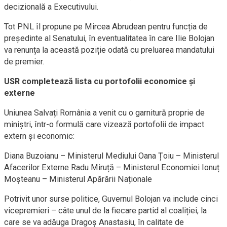
decizională a Executivului.
Tot PNL îl propune pe Mircea Abrudean pentru funcția de
președinte al Senatului, în eventualitatea în care Ilie Bolojan
va renunța la această poziție odată cu preluarea mandatului
de premier.
USR completează lista cu portofolii economice și
externe
Uniunea Salvați România a venit cu o garnitură proprie de
miniștri, într-o formulă care vizează portofolii de impact
extern și economic:
Diana Buzoianu – Ministerul Mediului Oana Țoiu – Ministerul
Afacerilor Externe Radu Miruță – Ministerul Economiei Ionuț
Moșteanu – Ministerul Apărării Naționale
Potrivit unor surse politice, Guvernul Bolojan va include cinci
vicepremieri – câte unul de la fiecare partid al coaliției, la
care se va adăuga Dragoș Anastasiu, în calitate de